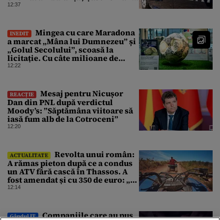
anchetați
12:37
Mingea cu care Maradona
INEDIT
a marcat „Mâna lui Dumnezeu” și
„Golul Secolului”, scoasă la
licitație. Cu câte milioane de
dolari ar putea fi vândută
12:22
Mesaj pentru Nicușor
REACȚIE
Dan din PNL după verdictul
Moody’s: ”Săptămâna viitoare să
iasă fum alb de la Cotroceni”
12:20
Revolta unui român:
ACTUALITATE
A rămas pieton după ce a condus
un ATV fără cască în Thassos. A
fost amendat și cu 350 de euro: „Vi
se pare normal?”
12:14
Companiile care au pus
Gândul IT