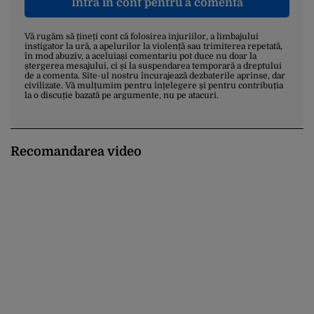
Intră în cont pentru a comenta
Vă rugăm să țineți cont că folosirea injuriilor, a limbajului
instigator la ură, a apelurilor la violență sau trimiterea repetată,
în mod abuziv, a aceluiași comentariu pot duce nu doar la
ștergerea mesajului, ci și la suspendarea temporară a dreptului
de a comenta. Site-ul nostru încurajează dezbaterile aprinse, dar
civilizate. Vă mulțumim pentru înțelegere și pentru contribuția
la o discuție bazată pe argumente, nu pe atacuri.
Recomandarea video