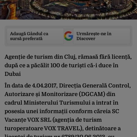
Adaugă Gândul ca
Urmărește-ne în
sursă preferată
Discover
Agenție de turism din Cluj, rămasă fără licență,
după ce a păcălit 100 de turiști că-i duce în
Dubai
În data de 4.04.2017, Direcția Generală Control,
Autorizare și Monitorizare (DGCAM) din
cadrul Ministerului Turismului a intrat în
posesia unei informații conform căreia SC
Vacanțe VOX SRL (agenția de turism
turoperatoare VOX TRAVEL), detinătoare a
licenței de turism nr 6789/20.06.2013, cu