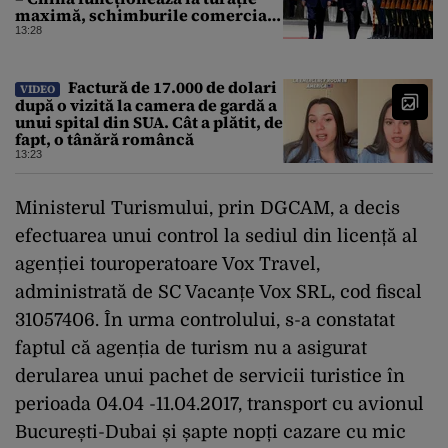
maximă, schimburile comerciale
ating niveluri record
13:28
Factură de 17.000 de dolari
VIDEO
după o vizită la camera de gardă a
unui spital din SUA. Cât a plătit, de
fapt, o tânără româncă
13:23
Ministerul Turismului, prin DGCAM, a decis
efectuarea unui control la sediul din licență al
agenției touroperatoare Vox Travel,
administrată de SC Vacanțe Vox SRL, cod fiscal
31057406. În urma controlului, s-a constatat
faptul că agenția de turism nu a asigurat
derularea unui pachet de servicii turistice în
perioada 04.04 -11.04.2017, transport cu avionul
București-Dubai și șapte nopți cazare cu mic