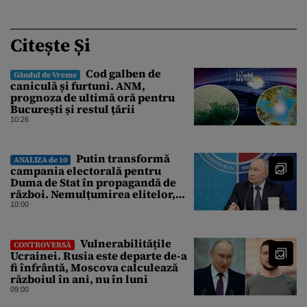
Citește Și
Cod galben de
Gândul de Vreme
caniculă și furtuni. ANM,
prognoza de ultimă oră pentru
București și restul țării
10:26
Putin transformă
ANALIZA de 10
campania electorală pentru
Duma de Stat în propagandă de
război. Nemulțumirea elitelor,
tratată cu indiferență la Kremlin
10:00
Vulnerabilitățile
CONTROVERSĂ
Ucrainei. Rusia este departe de-a
fi înfrântă, Moscova calculează
războiul în ani, nu în luni
09:00