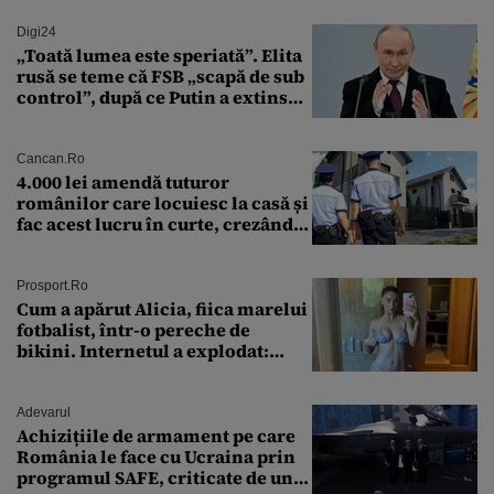
Digi24
„Toată lumea este speriată”. Elita
rusă se teme că FSB „scapă de sub
control”, după ce Putin a extins
puterea serviciului
Cancan.ro
4.000 lei amendă tuturor
românilor care locuiesc la casă și
fac acest lucru în curte, crezând
că nu îi vede nimeni
Prosport.ro
Cum a apărut Alicia, fiica marelui
fotbalist, într-o pereche de
bikini. Internetul a explodat:
„Zeiță superbă!”
Adevarul
Achizițiile de armament pe care
România le face cu Ucraina prin
programul SAFE, criticate de un