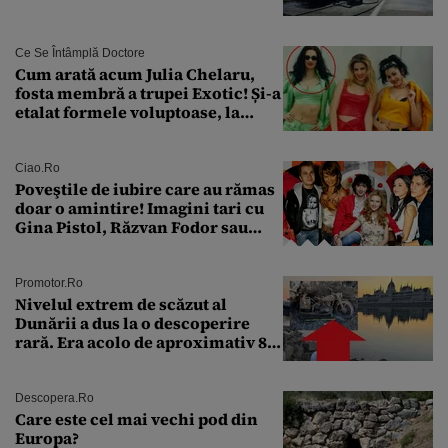
Ce Se Întâmplă Doctore
Cum arată acum Julia Chelaru,
fosta membră a trupei Exotic! Și-a
etalat formele voluptoase, la
aproape 50 de ani
Ciao.ro
Poveştile de iubire care au rămas
doar o amintire! Imagini tari cu
Gina Pistol, Răzvan Fodor sau
Andra Măruţă şi foştii parteneri
Promotor.ro
Nivelul extrem de scăzut al
Dunării a dus la o descoperire
rară. Era acolo de aproximativ 80
de ani
Descopera.ro
Care este cel mai vechi pod din
Europa?