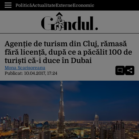
Politică
Actualitate
Externe
Economic
Agenție de turism din Cluj, rămasă
fără licență, după ce a păcălit 100 de
turiști că-i duce în Dubai
Mona Scarisoreanu
Publicat:
10.04.2017, 17:24