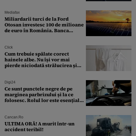
expert în securitate: „Nu știm ce
arme ne trebuie”
Mediafax
Miliardarii turci de la Ford
Otosan investesc 100 de milioane
de euro în România. Banca
Transilvania le acordă o
finanțare uriașă
Click
Cum trebuie spălate corect
hainele albe. Nu își vor mai
pierde niciodată strălucirea și
culoarea intensă
Digi24
Ce sunt punctele negre de pe
marginea parbrizului și la ce
folosesc. Rolul lor este esențial
pentru siguranța mașinii
Cancan.ro
ULTIMA ORĂ! A murit într-un
accident teribil!