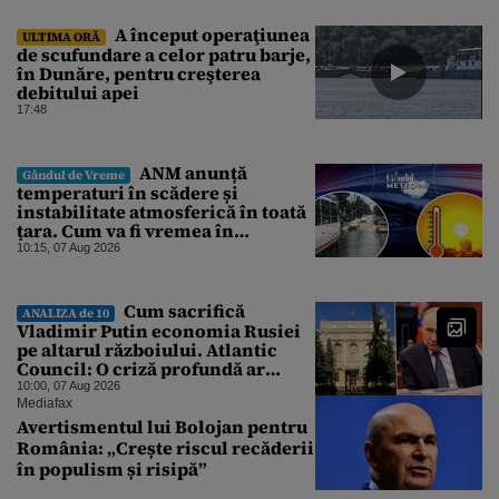
A început operaţiunea
ULTIMA ORĂ
de scufundare a celor patru barje,
în Dunăre, pentru creşterea
debitului apei
17:48
ANM anunță
Gândul de Vreme
temperaturi în scădere și
instabilitate atmosferică în toată
țara. Cum va fi vremea în
București și când vin vijeliile
10:15, 07 Aug 2026
Cum sacrifică
ANALIZA de 10
Vladimir Putin economia Rusiei
pe altarul războiului. Atlantic
Council: O criză profundă ar
putea forța Kremlinul să apeleze
10:00, 07 Aug 2026
la ultimele resurse ale Băncii
Mediafax
Centrale
Avertismentul lui Bolojan pentru
România: „Crește riscul recăderii
în populism și risipă”