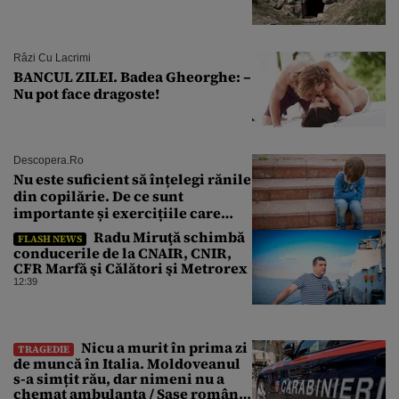
Râzi Cu Lacrimi
BANCUL ZILEI. Badea Gheorghe: –
Nu pot face dragoste!
Descopera.ro
Nu este suficient să înțelegi rănile
din copilărie. De ce sunt
importante și exercițiile care
calmează sistemul nervos
Radu Miruţă schimbă
FLASH NEWS
conducerile de la CNAIR, CNIR,
CFR Marfă şi Călători şi Metrorex
12:39
Nicu a murit în prima zi
TRAGEDIE
de muncă în Italia. Moldoveanul
s-a simțit rău, dar nimeni nu a
chemat ambulanța / Șase români,