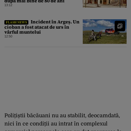
după mai bine de 80 de ani
13:12
Incident în Argeș. Un
FLASH NEWS
cioban a fost atacat de urs în
vârful muntelui
12:50
Polițiștii băcăuani nu au stabilit, deocamdată,
nici în ce condiții au intrat în complexul