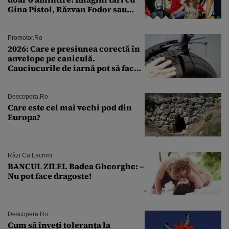
Gina Pistol, Răzvan Fodor sau
Andra Măruţă şi foştii parteneri
Promotor.ro
2026: Care e presiunea corectă în
anvelope pe caniculă.
Cauciucurile de iarnă pot să facă
explozie la peste 40°C?
Descopera.ro
Care este cel mai vechi pod din
Europa?
Râzi Cu Lacrimi
BANCUL ZILEI. Badea Gheorghe: –
Nu pot face dragoste!
Descopera.ro
Cum să înveți toleranța la