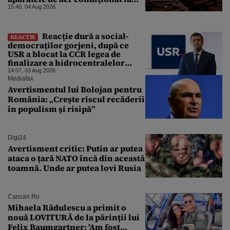
sfârşitul programului”
15:40, 04 Aug 2026
Reacție dură a social-
REACȚIE
democraților gorjeni, după ce
USR a blocat la CCR legea de
finalizare a hidrocentralelor
abandonate. „Nu ne-ar surprinde
14:07, 03 Aug 2026
dacă Miruță și USR ar acuza PSD și
Mediafax
de faptul că asupra Europei s-a
Avertismentul lui Bolojan pentru
abătut o cupolă de foc”
România: „Crește riscul recăderii
în populism și risipă”
Digi24
Avertisment critic: Putin ar putea
ataca o țară NATO încă din această
toamnă. Unde ar putea lovi Rusia
Cancan.ro
Mihaela Rădulescu a primit o
nouă LOVITURĂ de la părinții lui
Felix Baumgartner: 'Am fost