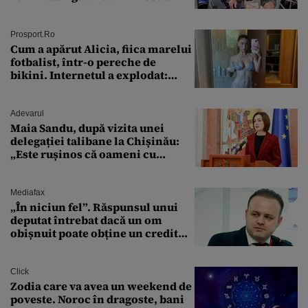
ȘTEARSĂ complet din
Prosport.ro
Cum a apărut Alicia, fiica marelui
fotbalist, într-o pereche de
bikini. Internetul a explodat:
„Zeiță superbă!”
Adevarul
Maia Sandu, după vizita unei
delegației talibane la Chișinău:
„Este rușinos că oameni cu
funcții înalte nu se
documentează”
Mediafax
„În niciun fel”. Răspunsul unui
deputat întrebat dacă un om
obișnuit poate obține un credit
ipotecar
Click
Zodia care va avea un weekend de
poveste. Noroc în dragoste, bani