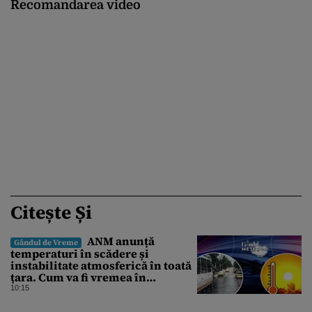
Recomandarea video
Citește Și
ANM anunță
Gândul de Vreme
temperaturi în scădere și
instabilitate atmosferică în toată
țara. Cum va fi vremea în
București și când vin vijeliile
10:15