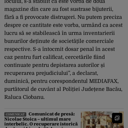
locului, s-a stabilit că este vorba de două
magazine din care au fost sustrase bijuterii,
fără a fi provocate distrugeri. Nu putem preciza
despre ce cantitate este vorba, urmând ca acest
lucru să se stabilească în urma inventarierii
bunurilor deținute de societățile comerciale
respective. S-a întocmit dosar penal în acest
caz pentru furt calificat, cercetările fiind
continuate pentru depistarea autorilor și
recuperarea prejudiciului”, a declarat,
duminică, pentru corespondentul MEDIAFAX,
purtătorul de cuvânt al Poliției Județene Bacău,
Raluca Ciobanu.
Comunicat de presă:
COMUNICAT
Nicolae Stoica – ultimul mare
interbelic. O recuperare istorică