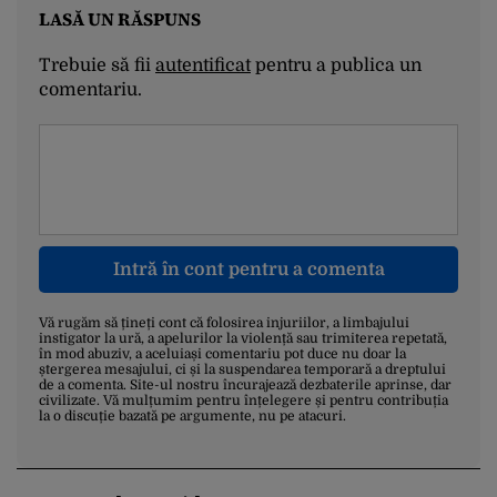
LASĂ UN RĂSPUNS
Trebuie să fii
autentificat
pentru a publica un
comentariu.
Intră în cont pentru a comenta
Vă rugăm să țineți cont că folosirea injuriilor, a limbajului
instigator la ură, a apelurilor la violență sau trimiterea repetată,
în mod abuziv, a aceluiași comentariu pot duce nu doar la
ștergerea mesajului, ci și la suspendarea temporară a dreptului
de a comenta. Site-ul nostru încurajează dezbaterile aprinse, dar
civilizate. Vă mulțumim pentru înțelegere și pentru contribuția
la o discuție bazată pe argumente, nu pe atacuri.