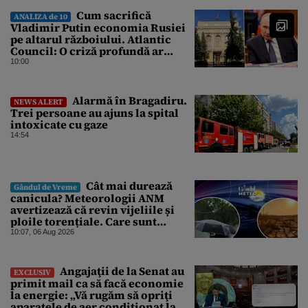
Cum sacrifică
ANALIZA de 10
Vladimir Putin economia Rusiei
pe altarul războiului. Atlantic
Council: O criză profundă ar
putea forța Kremlinul să apeleze
10:00
la ultimele resurse ale Băncii
Centrale
Alarmă în Bragadiru.
NEWS ALERT
Trei persoane au ajuns la spital
intoxicate cu gaze
14:54
Cât mai durează
Gândul de Vreme
canicula? Meteorologii ANM
avertizează că revin vijeliile și
ploile torențiale. Care sunt
zonele vizate, începând chiar de
10:07, 06 Aug 2026
azi
Angajaţii de la Senat au
EXCLUSIV
primit mail ca să facă economie
la energie: „Vă rugăm să opriţi
aparatele de aer condiţionat la