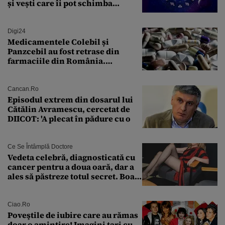
și vești care îi pot schimba
viitorul
Digi24
Medicamentele Colebil și
Panzcebil au fost retrase din
farmaciile din România.
Explicația dată de Agenția
Națională a Medicamentului
Cancan.ro
Episodul extrem din dosarul lui
Cătălin Avramescu, cercetat de
DIICOT: 'A plecat în pădure cu o
Ce Se Întâmplă Doctore
Vedeta celebră, diagnosticată cu
cancer pentru a doua oară, dar a
ales să păstreze totul secret. Boala
a fost descoperită la un control de
rutină
Ciao.ro
Poveştile de iubire care au rămas
doar o amintire! Imagini tari cu