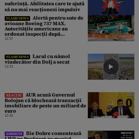
suferință. Abilitatea care te ajută
să nu mai reacționezi impulsiv
Alertă pentru sute de
FLASH NEWS
avioane Boeing 737 MAX.
Autoritățile americane au
ordonat inspecții după
descoperirea unor fisuri în
12:37
structura aeronavelor
Lacul cu nămol
FLASH NEWS
vindecător din Dolj a secat
12:33
AUR acuză Guvernul
REACȚIE
Bolojan că blochează tranzacții
imobiliare de peste un miliard de
euro
12:32
Ilie Dobre comentează
EMISIUNI
LIVE pe ProSport.ro meciul