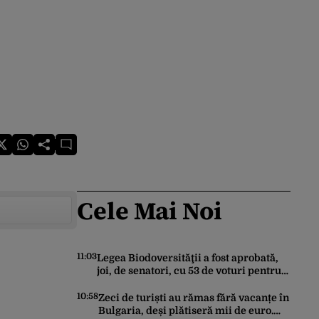
Cele Mai Noi
11:03
Legea Biodoversităţii a fost aprobată,
joi, de senatori, cu 53 de voturi pentru
şi 18 contra
10:58
Zeci de turiști au rămas fără vacanțe în
Bulgaria, deși plătiseră mii de euro.