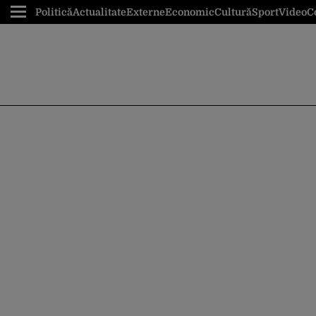
Politică
Actualitate
Externe
Economic
Cultură
Sport
Video
C