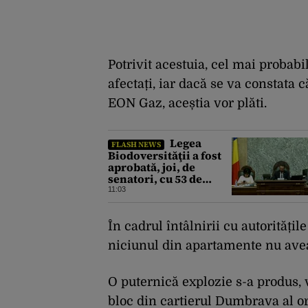
Potrivit acestuia, cel mai probabil
afectați, iar dacă se va constata 
EON Gaz, aceștia vor plăti.
Legea
FLASH NEWS
Biodoversităţii a fost
aprobată, joi, de
senatori, cu 53 de
voturi pentru şi 18
11:03
contra
În cadrul întâlnirii cu autoritățile
niciunul din apartamente nu avea
O puternică explozie s-a produs, v
bloc din cartierul Dumbrava al ora