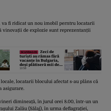
 va fi ridicat un nou imobil perntru locatarii
că vinovații de explozie sunt reprezentanții
Zeci de
SCANDALOS
turiști au rămas fără
vacanțe în Bulgaria,
deși plătiseră mii de
euro. Cum s-au anulat
10:58
zborurile charter de
pe o zi pe alta
 locale, locatarii blocului afectat s-au plâns că
 asigurare.
ineri dimineață, în jurul orei 8.00, într-un un
șului Zalău (Sălaj), în urma deflagrației,