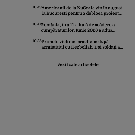
Cum s-au anulat zborurile charter de
pe o zi pe alta
10:43
Americanii de la NuScale vin în august
la București pentru a debloca proiectul
SMR de la Doicești
10:41
România, în a 11-a lună de scădere a
cumpărăturilor. Iunie 2026 a adus
prăbușirea comerțului, potrivit datelor
INS
10:35
Primele victime israeliene după
armistițiul cu Hezbollah. Doi soldați au
murit în sudul Libanului, iar un atac
aerian israelian a ucis un civil
Vezi toate articolele