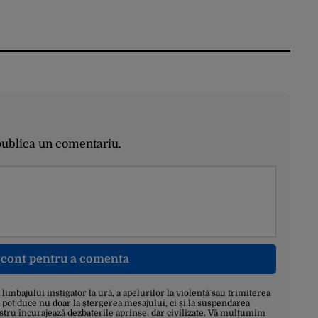
publica un comentariu.
n cont pentru a comenta
a limbajului instigator la ură, a apelurilor la violență sau trimiterea
 pot duce nu doar la ștergerea mesajului, ci și la suspendarea
stru încurajează dezbaterile aprinse, dar civilizate. Vă mulțumim