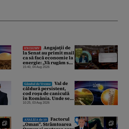
Angajaţii de
EXCLUSIV
la Senat au primit mail
ca să facă economie la
energie: „Vă rugăm să
opriţi aparatele de aer
15:40, 04 Aug 2026
condiţionat la
sfârşitul programului”
Val de
Gândul de Vreme
căldură persistent,
cod roșu de caniculă
în România. Unde se
vor înregistra
10:25, 03 Aug 2026
temperaturi de 40 de
grade, potrivit ANM
Factorul
ANALIZA de 10
„Oman”. Strâmtoarea
Ormuz și mutarea care