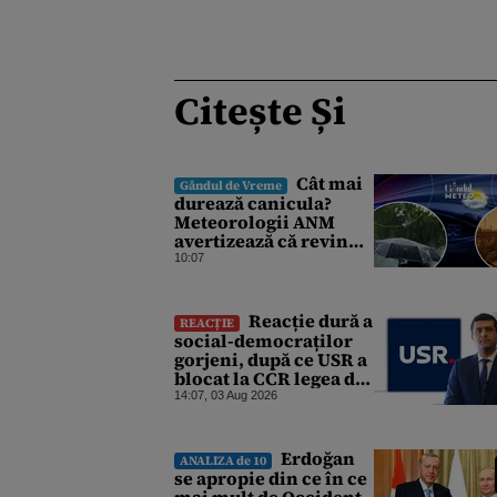
Citește Și
Cât mai
Gândul de Vreme
durează canicula?
Meteorologii ANM
avertizează că revin
vijeliile și ploile
10:07
torențiale. Care sunt
zonele vizate,
începând chiar de azi
Reacție dură a
REACȚIE
social-democraților
gorjeni, după ce USR a
blocat la CCR legea de
finalizare a
14:07, 03 Aug 2026
hidrocentralelor
abandonate. „Nu ne-ar
surprinde dacă Miruță
Erdoğan
ANALIZA de 10
și USR ar acuza PSD și
se apropie din ce în ce
de faptul că asupra
mai mult de Occident,