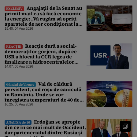
Angajaţii de la Senat au
EXCLUSIV
primit mail ca să facă economie
la energie: „Vă rugăm să opriţi
aparatele de aer condiţionat la
sfârşitul programului”
15:40, 04 Aug 2026
Reacție dură a social-
REACȚIE
democraților gorjeni, după ce
USR a blocat la CCR legea de
finalizare a hidrocentralelor
abandonate. „Nu ne-ar surprinde
14:07, 03 Aug 2026
dacă Miruță și USR ar acuza PSD și
de faptul că asupra Europei s-a
abătut o cupolă de foc”
Val de căldură
Gândul de Vreme
persistent, cod roșu de caniculă
în România. Unde se vor
înregistra temperaturi de 40 de
grade, potrivit ANM
10:25, 03 Aug 2026
Erdoğan se apropie
ANALIZA de 10
din ce în ce mai mult de Occident,
dar parteneriatul dintre Rusia și