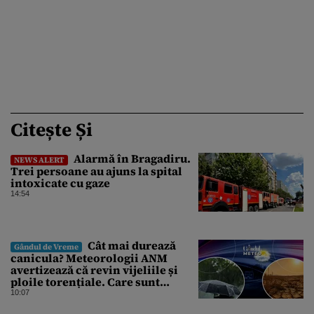
Citește Și
Alarmă în Bragadiru.
NEWS ALERT
Trei persoane au ajuns la spital
intoxicate cu gaze
14:54
Cât mai durează
Gândul de Vreme
canicula? Meteorologii ANM
avertizează că revin vijeliile și
ploile torențiale. Care sunt
zonele vizate, începând chiar de
10:07
azi