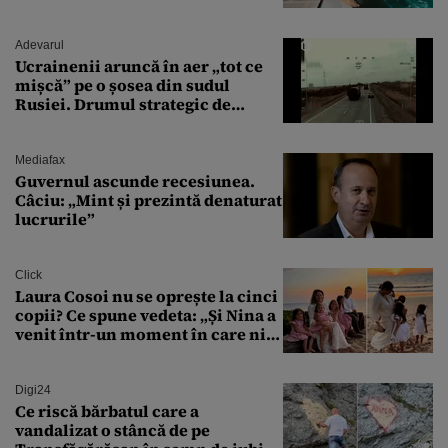
văzut-o
Adevarul
Ucrainenii aruncă în aer „tot ce
mișcă” pe o șosea din sudul
Rusiei. Drumul strategic de
aprovizionare către Crimeea este
controlat complet
Mediafax
Guvernul ascunde recesiunea.
Câciu: „Mint și prezintă denaturat
lucrurile”
Click
Laura Cosoi nu se oprește la cinci
copii? Ce spune vedeta: „Și Nina a
venit într-un moment în care nici
măcar nu mai discutam”
Digi24
Ce riscă bărbatul care a
vandalizat o stâncă de pe