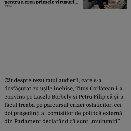
pentru a crea primele virusuri
sintetice la tratarea de E.coli
23:47
Cât despre rezultatul audierii, care s-a
desfășurat cu ușile închise, Titus Corlățean i-a
convins pe Laszlo Borbely și Petru Filip că și-a
făcut treaba pe parcursul crizei ostaticilor, cei
doi președinți ai comisiilor de politică externă
din Parlament declarând că sunt „mulțumiți”.