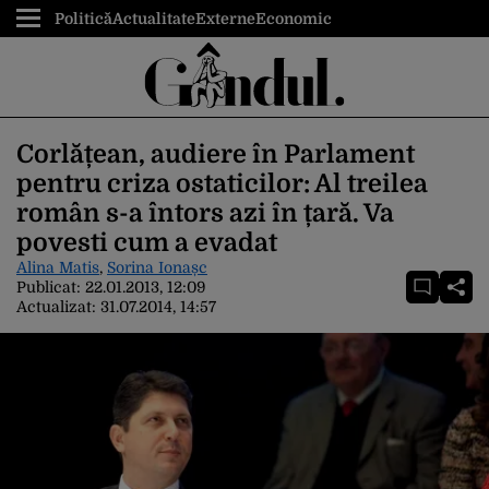
Politică
Actualitate
Externe
Economic
Corlățean, audiere în Parlament
pentru criza ostaticilor: Al treilea
român s-a întors azi în țară. Va
povesti cum a evadat
Alina Matis
,
Sorina Ionașc
Publicat:
22.01.2013, 12:09
Actualizat:
31.07.2014, 14:57