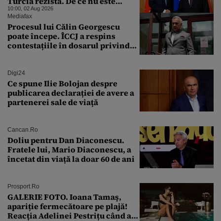
Turcia rezistă. De ce nu este
Moscova îngrijorată de
10:00, 02 Aug 2026
orientarea spre vest a Ankarei
Mediafax
Procesul lui Călin Georgescu
poate începe. ÎCCJ a respins
contestațiile în dosarul privind
lovitura de stat
Digi24
Ce spune Ilie Bolojan despre
publicarea declarației de avere a
partenerei sale de viață
Cancan.ro
Doliu pentru Dan Diaconescu.
Fratele lui, Mario Diaconescu, a
încetat din viață la doar 60 de ani
Prosport.ro
GALERIE FOTO. Ioana Tamaş,
apariție fermecătoare pe plajă!
Reacția Adelinei Pestrițu când a