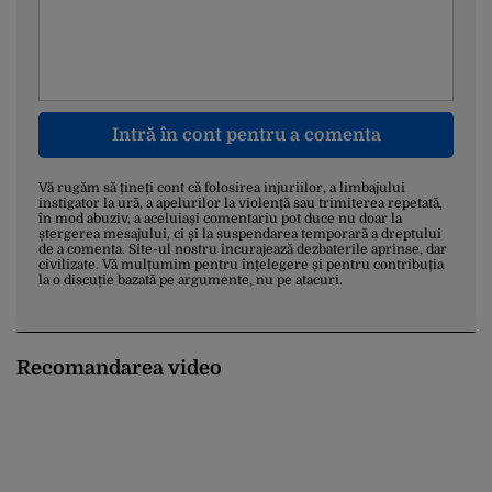
Intră în cont pentru a comenta
Vă rugăm să țineți cont că folosirea injuriilor, a limbajului
instigator la ură, a apelurilor la violență sau trimiterea repetată,
în mod abuziv, a aceluiași comentariu pot duce nu doar la
ștergerea mesajului, ci și la suspendarea temporară a dreptului
de a comenta. Site-ul nostru încurajează dezbaterile aprinse, dar
civilizate. Vă mulțumim pentru înțelegere și pentru contribuția
la o discuție bazată pe argumente, nu pe atacuri.
Recomandarea video