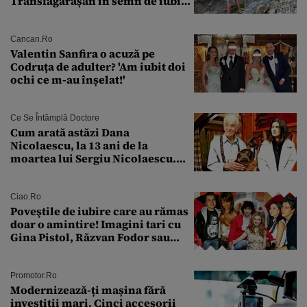
Transfăgărășan în semn de iubire
față de „Anna”
Cancan.ro
Valentin Sanfira o acuză pe
Codruța de adulter? 'Am iubit doi
ochi ce m-au înșelat!'
Ce Se Întâmplă Doctore
Cum arată astăzi Dana
Nicolaescu, la 13 ani de la
moartea lui Sergiu Nicolaescu.
Transformarea care i-a surprins
pe toți
Ciao.ro
Poveştile de iubire care au rămas
doar o amintire! Imagini tari cu
Gina Pistol, Răzvan Fodor sau
Andra Măruţă şi foştii parteneri
Promotor.ro
Modernizează-ți mașina fără
investiții mari. Cinci accesorii