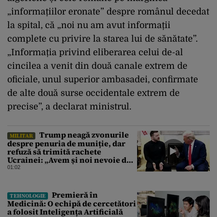
„informațiilor eronate” despre românul decedat
la spital, că „noi nu am avut informații
complete cu privire la starea lui de sănătate”.
„Informația privind eliberarea celui de-al
cincilea a venit din două canale extrem de
oficiale, unul superior ambasadei, confirmate
de alte două surse occidentale extrem de
precise”, a declarat ministrul.
Trump neagă zvonurile
MILITAR
despre penuria de muniție, dar
refuză să trimită rachete
Ucrainei: „Avem și noi nevoie de
rachete”
01:02
Premieră în
TEHNOLOGIE
Medicină: O echipă de cercetători
a folosit Inteligența Artificială