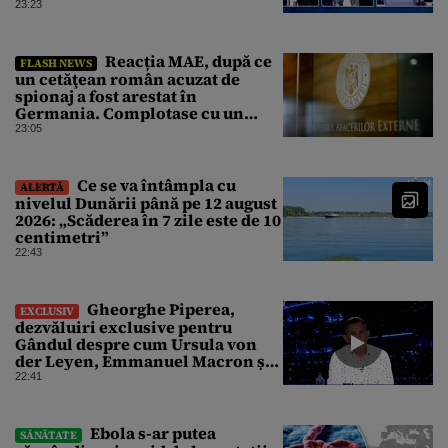
motivul scandalului
23:23
Reacția MAE, după ce
FLASH NEWS
un cetăţean român acuzat de
spionaj a fost arestat în
Germania. Complotase cu un
ucrainean ca să asasineze un
23:05
producător de drone
Ce se va întâmpla cu
ALERTĂ
nivelul Dunării până pe 12 august
2026: „Scăderea în 7 zile este de 10
centimetri”
22:43
Gheorghe Piperea,
EXCLUSIV
dezvăluiri exclusive pentru
Gândul despre cum Ursula von
der Leyen, Emmanuel Macron și
Zelenski plănuiesc pe Signal să îl
22:41
pună „la respect” pe Trump
Ebola s-ar putea
SĂNĂTATE