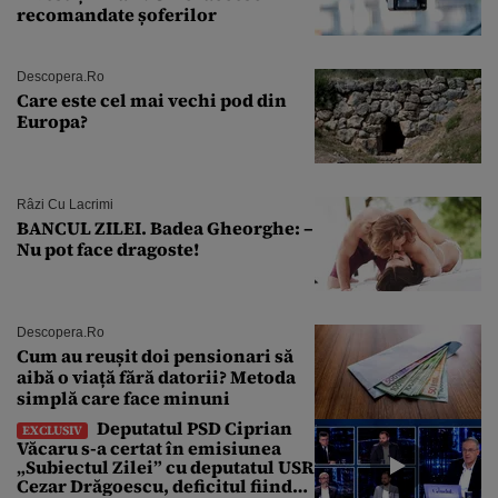
recomandate șoferilor
Descopera.ro
Care este cel mai vechi pod din
Europa?
Râzi Cu Lacrimi
BANCUL ZILEI. Badea Gheorghe: –
Nu pot face dragoste!
Descopera.ro
Cum au reușit doi pensionari să
aibă o viață fără datorii? Metoda
simplă care face minuni
Deputatul PSD Ciprian
EXCLUSIV
Văcaru s-a certat în emisiunea
„Subiectul Zilei” cu deputatul USR
Cezar Drăgoescu, deficitul fiind