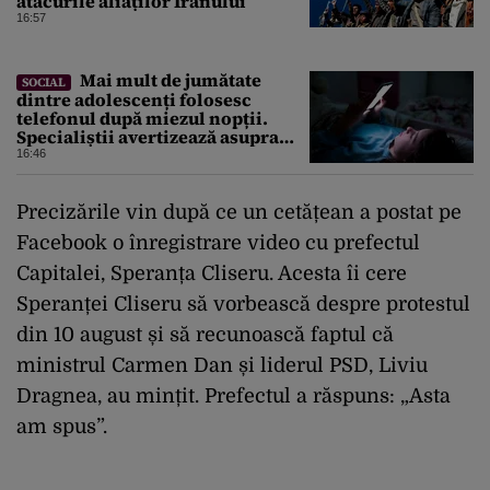
atacurile aliaților Iranului
16:57
Mai mult de jumătate
SOCIAL
dintre adolescenți folosesc
telefonul după miezul nopții.
Specialiștii avertizează asupra
efectelor
16:46
Precizările vin după ce un cetățean a postat pe
Facebook o înregistrare video cu prefectul
Capitalei, Speranța Cliseru. Acesta îi cere
Speranței Cliseru să vorbească despre protestul
din 10 august și să recunoască faptul că
ministrul Carmen Dan și liderul PSD, Liviu
Dragnea, au mințit. Prefectul a răspuns: „Asta
am spus”.