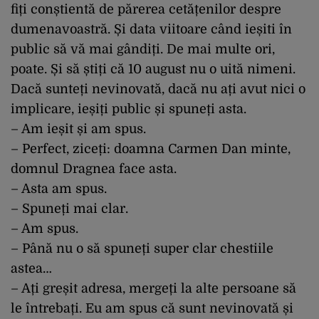
fiți conștientă de părerea cetățenilor despre
dumenavoastră. Și data viitoare când ieșiti în
public să vă mai gândiți. De mai multe ori,
poate. Și să știți că 10 august nu o uită nimeni.
Dacă sunteți nevinovată, dacă nu ați avut nici o
implicare, ieșiți public și spuneți asta.
– Am ieșit și am spus.
– Perfect, ziceți: doamna Carmen Dan minte,
domnul Dragnea face asta.
– Asta am spus.
– Spuneți mai clar.
– Am spus.
– Până nu o să spuneți super clar chestiile
astea…
– Ați greșit adresa, mergeți la alte persoane să
le întrebați. Eu am spus că sunt nevinovată și