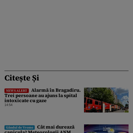
Citește Și
Alarmă în Bragadiru.
NEWS ALERT
Trei persoane au ajuns la spital
intoxicate cu gaze
14:54
Cât mai durează
Gândul de Vreme
canicula? Meteorologii ANM