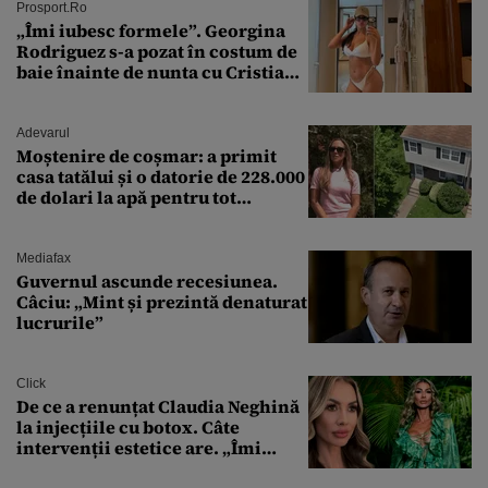
Prosport.ro
„Îmi iubesc formele”. Georgina
Rodriguez s-a pozat în costum de
baie înainte de nunta cu Cristiano
Ronaldo
Adevarul
Moștenire de coșmar: a primit
casa tatălui și o datorie de 228.000
de dolari la apă pentru tot
cartierul
Mediafax
Guvernul ascunde recesiunea.
Câciu: „Mint și prezintă denaturat
lucrurile”
Click
De ce a renunțat Claudia Neghină
la injecțiile cu botox. Câte
intervenții estetice are. „Îmi
îngheață fața”