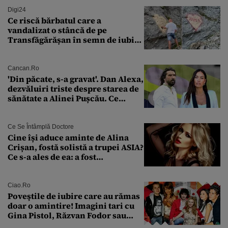
Digi24
Ce riscă bărbatul care a
vandalizat o stâncă de pe
Transfăgărășan în semn de iubire
față de „Anna”
Cancan.ro
'Din păcate, s-a gravat'. Dan Alexa,
dezvăluiri triste despre starea de
sănătate a Alinei Pușcău. Ce
discuție au avut cu două zile în
urmă
Ce Se Întâmplă Doctore
Cine își aduce aminte de Alina
Crișan, fostă solistă a trupei ASIA?
Ce s-a ales de ea: a fost
condamnată la închisoare cu
suspendare. Ce acuzații i se aduc
Ciao.ro
Poveştile de iubire care au rămas
doar o amintire! Imagini tari cu
Gina Pistol, Răzvan Fodor sau
Andra Măruţă şi foştii parteneri