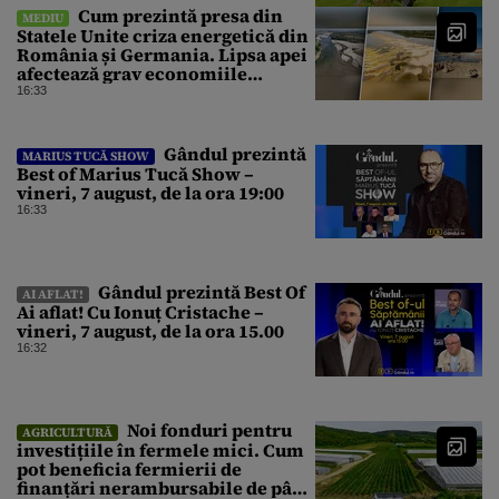
1871 încoace
Cum prezintă presa din
MEDIU
Statele Unite criza energetică din
România și Germania. Lipsa apei
afectează grav economiile
Europei
16:33
Gândul prezintă
MARIUS TUCĂ SHOW
Best of Marius Tucă Show –
vineri, 7 august, de la ora 19:00
16:33
Gândul prezintă Best Of
AI AFLAT!
Ai aflat! Cu Ionuț Cristache –
vineri, 7 august, de la ora 15.00
16:32
Noi fonduri pentru
AGRICULTURĂ
investițiile în fermele mici. Cum
pot beneficia fermierii de
finanțări nerambursabile de până