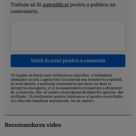
Trebuie să fii
autentificat
pentru a publica un
comentariu.
Intră în cont pentru a comenta
Vă rugăm să țineți cont că folosirea injuriilor, a limbajului
instigator la ură, a apelurilor la violență sau trimiterea repetată,
în mod abuziv, a aceluiași comentariu pot duce nu doar la
ștergerea mesajului, ci și la suspendarea temporară a dreptului
de a comenta. Site-ul nostru încurajează dezbaterile aprinse, dar
civilizate. Vă mulțumim pentru înțelegere și pentru contribuția
la o discuție bazată pe argumente, nu pe atacuri.
Recomandarea video