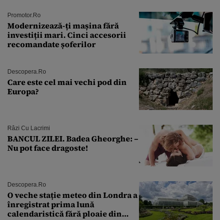
Promotor.ro
Modernizează-ți mașina fără
investiții mari. Cinci accesorii
recomandate șoferilor
Descopera.ro
Care este cel mai vechi pod din
Europa?
Râzi Cu Lacrimi
BANCUL ZILEI. Badea Gheorghe: –
Nu pot face dragoste!
Descopera.ro
O veche stație meteo din Londra a
înregistrat prima lună
calendaristică fără ploaie din