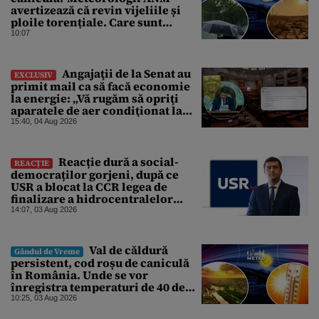
avertizează că revin vijeliile și
ploile torențiale. Care sunt
zonele vizate, începând chiar de
10:07
azi
Angajaţii de la Senat au
EXCLUSIV
primit mail ca să facă economie
la energie: „Vă rugăm să opriţi
aparatele de aer condiţionat la
sfârşitul programului”
15:40, 04 Aug 2026
Reacție dură a social-
REACȚIE
democraților gorjeni, după ce
USR a blocat la CCR legea de
finalizare a hidrocentralelor
abandonate. „Nu ne-ar surprinde
14:07, 03 Aug 2026
dacă Miruță și USR ar acuza PSD și
de faptul că asupra Europei s-a
abătut o cupolă de foc”
Val de căldură
Gândul de Vreme
persistent, cod roșu de caniculă
în România. Unde se vor
înregistra temperaturi de 40 de
grade, potrivit ANM
10:25, 03 Aug 2026