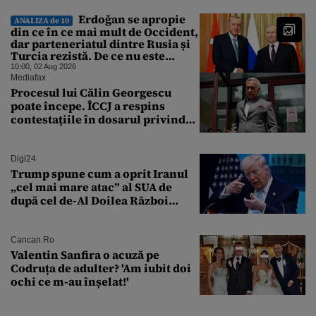
Erdoğan se apropie
ANALIZA de 10
din ce în ce mai mult de Occident,
dar parteneriatul dintre Rusia și
Turcia rezistă. De ce nu este
Moscova îngrijorată de
10:00, 02 Aug 2026
orientarea spre vest a Ankarei
Mediafax
Procesul lui Călin Georgescu
poate începe. ÎCCJ a respins
contestațiile în dosarul privind
lovitura de stat
Digi24
Trump spune cum a oprit Iranul
„cel mai mare atac” al SUA de
după cel de-Al Doilea Război
Mondial
Cancan.ro
Valentin Sanfira o acuză pe
Codruța de adulter? 'Am iubit doi
ochi ce m-au înșelat!'