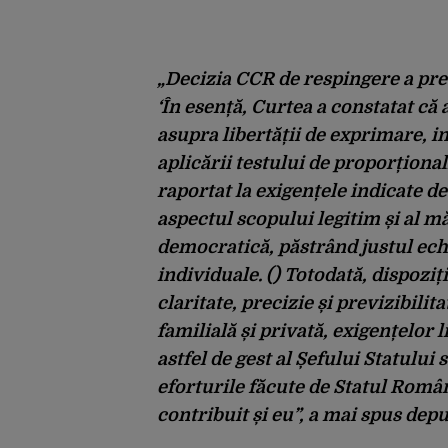
„Decizia CCR de respingere a prec
‘În esență, Curtea a constatat că
asupra libertății de exprimare, 
aplicării testului de proporționali
raportat la exigențele indicate 
aspectul scopului legitim și al m
democratică, păstrând justul echi
individuale. () Totodată, dispoziți
claritate, precizie și previzibilit
familială și privată, exigențelor 
astfel de gest al Șefului Statului
eforturile făcute de Statul Român
contribuit și eu”, a mai spus dep