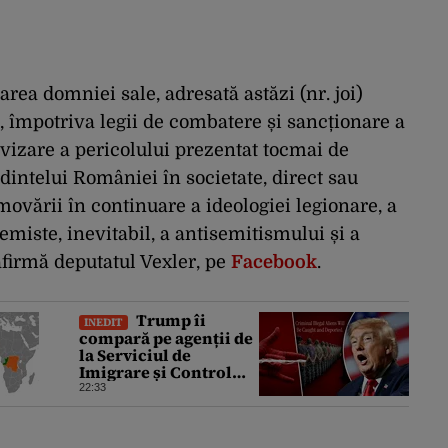
rea domniei sale, adresată astăzi (nr. joi)
, împotriva legii de combatere și sancționare a
vizare a pericolului prezentat tocmai de
dintelui României în societate, direct sau
omovării în continuare a ideologiei legionare, a
emiste, inevitabil, a antisemitismului și a
afirmă deputatul Vexler, pe
Facebook
.
Trump îi
INEDIT
compară pe agenții de
la Serviciul de
Imigrare și Control
Vamal cu Spider-Man
22:33
la prinderea
migranților ilegali și a
infractorilor