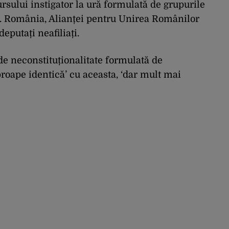
cursului instigator la ură formulată de grupurile
S. România, Alianței pentru Unirea Românilor
eputați neafiliați.
de neconstituționalitate formulată de
roape identică’ cu aceasta, ‘dar mult mai