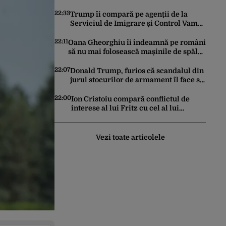
alarmă asupra pericolului unui virus
pentru care nu există vaccin
22:33
Trump îi compară pe agenții de la
Serviciul de Imigrare și Control Vamal
cu Spider-Man la prinderea
migranților ilegali și a infractorilor
22:11
Oana Gheorghiu îi îndeamnă pe români
să nu mai folosească mașinile de spălat
și uscătoarele pentru reducerea
consumului de energie
22:07
Donald Trump, furios că scandalul din
jurul stocurilor de armament îl face să
pară vulnerabil în negocierile de pace
cu Iranul
22:00
Ion Cristoiu compară conflictul de
interese al lui Fritz cu cel al lui
Iohannis: „Ghinionul lui Fritz este că
două instanțe l-au declarat
incompatibil”
Vezi toate articolele