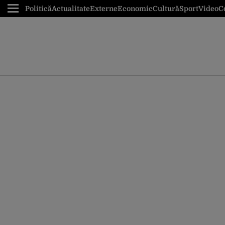
Politică
Actualitate
Externe
Economic
Cultură
Sport
Video
C