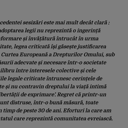
edentei sesizări este mai mult decât clară :
 adoptarea legii nu reprezintă o ingerință
informare și învățătură întrucât în urma
tate, legea criticată își găsește justificarea
de Curtea Europeană a Drepturilor Omului, sub
ăsurii adecvate și necesare într-o societate
libru între interesele colective și cele
ile legale criticate întrunesc cerințele de
ate și nu contravin dreptului la viață intimă
libertății de exprimare’. Regret că printr-un
 sunt distruse, într-o bună măsură, toate
 timp de peste 30 de ani. Eforturi la care am
utatul care reprezintă comunitatea evreiască.