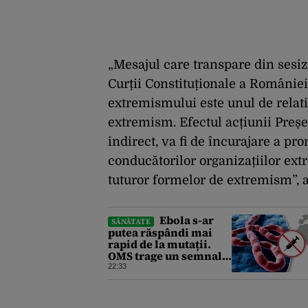
„Mesajul care transpare din sesiza
Curții Constituționale a României
extremismului este unul de relati
extremism. Efectul acțiunii Preșe
indirect, va fi de încurajare a pr
conducătorilor organizațiilor extr
tuturor formelor de extremism”, 
Ebola s-ar
SĂNĂTATE
putea răspândi mai
rapid de la mutații.
OMS trage un semnal
de alarmă asupra
22:33
pericolului unui virus
pentru care nu există
vaccin