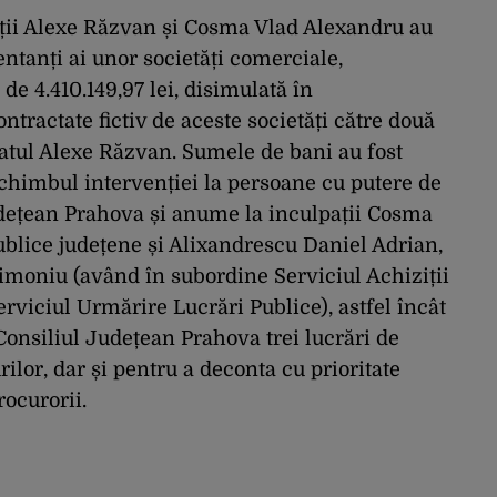
ații Alexe Răzvan și Cosma Vlad Alexandru au
zentanți ai unor societăți comerciale,
de 4.410.149,97 lei, disimulată în
tractate fictiv de aceste societăți către două
patul Alexe Răzvan. Sumele de bani au fost
 schimbul intervenției la persoane cu putere de
udețean Prahova și anume la inculpații Cosma
publice județene și Alixandrescu Daniel Adrian,
trimoniu (având în subordine Serviciul Achiziții
rviciul Urmărire Lucrări Publice), astfel încât
a Consiliul Județean Prahova trei lucrări de
lor, dar și pentru a deconta cu prioritate
rocurorii.