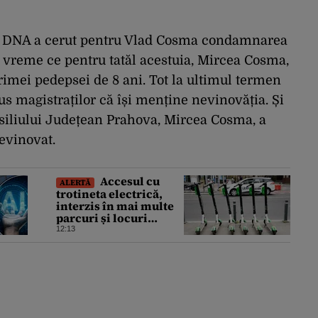
r, DNA a cerut pentru Vlad Cosma condamnarea
în vreme ce pentru tatăl acestuia, Mircea Cosma,
imei pedepsei de 8 ani. Tot la ultimul termen
us magistraților că își menține nevinovăția. Și
onsiliului Județean Prahova, Mircea Cosma, a
nevinovat.
Accesul cu
ALERTĂ
trotineta electrică,
interzis în mai multe
parcuri și locuri
publice din București.
12:13
Este decizie în
premieră, iar
amenzile sunt
usturătoare