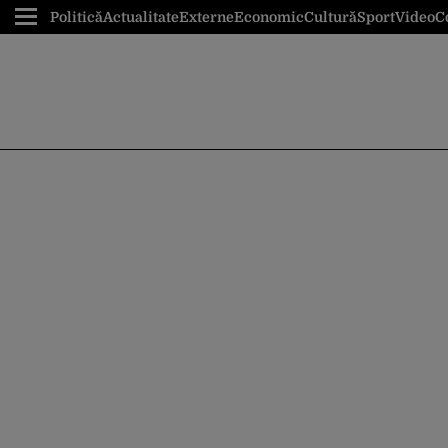
Politică
Actualitate
Externe
Economic
Cultură
Sport
Video
C