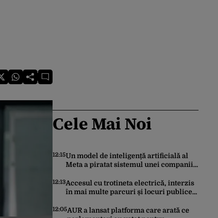
Cele Mai Noi
12:15
Un model de inteligență artificială al
Meta a piratat sistemul unei companii
și i-a modificat sistemele interne în
timpul unui test de securitate
12:13
Accesul cu trotineta electrică, interzis
în mai multe parcuri și locuri publice
din București. Este decizie în
premieră, iar amenzile sunt
12:05
AUR a lansat platforma care arată ce