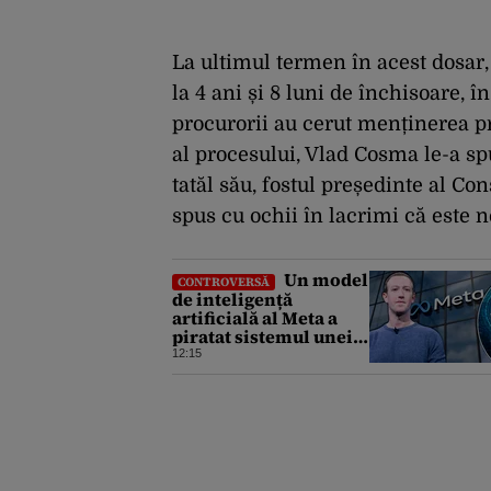
La ultimul termen în acest dosa
la 4 ani și 8 luni de închisoare, 
procurorii au cerut menținerea pr
al procesului, Vlad Cosma le-a sp
tatăl său, fostul președinte al C
spus cu ochii în lacrimi că este 
Un model
CONTROVERSĂ
de inteligență
artificială al Meta a
piratat sistemul unei
companii și i-a
12:15
modificat sistemele
interne în timpul unui
test de securitate