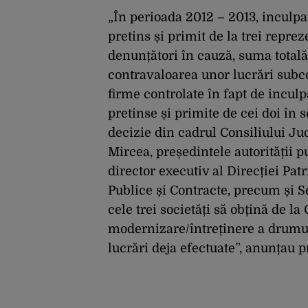
„În perioada 2012 – 2013, inculp
pretins și primit de la trei repre
denunțători în cauză, suma totală 
contravaloarea unor lucrări subcon
firme controlate în fapt de incul
pretinse și primite de cei doi în
decizie din cadrul Consiliului J
Mircea, președintele autorității 
director executiv al Direcției Pa
Publice și Contracte, precum și Se
cele trei societăți să obțină de l
modernizare/întreținere a drumuri
lucrări deja efectuate”, anunțau p