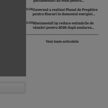
usturătoare
parlamentari au votat pentru
suspendarea lui Nicușor Dan
11:58
Guvernul a realizat Planul de Pregătire
pentru Riscuri în domeniul energiei
electrice. Ce facem în caz de pandemie,
cutremur şi chiar conflict armat
11:50
Rheinmetall își reduce estimările de
vânzări pentru 2026 după anularea
unui program de fregate în Germania
Vezi toate articolele