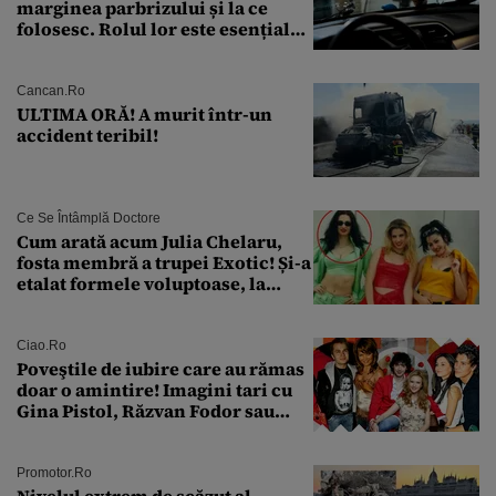
marginea parbrizului și la ce
folosesc. Rolul lor este esențial
pentru siguranța mașinii
Cancan.ro
ULTIMA ORĂ! A murit într-un
accident teribil!
Ce Se Întâmplă Doctore
Cum arată acum Julia Chelaru,
fosta membră a trupei Exotic! Și-a
etalat formele voluptoase, la
aproape 50 de ani
Ciao.ro
Poveştile de iubire care au rămas
doar o amintire! Imagini tari cu
Gina Pistol, Răzvan Fodor sau
Andra Măruţă şi foştii parteneri
Promotor.ro