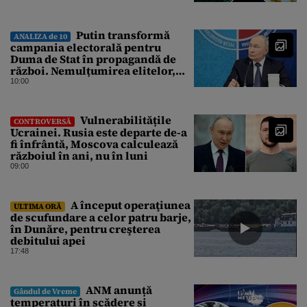
Putin transformă
ANALIZA de 10
campania electorală pentru
Duma de Stat în propagandă de
război. Nemulțumirea elitelor,
tratată cu indiferență la Kremlin
10:00
Vulnerabilitățile
CONTROVERSĂ
Ucrainei. Rusia este departe de-a
fi înfrântă, Moscova calculează
războiul în ani, nu în luni
09:00
A început operaţiunea
ULTIMA ORĂ
de scufundare a celor patru barje,
în Dunăre, pentru creşterea
debitului apei
17:48
ANM anunță
Gândul de Vreme
temperaturi în scădere și