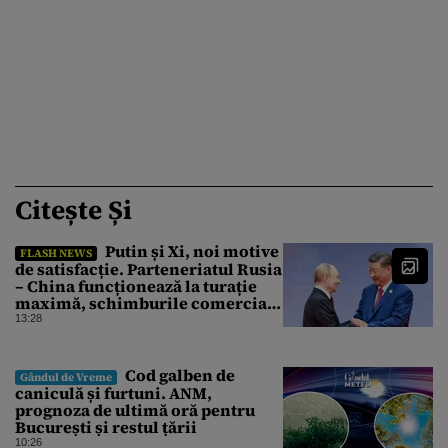
Citește Și
Putin și Xi, noi motive
FLASH NEWS
de satisfacție. Parteneriatul Rusia
– China funcționează la turație
maximă, schimburile comerciale
ating niveluri record
13:28
Cod galben de
Gândul de Vreme
caniculă și furtuni. ANM,
prognoza de ultimă oră pentru
București și restul țării
10:26