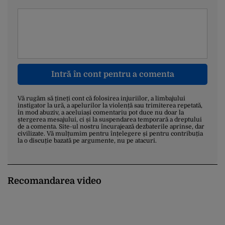
Intră în cont pentru a comenta
Vă rugăm să țineți cont că folosirea injuriilor, a limbajului
instigator la ură, a apelurilor la violență sau trimiterea repetată,
în mod abuziv, a aceluiași comentariu pot duce nu doar la
ștergerea mesajului, ci și la suspendarea temporară a dreptului
de a comenta. Site-ul nostru încurajează dezbaterile aprinse, dar
civilizate. Vă mulțumim pentru înțelegere și pentru contribuția
la o discuție bazată pe argumente, nu pe atacuri.
Recomandarea video