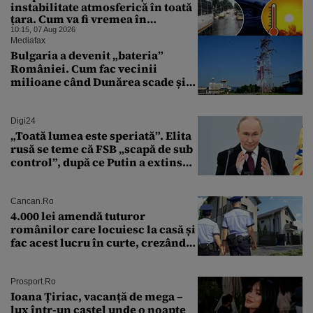
instabilitate atmosferică în toată
țara. Cum va fi vremea în
București și când vin vijeliile
10:15, 07 Aug 2026
Mediafax
Bulgaria a devenit „bateria”
României. Cum fac vecinii
milioane când Dunărea scade și
Cernavodă produce puțin
Digi24
„Toată lumea este speriată”. Elita
rusă se teme că FSB „scapă de sub
control”, după ce Putin a extins
puterea serviciului
Cancan.ro
4.000 lei amendă tuturor
românilor care locuiesc la casă și
fac acest lucru în curte, crezând
că nu îi vede nimeni
Prosport.ro
Ioana Țiriac, vacanță de mega –
lux într-un castel unde o noapte