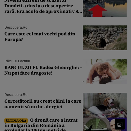
Nivelul extrem de scăzut al
Dunării a dus la o descoperire
rară. Era acolo de aproximativ 80
de ani
Descopera.ro
Care este cel mai vechi pod din
Europa?
Râzi Cu Lacrimi
BANCUL ZILEI. Badea Gheorghe: –
Nu pot face dragoste!
Descopera.ro
Cercetătorii au creat câini la care
oamenii să nu fie alergici
O dronă care a intrat
ULTIMA ORĂ
în Bulgaria din România a
explodat la 100 de metri de