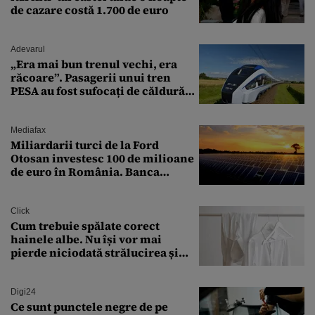
de cazare costă 1.700 de euro
Adevarul
„Era mai bun trenul vechi, era
răcoare”. Pasagerii unui tren
PESA au fost sufocați de căldură
pe ruta București-Constanța
Mediafax
Miliardarii turci de la Ford
Otosan investesc 100 de milioane
de euro în România. Banca
Transilvania le acordă o
finanțare uriașă
Click
Cum trebuie spălate corect
hainele albe. Nu își vor mai
pierde niciodată strălucirea și
culoarea intensă
Digi24
Ce sunt punctele negre de pe