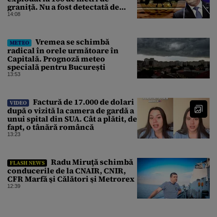
graniță. Nu a fost detectată de
radare. Reacția MApN
14:08
Vremea se schimbă
METEO
radical în orele următoare în
Capitală. Prognoză meteo
specială pentru București
13:53
Factură de 17.000 de dolari
VIDEO
după o vizită la camera de gardă a
unui spital din SUA. Cât a plătit, de
fapt, o tânără româncă
13:23
Radu Miruţă schimbă
FLASH NEWS
conducerile de la CNAIR, CNIR,
CFR Marfă şi Călători şi Metrorex
12:39