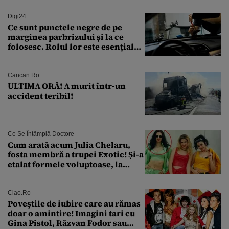
Digi24
Ce sunt punctele negre de pe
marginea parbrizului și la ce
folosesc. Rolul lor este esențial
pentru siguranța mașinii
Cancan.ro
ULTIMA ORĂ! A murit într-un
accident teribil!
Ce Se Întâmplă Doctore
Cum arată acum Julia Chelaru,
fosta membră a trupei Exotic! Și-a
etalat formele voluptoase, la
aproape 50 de ani
Ciao.ro
Poveştile de iubire care au rămas
doar o amintire! Imagini tari cu
Gina Pistol, Răzvan Fodor sau