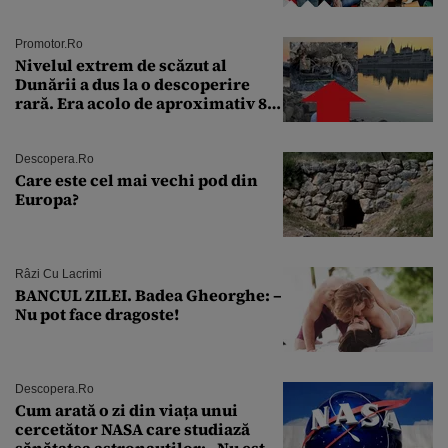
Andra Măruţă şi foştii parteneri
Promotor.ro
Nivelul extrem de scăzut al
Dunării a dus la o descoperire
rară. Era acolo de aproximativ 80
de ani
Descopera.ro
Care este cel mai vechi pod din
Europa?
Râzi Cu Lacrimi
BANCUL ZILEI. Badea Gheorghe: –
Nu pot face dragoste!
Descopera.ro
Cum arată o zi din viața unui
cercetător NASA care studiază
sănătatea astronauților: „Nu este