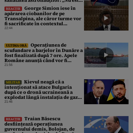
o știință complicată”
George Simion iese în
REACȚIE
apărarea ciobanilor de pe
Transalpina, ale căror turme vor
fi sacrificate în contextul
focarului de variolă ovină
22:44
Operațiunea de
ULTIMA ORĂ
scufundare a barjelor în Dunăre a
fost finalizată după 7 ore. Apele
Române anunță când vor fi
simțite efectele
21:56
Kievul neagă că a
MILITAR
intenționat să atace Bulgaria
după ce o dronă ucraineană a
explodat lângă instalația de gaz
de la granița României
21:46
Traian Băsescu
REACȚIE
desființează operațiunea
guvernului demis, Bolojan, de