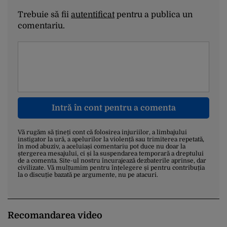
Trebuie să fii
autentificat
pentru a publica un
comentariu.
Intră în cont pentru a comenta
Vă rugăm să țineți cont că folosirea injuriilor, a limbajului
instigator la ură, a apelurilor la violență sau trimiterea repetată,
în mod abuziv, a aceluiași comentariu pot duce nu doar la
ștergerea mesajului, ci și la suspendarea temporară a dreptului
de a comenta. Site-ul nostru încurajează dezbaterile aprinse, dar
civilizate. Vă mulțumim pentru înțelegere și pentru contribuția
la o discuție bazată pe argumente, nu pe atacuri.
Recomandarea video