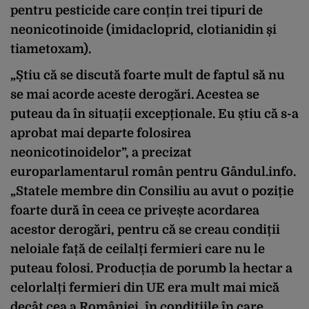
pentru pesticide care conțin trei tipuri de
neonicotinoide (imidacloprid, clotianidin și
tiametoxam).
„Știu că se discută foarte mult de faptul să nu
se mai acorde aceste derogări. Acestea se
puteau da în situații excepționale. Eu știu că s-a
aprobat mai departe folosirea
neonicotinoidelor”, a precizat
europarlamentarul român pentru Gândul.info.
„Statele membre din Consiliu au avut o poziție
foarte dură în ceea ce privește acordarea
acestor derogări, pentru că se creau condiții
neloiale față de ceilalți fermieri care nu le
puteau folosi. Producția de porumb la hectar a
celorlalți fermieri din UE era mult mai mică
decât cea a României, în condițiile în care