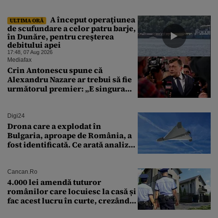
A început operaţiunea
ULTIMA ORĂ
de scufundare a celor patru barje,
în Dunăre, pentru creşterea
debitului apei
17:48, 07 Aug 2026
Mediafax
Crin Antonescu spune că
Alexandru Nazare ar trebui să fie
următorul premier: „E singura
soluție”
Digi24
Drona care a explodat în
Bulgaria, aproape de România, a
fost identificată. Ce arată analiza
preliminară a epavei
Cancan.ro
4.000 lei amendă tuturor
românilor care locuiesc la casă și
fac acest lucru în curte, crezând
că nu îi vede nimeni