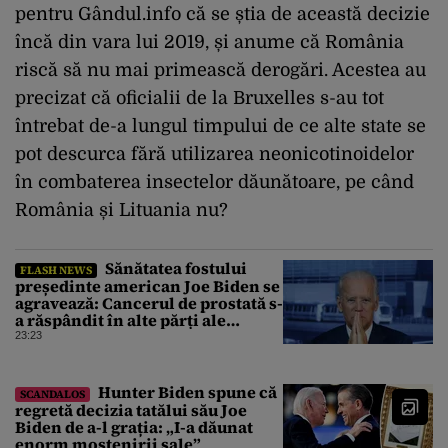
pentru Gândul.info că se știa de această decizie
încă din vara lui 2019, și anume că România
riscă să nu mai primească derogări. Acestea au
precizat că oficialii de la Bruxelles s-au tot
întrebat de-a lungul timpului de ce alte state se
pot descurca fără utilizarea neonicotinoidelor
în combaterea insectelor dăunătoare, pe când
România și Lituania nu?
Sănătatea fostului
FLASH NEWS
președinte american Joe Biden se
agravează: Cancerul de prostată s-
a răspândit în alte părți ale
corpului
23:23
Hunter Biden spune că
SCANDALOS
regretă decizia tatălui său Joe
Biden de a-l grația: „I-a dăunat
enorm moștenirii sale”