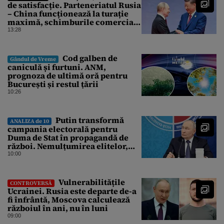
de satisfacție. Parteneriatul Rusia
– China funcționează la turație
maximă, schimburile comerciale
ating niveluri record
13:28
Cod galben de
Gândul de Vreme
caniculă și furtuni. ANM,
prognoza de ultimă oră pentru
București și restul țării
10:26
Putin transformă
ANALIZA de 10
campania electorală pentru
Duma de Stat în propagandă de
război. Nemulțumirea elitelor,
tratată cu indiferență la Kremlin
10:00
Vulnerabilitățile
CONTROVERSĂ
Ucrainei. Rusia este departe de-a
fi înfrântă, Moscova calculează
războiul în ani, nu în luni
09:00