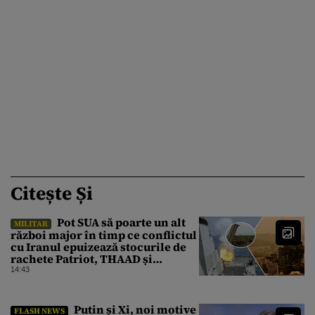
Citește Și
Pot SUA să poarte un alt
MILITAR
război major în timp ce conflictul
cu Iranul epuizează stocurile de
rachete Patriot, THAAD și
Tomahawk?
14:43
Putin și Xi, noi motive
FLASH NEWS