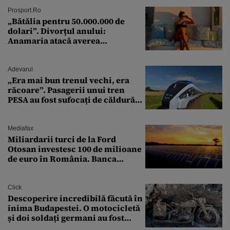
Prosport.ro
„Bătălia pentru 50.000.000 de
dolari”. Divorțul anului:
Anamaria atacă averea
milionarului
Adevarul
„Era mai bun trenul vechi, era
răcoare”. Pasagerii unui tren
PESA au fost sufocați de căldură
pe ruta București-Constanța
Mediafax
Miliardarii turci de la Ford
Otosan investesc 100 de milioane
de euro în România. Banca
Transilvania le acordă o
finanțare uriașă
Click
Descoperire incredibilă făcută în
inima Budapestei. O motocicletă
și doi soldați germani au fost
găsiți în Dunăre