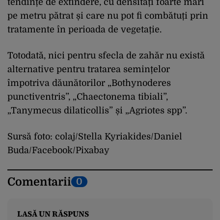
tendințe de extindere, cu densități foarte mari
pe metru pătrat și care nu pot fi combătuți prin
tratamente în perioada de vegetație.
Totodată, nici pentru sfecla de zahăr nu există
alternative pentru tratarea semințelor
împotriva dăunătorilor „Bothynoderes
punctiventris”, „Chaectonema tibiali”,
„Tanymecus dilaticollis” și „Agriotes spp”.
Sursă foto: colaj/Stella Kyriakides/Daniel
Buda/Facebook/Pixabay
Comentarii
0
LASĂ UN RĂSPUNS