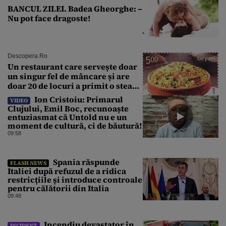
BANCUL ZILEI. Badea Gheorghe: –
Nu pot face dragoste!
Descopera.ro
Un restaurant care servește doar
un singur fel de mâncare și are
doar 20 de locuri a primit o stea
Michelin
Ion Cristoiu: Primarul
VIDEO
Clujului, Emil Boc, recunoaște
entuziasmat că Untold nu e un
moment de cultură, ci de băutură!
09:58
Spania răspunde
FLASH NEWS
Italiei după refuzul de a ridica
restricțiile și introduce controale
pentru călătorii din Italia
09:48
Incendiu devastator în
INCIDENT