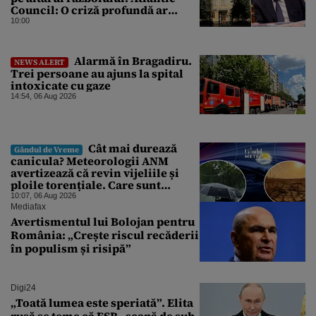
Council: O criză profundă ar
putea forța Kremlinul să apeleze
10:00
la ultimele resurse ale Băncii
Centrale
Alarmă în Bragadiru.
NEWS ALERT
Trei persoane au ajuns la spital
intoxicate cu gaze
14:54, 06 Aug 2026
Cât mai durează
Gândul de Vreme
canicula? Meteorologii ANM
avertizează că revin vijeliile și
ploile torențiale. Care sunt
zonele vizate, începând chiar de
10:07, 06 Aug 2026
azi
Mediafax
Avertismentul lui Bolojan pentru
România: „Crește riscul recăderii
în populism și risipă”
Digi24
„Toată lumea este speriată”. Elita
rusă se teme că FSB „scapă de sub