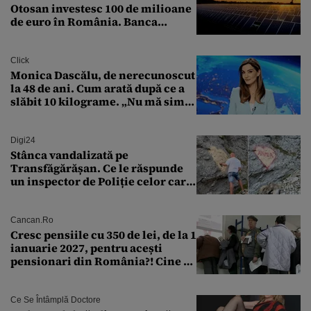
Otosan investesc 100 de milioane
de euro în România. Banca
Transilvania le acordă o
finanțare uriașă
Click
Monica Dascălu, de nerecunoscut
la 48 de ani. Cum arată după ce a
slăbit 10 kilograme. „Nu mă simt
bine în această perioadă”
Digi24
Stânca vandalizată pe
Transfăgărășan. Ce le răspunde
un inspector de Poliție celor care
întreabă: „Dar ce a făcut?”
Cancan.ro
Cresc pensiile cu 350 de lei, de la 1
ianuarie 2027, pentru acești
pensionari din România?! Cine se
încadrează și care este singura
condiție
Ce Se Întâmplă Doctore