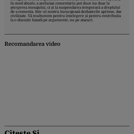
în mod abuziv, a aceluiași comentariu pot duce nu doar la
ștergerea mesajului, ci și la suspendarea temporară a dreptului
de a comenta. Site-ul nostru încurajează dezbaterile aprinse, dar
civilizate. Vă mulțumim pentru înțelegere și pentru contribuția
la o discuție bazată pe argumente, nu pe atacuri.
Recomandarea video
Citește Și