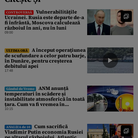
Vulnerabilitățile
CONTROVERSĂ
Ucrainei. Rusia este departe de-a
fi înfrântă, Moscova calculează
războiul în ani, nu în luni
09:00
A început operaţiunea
ULTIMA ORĂ
de scufundare a celor patru barje,
în Dunăre, pentru creşterea
debitului apei
17:48
ANM anunță
Gândul de Vreme
temperaturi în scădere și
instabilitate atmosferică în toată
țara. Cum va fi vremea în
București și când vin vijeliile
10:15
Cum sacrifică
ANALIZA de 10
Vladimir Putin economia Rusiei
pe altarul războiului. Atlantic