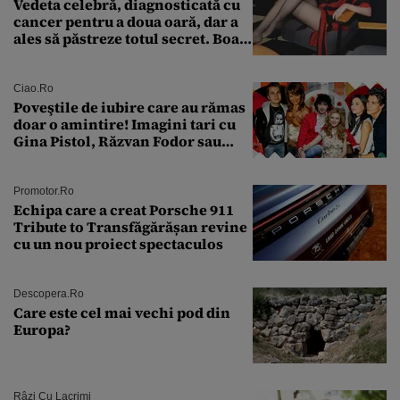
Vedeta celebră, diagnosticată cu
cancer pentru a doua oară, dar a
ales să păstreze totul secret. Boala
a fost descoperită la un control de
rutină
Ciao.ro
Poveştile de iubire care au rămas
doar o amintire! Imagini tari cu
Gina Pistol, Răzvan Fodor sau
Andra Măruţă şi foştii parteneri
Promotor.ro
Echipa care a creat Porsche 911
Tribute to Transfăgărășan revine
cu un nou proiect spectaculos
Descopera.ro
Care este cel mai vechi pod din
Europa?
Râzi Cu Lacrimi