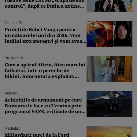
control”, după ce Putin a extins
puterea serviciului
Cancan.ro
Profețiile Babei Vanga pentru
următoarele luni din 2026. Vom
întâlni extratereștri și vom avea
un nou conflict global
Prosport.ro
Cum a apărut Alicia, fiica marelui
fotbalist, într-o pereche de
bikini. Internetul a explodat:
„Zeiță superbă!”
Adevarul
Achizițiile de armament pe care
România le face cu Ucraina prin
programul SAFE, criticate de un
expert în securitate: „Nu știm ce
arme ne trebuie”
Mediafax
Miliardarii turci de la Ford