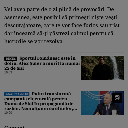
Vei avea parte de o zi plină de provocări. De
asemenea, este posibil să primeşti nişte veşti
descurajatoare, care te vor face furios sau trist,
dar încearcă să-ţi păstrezi calmul pentru că
lucrurile se vor rezolva.
Sportul românesc este în
DECES
doliu. Alex Șuler a murit la numai
25 de ani
10:03
Putin transformă
ANALIZA de 10
campania electorală pentru
Duma de Stat în propagandă de
război. Nemulțumirea elitelor,
tratată cu indiferență la Kremlin
10:00
Gemeni