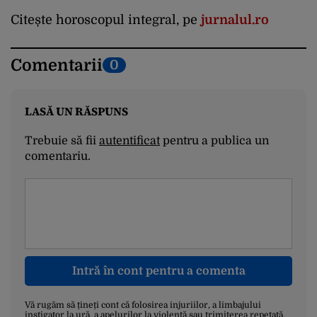
Citește horoscopul integral, pe
jurnalul.ro
Comentarii
0
LASĂ UN RĂSPUNS
Trebuie să fii
autentificat
pentru a publica un
comentariu.
Intră în cont pentru a comenta
Vă rugăm să țineți cont că folosirea injuriilor, a limbajului
instigator la ură, a apelurilor la violență sau trimiterea repetată,