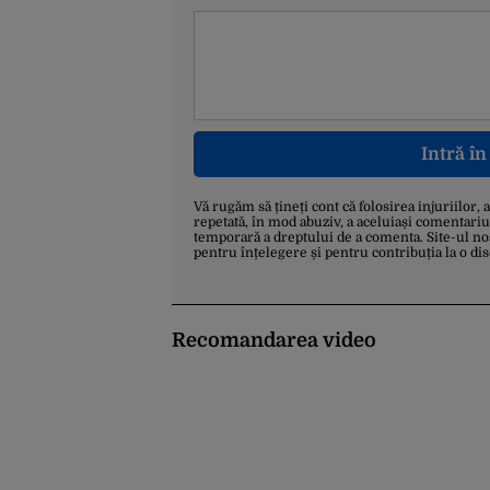
Intră î
Vă rugăm să țineți cont că folosirea injuriilor, 
repetată, în mod abuziv, a aceluiași comentariu
temporară a dreptului de a comenta. Site-ul no
pentru înțelegere și pentru contribuția la o di
Recomandarea video