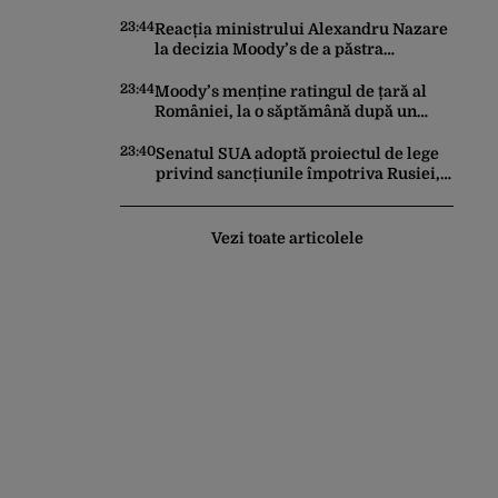
în conflictul cu Iranul
23:44
Reacția ministrului Alexandru Nazare
la decizia Moody’s de a păstra
România recomandată investitorilor:
„Este un răgaz, dar în niciun caz un
23:44
Moody’s menține ratingul de țară al
motiv de relaxare”
României, la o săptămână după un
raport similar al agenției Fitch. Lipsa
unui guvern cu puteri depline,
23:40
Senatul SUA adoptă proiectul de lege
principala vulnerabilitate din raport
privind sancțiunile împotriva Rusiei,
promovat de omul lui Trump
Vezi toate articolele