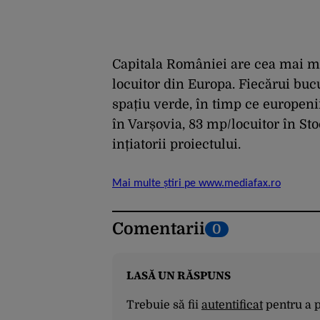
Capitala României are cea mai mi
locuitor din Europa. Fiecărui bucu
spațiu verde, în timp ce europen
în Varșovia, 83 mp/locuitor în St
ințiatorii proiectului.
Mai multe știri pe www.mediafax.ro
Comentarii
0
LASĂ UN RĂSPUNS
Trebuie să fii
autentificat
pentru a 