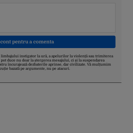
n cont pentru a comenta
a limbajului instigator la ură, a apelurilor la violență sau trimiterea
 pot duce nu doar la ștergerea mesajului, ci și la suspendarea
stru încurajează dezbaterile aprinse, dar civilizate. Vă mulțumim
scuție bazată pe argumente, nu pe atacuri.