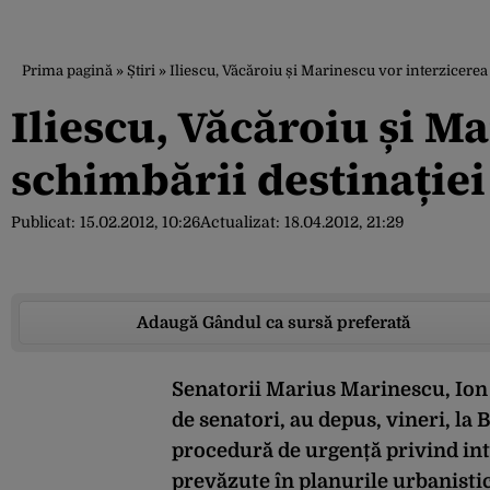
Prima pagină
»
Știri
»
Iliescu, Văcăroiu și Marinescu vor interzicerea 
Iliescu, Văcăroiu și M
schimbării destinației 
Publicat:
15.02.2012, 10:26
Actualizat:
18.04.2012, 21:29
Adaugă Gândul ca sursă preferată
Senatorii Marius Marinescu, Ion I
de senatori, au depus, vineri, la
procedură de urgență privind int
prevăzute în planurile urbanistic