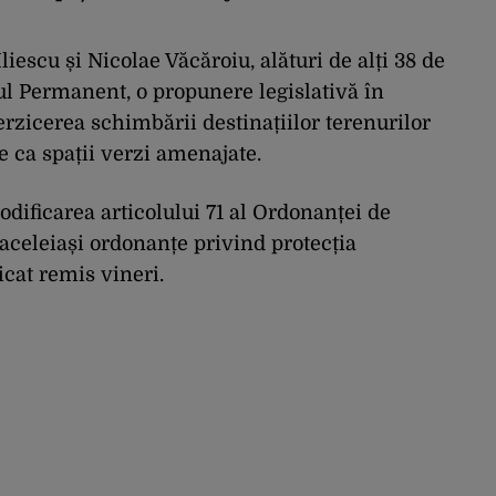
iescu și Nicolae Văcăroiu, alături de alți 38 de
oul Permanent, o propunere legislativă în
rzicerea schimbării destinațiilor terenurilor
e ca spații verzi amenajate.
dificarea articolului 71 al Ordonanței de
aceleiași ordonanțe privind protecția
cat remis vineri.