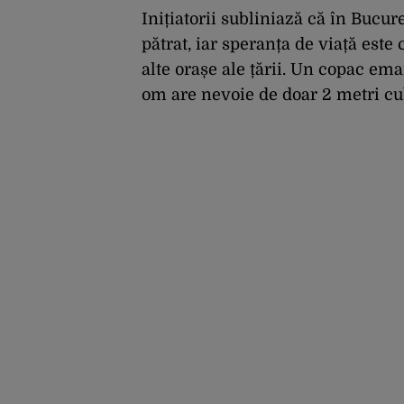
menține încrederea
investitorilor: „Totuși,
Inițiatorii subliniază că în Bucur
perspectiva rămâne
pătrat, iar speranța de viață este 
rezervată”
alte orașe ale țării. Un copac em
om are nevoie de doar 2 metri cub