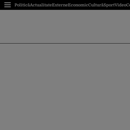
Politică
Actualitate
Externe
Economic
Cultură
Sport
Video
C