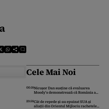
ea
Cele Mai Noi
00:18
Nicușor Dan susține că evaluarea
Moody’s demonstrează că România a
făcut pașii necesari pentru a menține
încrederea investitorilor: „Totuși,
23:58
Cât de repede și-au epuizat SUA și
perspectiva rămâne rezervată”
aliații din Orientul Mijlociu rachetele