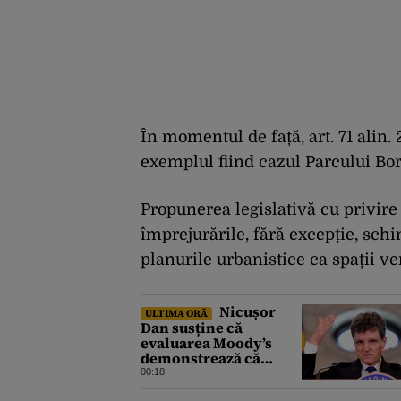
În momentul de față, art. 71 alin.
exemplul fiind cazul Parcului Bor
Propunerea legislativă cu privire 
împrejurările, fără excepție, sch
planurile urbanistice ca spații v
Nicușor
ULTIMA ORĂ
Dan susține că
evaluarea Moody’s
demonstrează că
România a făcut pașii
00:18
necesari pentru a