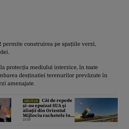
 2 permite construirea pe spațiile verzi,
dei.
la protecția mediului interzice, în toate
imbarea desținatiei terenurilor prevăzute în
erzi amenajate.
Cât de repede
MILITAR
și-au epuizat SUA și
aliații din Orientul
Mijlociu rachetele în
conflictul cu Iranul
23:58