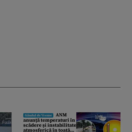
ANM
Gândul de Vreme
anunță temperaturi în
scădere și instabilitate
atmosferică în toată