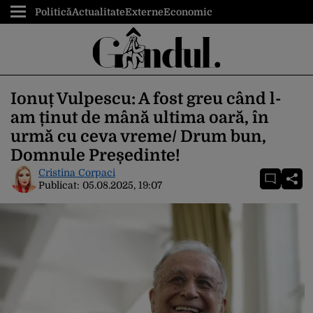
Politică
Actualitate
Externe
Economic
Ionuț Vulpescu: A fost greu când l-
am ținut de mână ultima oară, în
urmă cu ceva vreme/ Drum bun,
Domnule Președinte!
Cristina Corpaci
Publicat:
05.08.2025, 19:07