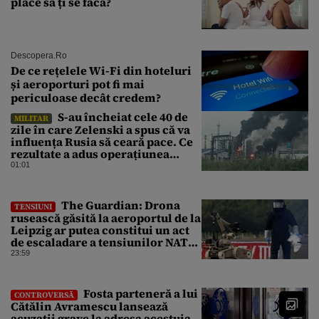
place să ți se facă?
Descopera.ro
De ce rețelele Wi-Fi din hoteluri
și aeroporturi pot fi mai
periculoase decât credem?
S-au încheiat cele 40 de
MILITAR
zile în care Zelenski a spus că va
influența Rusia să ceară pace. Ce
rezultate a adus operațiunea
Kievului
01:01
The Guardian: Drona
TENSIUNI
rusească găsită la aeroportul de la
Leipzig ar putea constitui un act
de escaladare a tensiunilor NATO-
Rusia
23:59
Fosta parteneră a lui
CONTROVERSĂ
Cătălin Avramescu lansează
acuzații grave la adresa acestuia