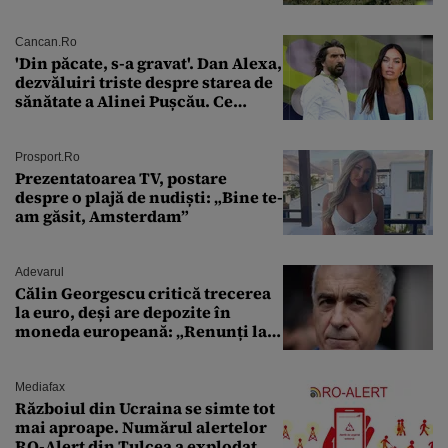
un institut de cercetare
Cancan.ro
'Din păcate, s-a gravat'. Dan Alexa,
dezvăluiri triste despre starea de
sănătate a Alinei Pușcău. Ce
discuție au avut cu două zile în
urmă
Prosport.ro
Prezentatoarea TV, postare
despre o plajă de nudiști: „Bine te-
am găsit, Amsterdam”
Adevarul
Călin Georgescu critică trecerea
la euro, deși are depozite în
moneda europeană: „Renunți la
leu, renunți la suveranitate”
Mediafax
Războiul din Ucraina se simte tot
mai aproape. Numărul alertelor
RO-Alert din Tulcea a explodat