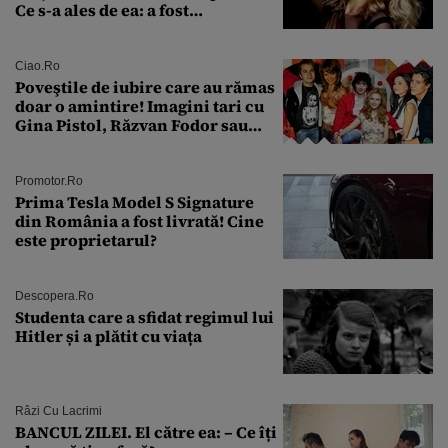
Ce s-a ales de ea: a fost
condamnată la închisoare cu
suspendare. Ce acuzații i se aduc
Ciao.ro
Poveştile de iubire care au rămas
doar o amintire! Imagini tari cu
Gina Pistol, Răzvan Fodor sau
Andra Măruţă şi foştii parteneri
Promotor.ro
Prima Tesla Model S Signature
din România a fost livrată! Cine
este proprietarul?
Descopera.ro
Studenta care a sfidat regimul lui
Hitler și a plătit cu viața
Râzi Cu Lacrimi
BANCUL ZILEI. El către ea: – Ce îți