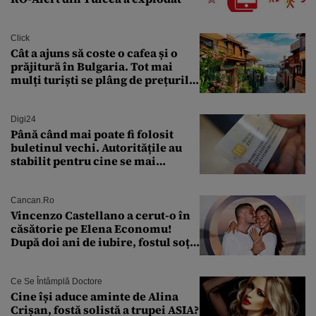
Click
Cât a ajuns să coste o cafea și o
prăjitură în Bulgaria. Tot mai
mulți turiști se plâng de prețurile
ridicate
Digi24
Până când mai poate fi folosit
buletinul vechi. Autoritățile au
stabilit pentru cine se mai
eliberează cartea de identitate
model 1997
Cancan.ro
Vincenzo Castellano a cerut-o în
căsătorie pe Elena Economu!
După doi ani de iubire, fostul soț
al Antoniei se pregătește de nuntă
Ce Se Întâmplă Doctore
Cine își aduce aminte de Alina
Crișan, fostă solistă a trupei ASIA?