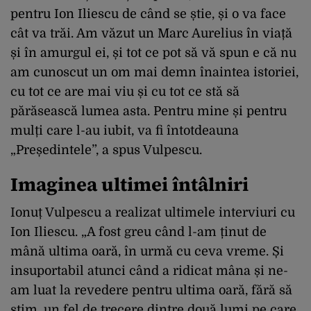
pentru Ion Iliescu de când se știe, și o va face
cât va trăi. Am văzut un Marc Aurelius în viață
și în amurgul ei, și tot ce pot să vă spun e că nu
am cunoscut un om mai demn înaintea istoriei,
cu tot ce are mai viu și cu tot ce stă să
părăsească lumea asta. Pentru mine și pentru
mulți care l-au iubit, va fi întotdeauna
„Președintele”, a spus Vulpescu.
Imaginea ultimei întâlniri
Ionuț Vulpescu a realizat ultimele interviuri cu
Ion Iliescu. „A fost greu când l-am ținut de
mână ultima oară, în urmă cu ceva vreme. Și
insuportabil atunci când a ridicat mâna și ne-
am luat la revedere pentru ultima oară, fără să
știm, un fel de trecere dintre două lumi pe care