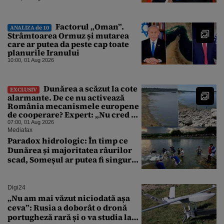
orientarea spre vest a Ankarei
Factorul „Oman”.
ANALIZA de 10
Strâmtoarea Ormuz și mutarea
care ar putea da peste cap toate
planurile Iranului
10:00, 01 Aug 2026
Dunărea a scăzut la cote
EXCLUSIV
alarmante. De ce nu activează
România mecanismele europene
de cooperare? Expert: „Nu cred că
a sta și a aștepta ploaia reprezintă
07:00, 01 Aug 2026
o strategie viabilă”
Mediafax
Paradox hidrologic: În timp ce
Dunărea și majoritatea râurilor
scad, Someșul ar putea fi singurul
mare râu cu debite în creștere
Digi24
„Nu am mai văzut niciodată așa
ceva”: Rusia a doborât o dronă
portugheză rară și o va studia la