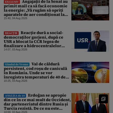
Angajaţii de la Senat au
EXCLUSIV
primit mail ca să facă economie
la energie: „Vă rugăm să opriţi
aparatele de aer condiţionat la
sfârşitul programului”
15:40, 04 Aug 2026
Reacție dură a social-
REACȚIE
democraților gorjeni, după ce
USR a blocat la CCR legea de
finalizare a hidrocentralelor
abandonate. „Nu ne-ar surprinde
14:07, 03 Aug 2026
dacă Miruță și USR ar acuza PSD și
de faptul că asupra Europei s-a
abătut o cupolă de foc”
Val de căldură
Gândul de Vreme
persistent, cod roșu de caniculă
în România. Unde se vor
înregistra temperaturi de 40 de
grade, potrivit ANM
10:25, 03 Aug 2026
Erdoğan se apropie
ANALIZA de 10
din ce în ce mai mult de Occident,
dar parteneriatul dintre Rusia și
Turcia rezistă. De ce nu este
Moscova îngrijorată de
10:00, 02 Aug 2026