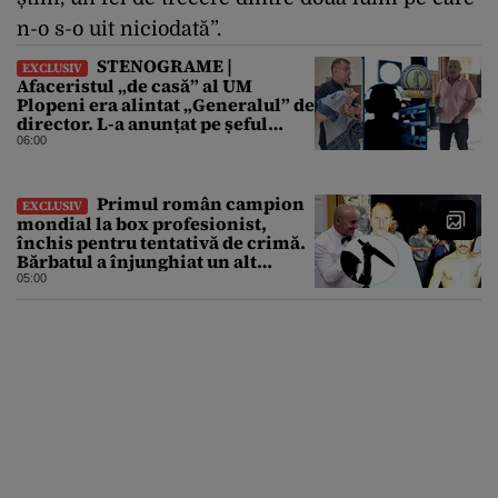
n-o s-o uit niciodată”.
STENOGRAME |
EXCLUSIV
Afaceristul „de casă” al UM
Plopeni era alintat „Generalul” de
director. L-a anunțat pe șeful
uzinei că i-a adus „subțireanu,
06:00
așa”
Primul român campion
EXCLUSIV
mondial la box profesionist,
închis pentru tentativă de crimă.
Bărbatul a înjunghiat un alt
interlop periculos
05:00