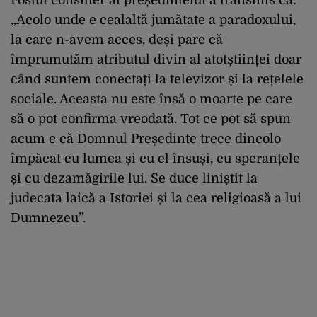
Fostul consilier al președintelui a transmis că:
„Acolo unde e cealaltă jumătate a paradoxului,
la care n-avem acces, deși pare că
împrumutăm atributul divin al atotștiinței doar
când suntem conectați la televizor și la rețelele
sociale. Aceasta nu este însă o moarte pe care
să o pot confirma vreodată. Tot ce pot să spun
acum e că Domnul Președinte trece dincolo
împăcat cu lumea și cu el însuși, cu speranțele
și cu dezamăgirile lui. Se duce liniștit la
judecata laică a Istoriei și la cea religioasă a lui
Dumnezeu”.