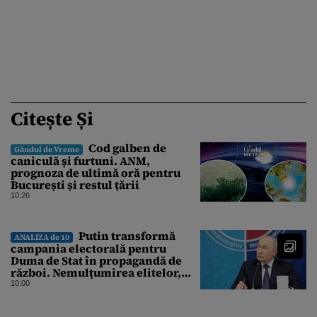
Citește Și
Cod galben de
Gândul de Vreme
caniculă și furtuni. ANM,
prognoza de ultimă oră pentru
București și restul țării
10:26
Putin transformă
ANALIZA de 10
campania electorală pentru
Duma de Stat în propagandă de
război. Nemulțumirea elitelor,
tratată cu indiferență la Kremlin
10:00