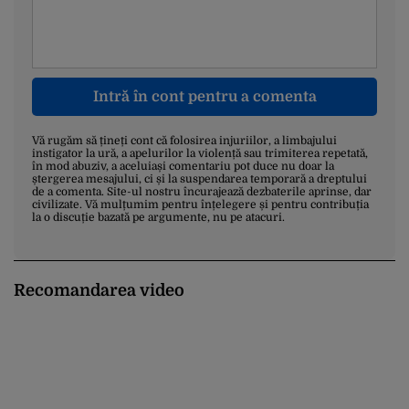
Intră în cont pentru a comenta
Vă rugăm să țineți cont că folosirea injuriilor, a limbajului
instigator la ură, a apelurilor la violență sau trimiterea repetată,
în mod abuziv, a aceluiași comentariu pot duce nu doar la
ștergerea mesajului, ci și la suspendarea temporară a dreptului
de a comenta. Site-ul nostru încurajează dezbaterile aprinse, dar
civilizate. Vă mulțumim pentru înțelegere și pentru contribuția
la o discuție bazată pe argumente, nu pe atacuri.
Recomandarea video