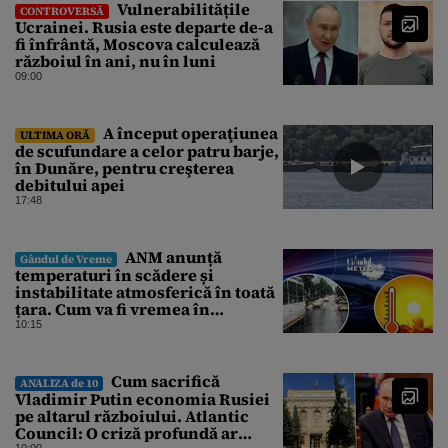
Vulnerabilitățile
CONTROVERSĂ
Ucrainei. Rusia este departe de-a
fi înfrântă, Moscova calculează
războiul în ani, nu în luni
09:00
A început operaţiunea
ULTIMA ORĂ
de scufundare a celor patru barje,
în Dunăre, pentru creşterea
debitului apei
17:48
ANM anunță
Gândul de Vreme
temperaturi în scădere și
instabilitate atmosferică în toată
țara. Cum va fi vremea în
București și când vin vijeliile
10:15
Cum sacrifică
ANALIZA de 10
Vladimir Putin economia Rusiei
pe altarul războiului. Atlantic
Council: O criză profundă ar