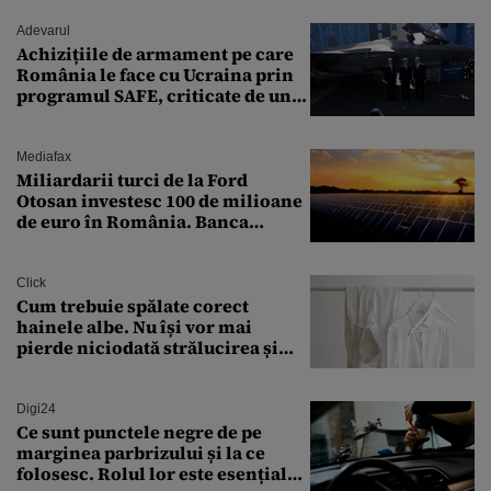
Adevarul
Achizițiile de armament pe care
România le face cu Ucraina prin
programul SAFE, criticate de un
expert în securitate: „Nu știm ce
arme ne trebuie”
Mediafax
Miliardarii turci de la Ford
Otosan investesc 100 de milioane
de euro în România. Banca
Transilvania le acordă o
finanțare uriașă
Click
Cum trebuie spălate corect
hainele albe. Nu își vor mai
pierde niciodată strălucirea și
culoarea intensă
Digi24
Ce sunt punctele negre de pe
marginea parbrizului și la ce
folosesc. Rolul lor este esențial