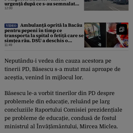
urgență după ce s-au semnalat
degajări mari de fum
12:00
Ambulanță oprită la Bacău
VIDEO
pentru pepeni în timp ce
transporta la spital o fetiță care se
simțea rău. DSU a deschis o
anchetă
11:49
Neputându-i vedea din cauza acestora pe
tinerii PD, Băsescu s-a mutat mai aproape de
aceștia, venind în mijlocul lor.
Băsescu le-a vorbit tinerilor din PD despre
problemele din educație, reluând pe larg
concluziile Raportului Comisiei prezidențiale
pe probleme de educație, condusă de fostul
ministrul al Învățământului, Mircea Miclea.