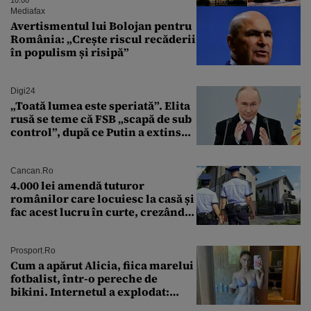
putea forța Kremlinul să apeleze
10:00
la ultimele resurse ale Băncii
Mediafax
Centrale
Avertismentul lui Bolojan pentru
România: „Crește riscul recăderii
în populism și risipă”
Digi24
„Toată lumea este speriată”. Elita
rusă se teme că FSB „scapă de sub
control”, după ce Putin a extins
puterea serviciului
Cancan.ro
4.000 lei amendă tuturor
românilor care locuiesc la casă și
fac acest lucru în curte, crezând
că nu îi vede nimeni
Prosport.ro
Cum a apărut Alicia, fiica marelui
fotbalist, într-o pereche de
bikini. Internetul a explodat:
„Zeiță superbă!”