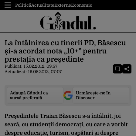
Politică
Actualitate
Externe
Economic
La întâlnirea cu tinerii PD, Băsescu
și-a acordat nota „10+” pentru
prestația ca președinte
Publicat:
15.02.2012, 09:57
Actualizat:
19.06.2012, 07:07
Adaugă Gândul ca
Urmărește-ne în
sursă preferată
Discover
Președintele Traian Băsescu s-a întâlnit, joi
seară, cu studenții democrați, cu care a vorbit
despre educație, turism, ospătari și despre