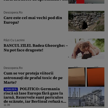
de ani
Descopera.ro
Care este cel mai vechi pod din
Europa?
Râzi Cu Lacrimi
BANCUL ZILEI. Badea Gheorghe: –
Nu pot face dragoste!
Descopera.ro
Cum se vor proteja viitorii
astronauți de praful toxic de pe
Marte?
POLITICO: Germania
ANALIZĂ
riscă să lase Europa fără gaze la
iarnă. Rezervele sunt periculos
de scăzute, iar Berlinul refuză să
intervină
11:39