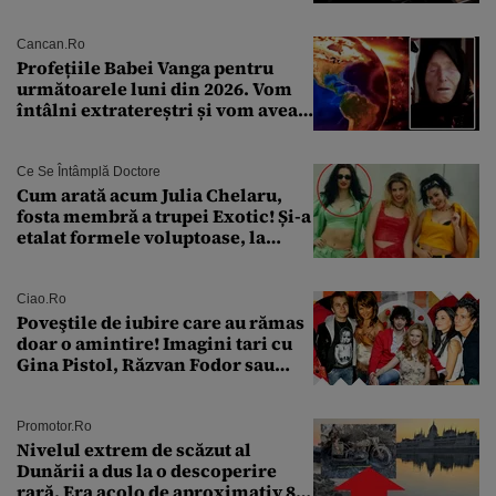
pentru siguranța mașinii
Cancan.ro
Profețiile Babei Vanga pentru
următoarele luni din 2026. Vom
întâlni extratereștri și vom avea
un nou conflict global
Ce Se Întâmplă Doctore
Cum arată acum Julia Chelaru,
fosta membră a trupei Exotic! Și-a
etalat formele voluptoase, la
aproape 50 de ani
Ciao.ro
Poveştile de iubire care au rămas
doar o amintire! Imagini tari cu
Gina Pistol, Răzvan Fodor sau
Andra Măruţă şi foştii parteneri
Promotor.ro
Nivelul extrem de scăzut al
Dunării a dus la o descoperire
rară. Era acolo de aproximativ 80