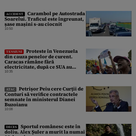
Carambol pe Autostrada
ACCIDENT
Soarelui. Traficul este îngreunat,
șase mașini s-au ciocnit
10:50
Proteste în Venezuela
TENSIUNI
din cauza penelor de curent.
Caracas rămâne fără
electricitate, după ce SUA au
promis modernizarea rețelei
10:35
Petrișor Peiu cere Curții de
ATAC
Conturi să verifice contractele
semnate în ministerul Dianei
Buzoianu
10:08
Sportul românesc este în
DECES
doliu. Alex Șuler a murit la numai