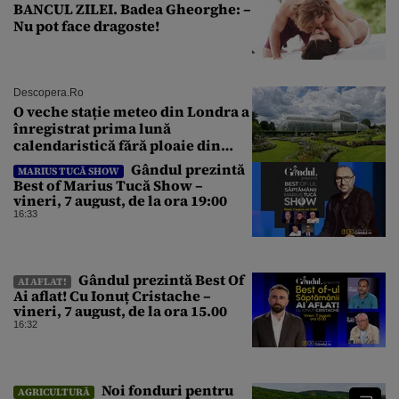
BANCUL ZILEI. Badea Gheorghe: –
Nu pot face dragoste!
Descopera.ro
O veche stație meteo din Londra a
înregistrat prima lună
calendaristică fără ploaie din
1871 încoace
Gândul prezintă
MARIUS TUCĂ SHOW
Best of Marius Tucă Show –
vineri, 7 august, de la ora 19:00
16:33
Gândul prezintă Best Of
AI AFLAT!
Ai aflat! Cu Ionuț Cristache –
vineri, 7 august, de la ora 15.00
16:32
Noi fonduri pentru
AGRICULTURĂ