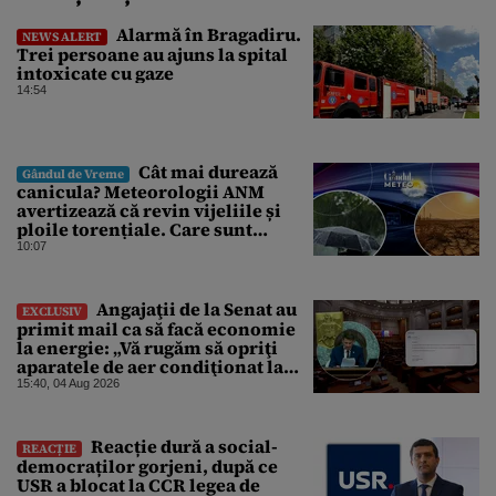
Alarmă în Bragadiru.
NEWS ALERT
Trei persoane au ajuns la spital
intoxicate cu gaze
14:54
Cât mai durează
Gândul de Vreme
canicula? Meteorologii ANM
avertizează că revin vijeliile și
ploile torențiale. Care sunt
zonele vizate, începând chiar de
10:07
azi
Angajaţii de la Senat au
EXCLUSIV
primit mail ca să facă economie
la energie: „Vă rugăm să opriţi
aparatele de aer condiţionat la
sfârşitul programului”
15:40, 04 Aug 2026
Reacție dură a social-
REACȚIE
democraților gorjeni, după ce
USR a blocat la CCR legea de