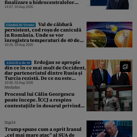
finalizare a hidrocentralelor
abandonate. „Nu ne-ar surprinde
14:07, 03 Aug 2026
dacă Miruță și USR ar acuza PSD și
de faptul că asupra Europei s-a
abătut o cupolă de foc”
Val de căldură
Gândul de Vreme
persistent, cod roșu de caniculă
în România. Unde se vor
înregistra temperaturi de 40 de
grade, potrivit ANM
10:25, 03 Aug 2026
Erdoğan se apropie
ANALIZA de 10
din ce în ce mai mult de Occident,
dar parteneriatul dintre Rusia și
Turcia rezistă. De ce nu este
Moscova îngrijorată de
10:00, 02 Aug 2026
orientarea spre vest a Ankarei
Mediafax
Procesul lui Călin Georgescu
poate începe. ÎCCJ a respins
contestațiile în dosarul privind
lovitura de stat
Digi24
Trump spune cum a oprit Iranul
„cel mai mare atac” al SUA de