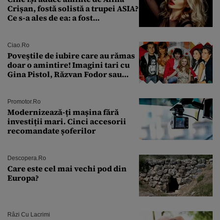
Crișan, fostă solistă a trupei ASIA?
Ce s-a ales de ea: a fost
condamnată la închisoare cu
suspendare. Ce acuzații i se aduc
Ciao.ro
Poveştile de iubire care au rămas
doar o amintire! Imagini tari cu
Gina Pistol, Răzvan Fodor sau
Andra Măruţă şi foştii parteneri
Promotor.ro
Modernizează-ți mașina fără
investiții mari. Cinci accesorii
recomandate șoferilor
Descopera.ro
Care este cel mai vechi pod din
Europa?
Râzi Cu Lacrimi