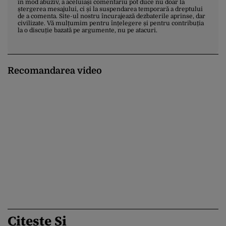
în mod abuziv, a aceluiași comentariu pot duce nu doar la
ștergerea mesajului, ci și la suspendarea temporară a dreptului
de a comenta. Site-ul nostru încurajează dezbaterile aprinse, dar
civilizate. Vă mulțumim pentru înțelegere și pentru contribuția
la o discuție bazată pe argumente, nu pe atacuri.
Recomandarea video
Citește Și