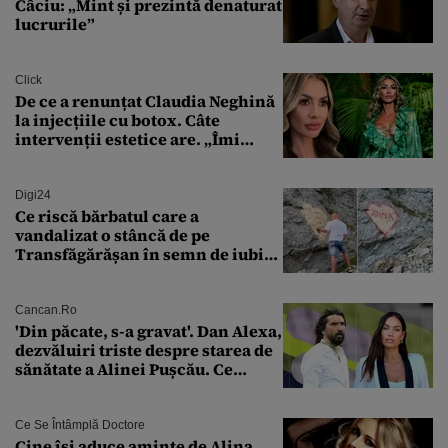
Câciu: „Mint și prezintă denaturat
lucrurile”
Click
De ce a renunțat Claudia Neghină
la injecțiile cu botox. Câte
intervenții estetice are. „Îmi
îngheață fața”
Digi24
Ce riscă bărbatul care a
vandalizat o stâncă de pe
Transfăgărășan în semn de iubire
față de „Anna”
Cancan.ro
'Din păcate, s-a gravat'. Dan Alexa,
dezvăluiri triste despre starea de
sănătate a Alinei Pușcău. Ce
discuție au avut cu două zile în
urmă
Ce Se Întâmplă Doctore
Cine își aduce aminte de Alina