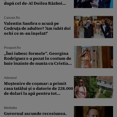
după cel de-Al Doilea Război
Mondial
Cancan.ro
Valentin Sanfira o acuză pe
Codruța de adulter? 'Am iubit doi
ochi ce m-au înșelat!'
Prosport.ro
„Îmi iubesc formele”. Georgina
Rodriguez s-a pozat în costum de
baie înainte de nunta cu Cristiano
Ronaldo
Adevarul
Moștenire de coșmar: a primit
casa tatălui și o datorie de 228.000
de dolari la apă pentru tot
cartierul
Mediafax
Guvernul ascunde recesiunea.