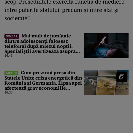
scop, Președintele exercită funcția de mediere
între puterile statului, precum și între stat și
societate”.
Mai mult de jumătate
SOCIAL
dintre adolescenți folosesc
telefonul după miezul nopții.
Specialiștii avertizează asupra
efectelor
16:46
Cum prezintă presa din
MEDIU
Statele Unite criza energetică din
România și Germania. Lipsa apei
afectează grav economiile
Europei
16:33