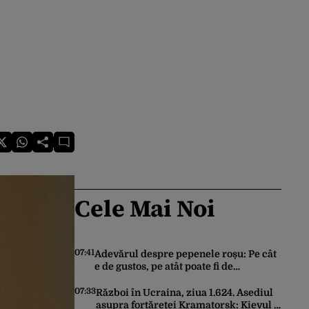
Cele Mai Noi
07:41
Adevărul despre pepenele roșu: Pe cât
e de gustos, pe atât poate fi de
periculos. Semnalul de alarmă tras de
doctorul Mihail Pautov
07:33
Război în Ucraina, ziua 1.624. Asediul
asupra fortăreței Kramatorsk: Kievul a