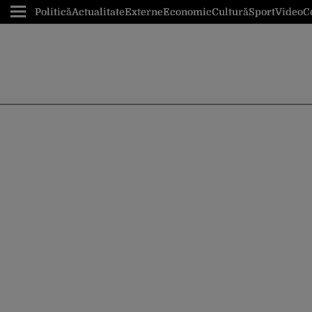
Politică
Actualitate
Externe
Economic
Cultură
Sport
Video
C