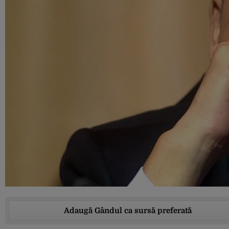
Adaugă Gândul ca sursă preferată