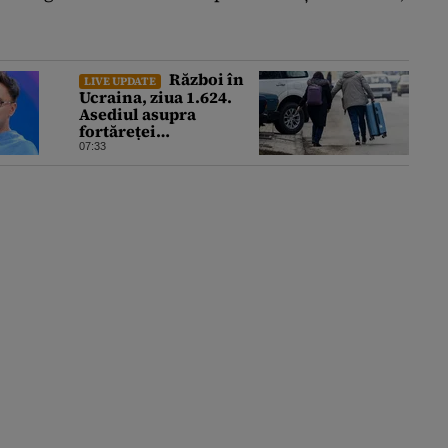
Război în
LIVE UPDATE
Ucraina, ziua 1.624.
Asediul asupra
fortăreței
Kramatorsk: Kievul a
07:33
ordonat evacuarea
familiilor, rușii sunt la
20 de km de oraș