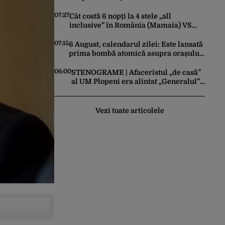
ordonat evacuarea familiilor, rușii
sunt la 20 de km de oraș
07:27
Cât costă 6 nopți la 4 stele „all
inclusive” în România (Mamaia) VS
Bulgaria (Nisipurile de Aur). Unde este
mai ieftin, de fapt
07:15
6 August, calendarul zilei: Este lansată
prima bombă atomică asupra orașului
Hiroshima. Ziua mondială a luptei
pentru interzicerea armei nucleare
06:00
STENOGRAME | Afaceristul „de casă”
al UM Plopeni era alintat „Generalul”
de director. L-a anunțat pe șeful uzinei
că i-a adus „subțireanu, așa”
Vezi toate articolele