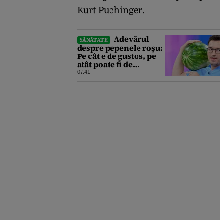
Kurt Puchinger.
Adevărul
SĂNĂTATE
despre pepenele roșu:
Pe cât e de gustos, pe
atât poate fi de
periculos. Semnalul
07:41
de alarmă tras de
doctorul Mihail
Pautov