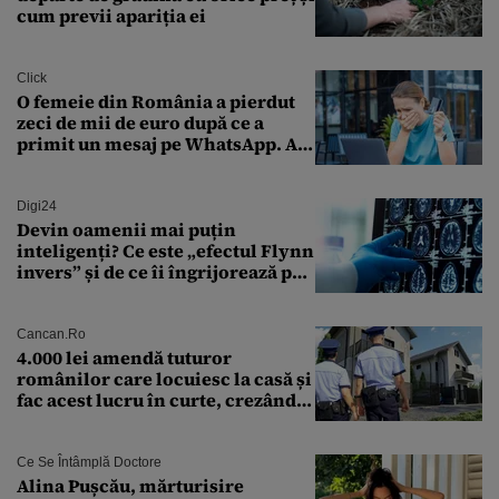
cum previi apariția ei
Click
O femeie din România a pierdut
zeci de mii de euro după ce a
primit un mesaj pe WhatsApp. A
crezut că va moșteni 175.000 de
euro din Franța
Digi24
Devin oamenii mai puțin
inteligenți? Ce este „efectul Flynn
invers” și de ce îi îngrijorează pe
cercetători
Cancan.ro
4.000 lei amendă tuturor
românilor care locuiesc la casă și
fac acest lucru în curte, crezând
că nu îi vede nimeni
Ce Se Întâmplă Doctore
Alina Pușcău, mărturisire