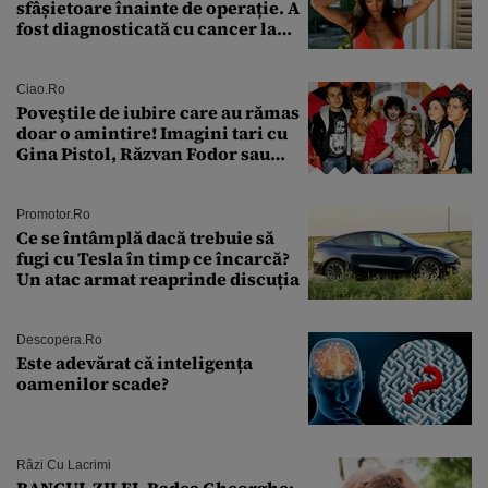
sfâșietoare înainte de operație. A
fost diagnosticată cu cancer la
sân în metastază: „Este singurul
tratament care o să mă ajute să
îmi salvez viața”
Ciao.ro
Poveştile de iubire care au rămas
doar o amintire! Imagini tari cu
Gina Pistol, Răzvan Fodor sau
Andra Măruţă şi foştii parteneri
Promotor.ro
Ce se întâmplă dacă trebuie să
fugi cu Tesla în timp ce încarcă?
Un atac armat reaprinde discuția
Descopera.ro
Este adevărat că inteligența
oamenilor scade?
Râzi Cu Lacrimi
BANCUL ZILEI. Badea Gheorghe: –