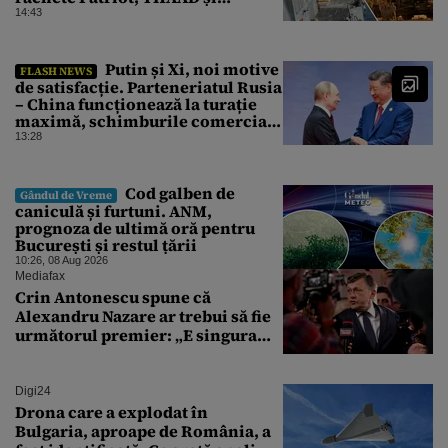
Tomahawk?
14:43
Putin și Xi, noi motive
FLASH NEWS
de satisfacție. Parteneriatul Rusia
– China funcționează la turație
maximă, schimburile comerciale
ating niveluri record
13:28
Cod galben de
Gândul de Vreme
caniculă și furtuni. ANM,
prognoza de ultimă oră pentru
București și restul țării
10:26, 08 Aug 2026
Mediafax
Crin Antonescu spune că
Alexandru Nazare ar trebui să fie
următorul premier: „E singura
soluție”
Digi24
Drona care a explodat în
Bulgaria, aproape de România, a