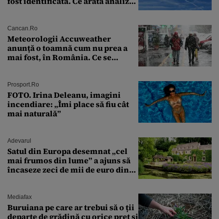
fost identificată. Ce arată analiza
preliminară a epavei
Cancan.ro
Meteorologii Accuweather
anunță o toamnă cum nu prea a
mai fost, în România. Ce se
întâmplă în septembrie,
octombrie și noiembrie 2026, în
București. Pe ce dată ninge
Prosport.ro
FOTO. Irina Deleanu, imagini
incendiare: „Îmi place să fiu cât
mai naturală”
Adevarul
Satul din Europa desemnat „cel
mai frumos din lume” a ajuns să
încaseze zeci de mii de euro din
amenzi pentru parcare. De ce s-au
săturat localnicii de turiști
Mediafax
Buruiana pe care ar trebui să o ții
departe de grădină cu orice preț și