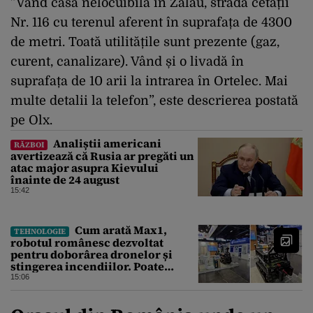
”Vând casă nelocuibilă în Zalău, strada cetății
Nr. 116 cu terenul aferent în suprafața de 4300
de metri. Toată utilitățile sunt prezente (gaz,
curent, canalizare). Vând și o livadă în
suprafața de 10 arii la intrarea în Ortelec. Mai
multe detalii la telefon”, este descrierea postată
pe
Olx
.
Analiștii americani
RĂZBOI
avertizează că Rusia ar pregăti un
atac major asupra Kievului
înainte de 24 august
15:42
Cum arată Max1,
TEHNOLOGIE
robotul românesc dezvoltat
pentru doborârea dronelor și
stingerea incendiilor. Poate
transporta încărcături de până la
15:06
850 kg