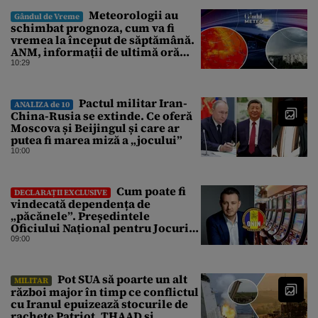
Meteorologii au
Gândul de Vreme
schimbat prognoza, cum va fi
vremea la început de săptămână.
ANM, informații de ultimă oră
pentru Gândul
10:29
Pactul militar Iran-
ANALIZA de 10
China-Rusia se extinde. Ce oferă
Moscova și Beijingul și care ar
putea fi marea miză a „jocului”
10:00
Cum poate fi
DECLARAȚII EXCLUSIVE
vindecată dependența de
„păcănele”. Președintele
Oficiului Național pentru Jocuri
de Noroc propune o ordonanță de
09:00
urgență istorică și explică
procedura de autoexcludere
unică
Pot SUA să poarte un alt
MILITAR
război major în timp ce conflictul
cu Iranul epuizează stocurile de
rachete Patriot, THAAD și