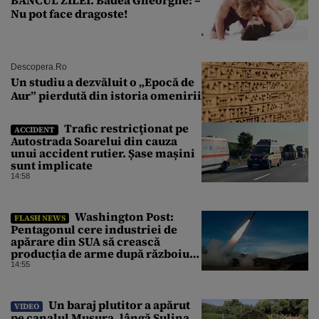
Nu pot face dragoste!
Descopera.ro
Un studiu a dezvăluit o „Epocă de
Aur” pierdută din istoria omenirii
Trafic restricţionat pe
ACCIDENT
Autostrada Soarelui din cauza
unui accident rutier. Șase mașini
sunt implicate
14:58
Washington Post:
FLASH NEWS
Pentagonul cere industriei de
apărare din SUA să crească
producția de arme după războiul
cu Iranul
14:55
Un baraj plutitor a apărut
VIDEO
pe canalul Musura, lângă Sulina,