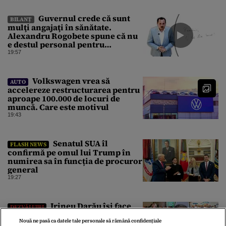
Guvernul crede că sunt
BILANȚ
mulţi angajaţi în sănătate.
Alexandru Rogobete spune că nu
e destul personal pentru
combaterea infecţiilor
19:57
nosocomiale
Volkswagen vrea să
AUTO
accelereze restructurarea pentru
aproape 100.000 de locuri de
muncă. Care este motivul
19:43
Senatul SUA îl
FLASH NEWS
confirmă pe omul lui Trump în
numirea sa în funcția de procuror
general
19:27
Irineu Darău își face
DEZVĂLUIRI
campanie la uzinele de armament
Nouă ne pasă ca datele tale personale să rămână confidențiale
închise din Dâmbovița.