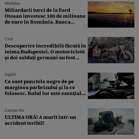
Mediafax
Miliardarii turci de la Ford
Otosan investesc 100 de milioane
de euro în România. Banca
Transilvania le acordă o
finanțare uriașă
Click
Descoperire incredibilă făcută în
inima Budapestei. O motocicletă
și doi soldați germani au fost
găsiți în Dunăre
Digi24
Ce sunt punctele negre de pe
marginea parbrizului și la ce
folosesc. Rolul lor este esențial
pentru siguranța mașinii
Cancan.ro
ULTIMA ORĂ! A murit într-un
accident teribil!