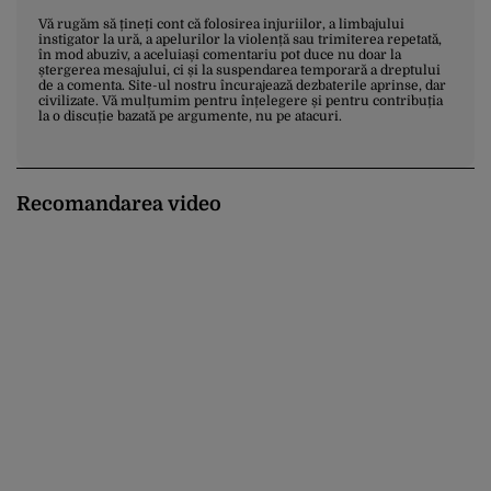
Vă rugăm să țineți cont că folosirea injuriilor, a limbajului
instigator la ură, a apelurilor la violență sau trimiterea repetată,
în mod abuziv, a aceluiași comentariu pot duce nu doar la
ștergerea mesajului, ci și la suspendarea temporară a dreptului
de a comenta. Site-ul nostru încurajează dezbaterile aprinse, dar
civilizate. Vă mulțumim pentru înțelegere și pentru contribuția
la o discuție bazată pe argumente, nu pe atacuri.
Recomandarea video