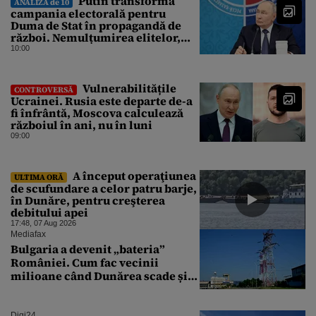
Putin transformă
ANALIZA de 10
campania electorală pentru
Duma de Stat în propagandă de
război. Nemulțumirea elitelor,
tratată cu indiferență la Kremlin
10:00
Vulnerabilitățile
CONTROVERSĂ
Ucrainei. Rusia este departe de-a
fi înfrântă, Moscova calculează
războiul în ani, nu în luni
09:00
A început operaţiunea
ULTIMA ORĂ
de scufundare a celor patru barje,
în Dunăre, pentru creşterea
debitului apei
17:48, 07 Aug 2026
Mediafax
Bulgaria a devenit „bateria”
României. Cum fac vecinii
milioane când Dunărea scade și
Cernavodă produce puțin
Digi24