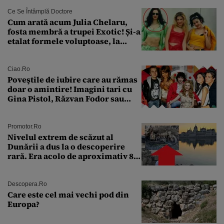
Ce Se Întâmplă Doctore
Cum arată acum Julia Chelaru,
fosta membră a trupei Exotic! Și-a
etalat formele voluptoase, la
aproape 50 de ani
Ciao.ro
Poveştile de iubire care au rămas
doar o amintire! Imagini tari cu
Gina Pistol, Răzvan Fodor sau
Andra Măruţă şi foştii parteneri
Promotor.ro
Nivelul extrem de scăzut al
Dunării a dus la o descoperire
rară. Era acolo de aproximativ 80
de ani
Descopera.ro
Care este cel mai vechi pod din
Europa?