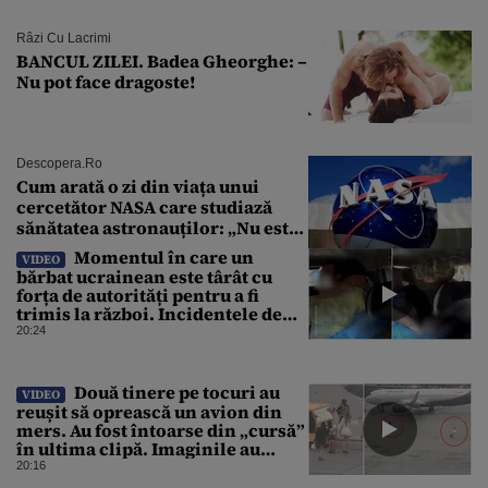
Râzi Cu Lacrimi
BANCUL ZILEI. Badea Gheorghe: –
Nu pot face dragoste!
Descopera.ro
Cum arată o zi din viața unui
cercetător NASA care studiază
sănătatea astronauților: „Nu este
o știință complicată”
Momentul în care un
VIDEO
bărbat ucrainean este târât cu
forța de autorități pentru a fi
trimis la război. Incidentele de
acest fel sunt tot mai dese
20:24
Două tinere pe tocuri au
VIDEO
reușit să oprească un avion din
mers. Au fost întoarse din „cursă”
în ultima clipă. Imaginile au
devenit virale
20:16