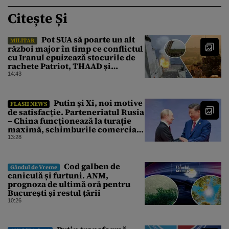
Citește Și
Pot SUA să poarte un alt
MILITAR
război major în timp ce conflictul
cu Iranul epuizează stocurile de
rachete Patriot, THAAD și
Tomahawk?
14:43
Putin și Xi, noi motive
FLASH NEWS
de satisfacție. Parteneriatul Rusia
– China funcționează la turație
maximă, schimburile comerciale
ating niveluri record
13:28
Cod galben de
Gândul de Vreme
caniculă și furtuni. ANM,
prognoza de ultimă oră pentru
București și restul țării
10:26