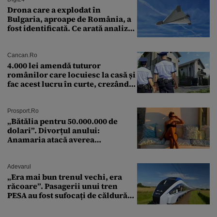
Drona care a explodat în
Bulgaria, aproape de România, a
fost identificată. Ce arată analiza
preliminară a epavei
Cancan.ro
4.000 lei amendă tuturor
românilor care locuiesc la casă și
fac acest lucru în curte, crezând
că nu îi vede nimeni
Prosport.ro
„Bătălia pentru 50.000.000 de
dolari”. Divorțul anului:
Anamaria atacă averea
milionarului
Adevarul
„Era mai bun trenul vechi, era
răcoare”. Pasagerii unui tren
PESA au fost sufocați de căldură
pe ruta București-Constanța