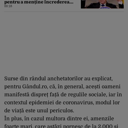
pentru a menține încrederea
investitorilor: „Totuși,
00:18
perspectiva rămâne rezervată”
Surse din rândul anchetatorilor au explicat,
pentru Gândul.ro, că, în general, acești oameni
manifestă dispreț față de regulile sociale, iar în
contextul epidemiei de coronavirus, modul lor
de viață este unul periculos.
În plus, în cazul multora dintre ei, amenzile
foarte mari, care astăzi pornesc de la 2.000 și