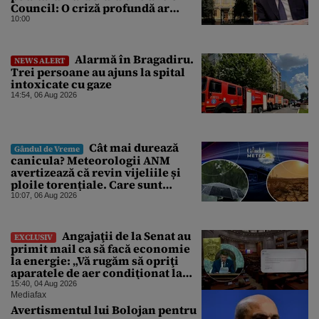
Council: O criză profundă ar
putea forța Kremlinul să apeleze
10:00
la ultimele resurse ale Băncii
Centrale
Alarmă în Bragadiru.
NEWS ALERT
Trei persoane au ajuns la spital
intoxicate cu gaze
14:54, 06 Aug 2026
Cât mai durează
Gândul de Vreme
canicula? Meteorologii ANM
avertizează că revin vijeliile și
ploile torențiale. Care sunt
zonele vizate, începând chiar de
10:07, 06 Aug 2026
azi
Angajaţii de la Senat au
EXCLUSIV
primit mail ca să facă economie
la energie: „Vă rugăm să opriţi
aparatele de aer condiţionat la
sfârşitul programului”
15:40, 04 Aug 2026
Mediafax
Avertismentul lui Bolojan pentru