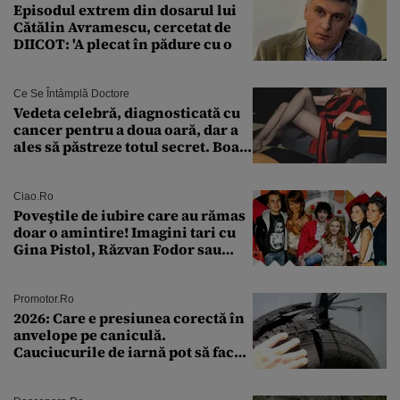
Episodul extrem din dosarul lui
Cătălin Avramescu, cercetat de
DIICOT: 'A plecat în pădure cu o
Ce Se Întâmplă Doctore
Vedeta celebră, diagnosticată cu
cancer pentru a doua oară, dar a
ales să păstreze totul secret. Boala
a fost descoperită la un control de
rutină
Ciao.ro
Poveştile de iubire care au rămas
doar o amintire! Imagini tari cu
Gina Pistol, Răzvan Fodor sau
Andra Măruţă şi foştii parteneri
Promotor.ro
2026: Care e presiunea corectă în
anvelope pe caniculă.
Cauciucurile de iarnă pot să facă
explozie la peste 40°C?