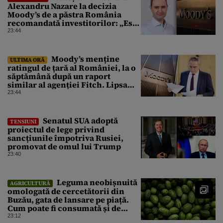
Alexandru Nazare la decizia
Moody’s de a păstra România
recomandată investitorilor: „Este
un răgaz, dar în niciun caz un
23:44
motiv de relaxare”
Moody’s menține
ULTIMA ORĂ
ratingul de țară al României, la o
săptămână după un raport
similar al agenției Fitch. Lipsa
unui guvern cu puteri depline,
23:44
principala vulnerabilitate din
raport
Senatul SUA adoptă
TENSIUNI
proiectul de lege privind
sancțiunile împotriva Rusiei,
promovat de omul lui Trump
23:40
Leguma neobișnuită
AGRICULTURĂ
omologată de cercetătorii din
Buzău, gata de lansare pe piață.
Cum poate fi consumată și de
unde provine soiul
23:12