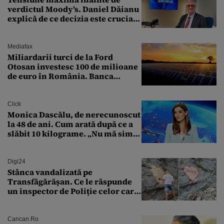
verdictul Moody’s. Daniel Dăianu
explică de ce decizia este crucială
pentru economia României
Mediafax
Miliardarii turci de la Ford
Otosan investesc 100 de milioane
de euro în România. Banca
Transilvania le acordă o
finanțare uriașă
Click
Monica Dascălu, de nerecunoscut
la 48 de ani. Cum arată după ce a
slăbit 10 kilograme. „Nu mă simt
bine în această perioadă”
Digi24
Stânca vandalizată pe
Transfăgărășan. Ce le răspunde
un inspector de Poliție celor care
întreabă: „Dar ce a făcut?”
Cancan.ro