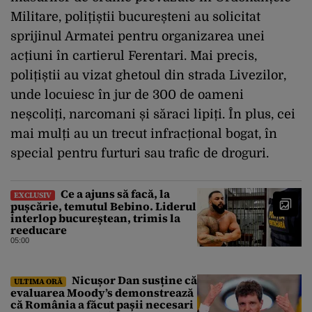
Militare, polițiștii bucureșteni au solicitat
sprijinul Armatei pentru organizarea unei
acțiuni în cartierul Ferentari. Mai precis,
polițiștii au vizat ghetoul din strada Livezilor,
unde locuiesc în jur de 300 de oameni
neșcoliți, narcomani și săraci lipiți. În plus, cei
mai mulți au un trecut infracțional bogat, în
special pentru furturi sau trafic de droguri.
Ce a ajuns să facă, la
EXCLUSIV
pușcărie, temutul Bebino. Liderul
interlop bucureștean, trimis la
reeducare
05:00
Nicușor Dan susține că
ULTIMA ORĂ
evaluarea Moody’s demonstrează
că România a făcut pașii necesari