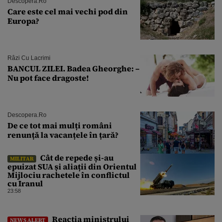
Descopera.ro
Care este cel mai vechi pod din
Europa?
Râzi Cu Lacrimi
BANCUL ZILEI. Badea Gheorghe: –
Nu pot face dragoste!
Descopera.ro
De ce tot mai mulți români
renunță la vacanțele în țară?
Cât de repede și-au
MILITAR
epuizat SUA și aliații din Orientul
Mijlociu rachetele în conflictul
cu Iranul
23:58
Reacția ministrului
NEWS ALERT