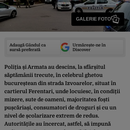
GALERIE FOTO
4
Adaugă Gândul ca
Urmărește-ne în
sursă preferată
Discover
Poliția și Armata au descins, la sfârșitul
săptămânii trecute, în celebrul ghetou
bucureștean din strada Izvoarelor, situat în
cartierul Ferentari, unde locuiesc, în condiții
mizere, sute de oameni, majoritatea foști
pușcăriași, consumatori de droguri și cu un
nivel de școlarizare extrem de redus.
Autoritățile au încercat, astfel, să impună