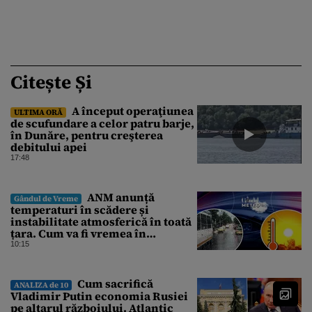
Citește Și
A început operaţiunea
ULTIMA ORĂ
de scufundare a celor patru barje,
în Dunăre, pentru creşterea
debitului apei
17:48
ANM anunță
Gândul de Vreme
temperaturi în scădere și
instabilitate atmosferică în toată
țara. Cum va fi vremea în
București și când vin vijeliile
10:15
Cum sacrifică
ANALIZA de 10
Vladimir Putin economia Rusiei
pe altarul războiului. Atlantic