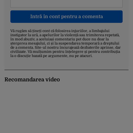
Intră în cont pentru a comenta
Vă rugăm să țineți cont că folosirea injuriilor, a limbajului
instigator la ură, a apelurilor la violență sau trimiterea repetată,
în mod abuziv, a aceluiași comentariu pot duce nu doar la
ștergerea mesajului, ci și la suspendarea temporară a dreptului
de a comenta. Site-ul nostru încurajează dezbaterile aprinse, dar
civilizate. Vă mulțumim pentru înțelegere și pentru contribuția
la o discuție bazată pe argumente, nu pe atacuri.
Recomandarea video