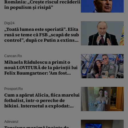
România: „Crește riscul recăderii
în populism și risipă”
Digi24
„Toată lumea este speriată”. Elita
rusă se teme că FSB „scapă de sub
control”, după ce Putin a extins
puterea serviciului
Cancan.ro
Mihaela Rădulescu a primit o
nouă LOVITURĂ de la părinții lui
Felix Baumgartner: 'Am fost
ȘTEARSĂ complet din
Prosport.ro
Cum a apărut Alicia, fiica marelui
fotbalist, într-o pereche de
bikini. Internetul a explodat:
„Zeiță superbă!”
Adevarul
Tensiune maximă înainte de