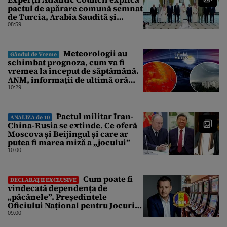
pactul de apărare comună semnat
de Turcia, Arabia Saudită și
Pakistan
08:59
Meteorologii au
Gândul de Vreme
schimbat prognoza, cum va fi
vremea la început de săptămână.
ANM, informații de ultimă oră
pentru Gândul
10:29
Pactul militar Iran-
ANALIZA de 10
China-Rusia se extinde. Ce oferă
Moscova și Beijingul și care ar
putea fi marea miză a „jocului”
10:00
Cum poate fi
DECLARAȚII EXCLUSIVE
vindecată dependența de
„păcănele”. Președintele
Oficiului Național pentru Jocuri
de Noroc propune o ordonanță de
09:00
urgență istorică și explică