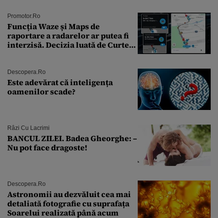
Promotor.ro
Funcția Waze și Maps de
raportare a radarelor ar putea fi
interzisă. Decizia luată de Curtea
de Justiție a UE
Descopera.ro
Este adevărat că inteligența
oamenilor scade?
Râzi Cu Lacrimi
BANCUL ZILEI. Badea Gheorghe: –
Nu pot face dragoste!
Descopera.ro
Astronomii au dezvăluit cea mai
detaliată fotografie cu suprafața
Soarelui realizată până acum