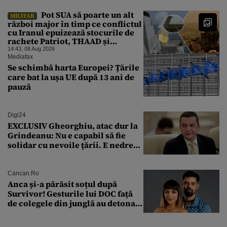
procedura de autoexcludere
unică
Pot SUA să poarte un alt
MILITAR
război major în timp ce conflictul
cu Iranul epuizează stocurile de
rachete Patriot, THAAD și
Tomahawk?
14:43, 08 Aug 2026
Mediafax
Se schimbă harta Europei? Țările
care bat la ușa UE după 13 ani de
pauză
Digi24
EXCLUSIV Gheorghiu, atac dur la
Grindeanu: Nu e capabil să fie
solidar cu nevoile țării. E nedrept
ca PSD să primească guvernarea
Cancan.ro
Anca și-a părăsit soțul după
Survivor! Gesturile lui DOC față
de colegele din junglă au detonat
relația de acasă!