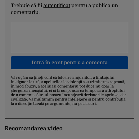
Trebuie să fii
autentificat
pentru a publica un
comentariu.
Intră în cont pentru a comenta
Vă rugăm să țineți cont că folosirea injuriilor, a limbajului
instigator la ură, a apelurilor la violență sau trimiterea repetată,
în mod abuziv, a aceluiași comentariu pot duce nu doar la
ștergerea mesajului, ci și la suspendarea temporară a dreptului
de a comenta. Site-ul nostru încurajează dezbaterile aprinse, dar
civilizate. Vă mulțumim pentru înțelegere și pentru contribuția
la o discuție bazată pe argumente, nu pe atacuri.
Recomandarea video