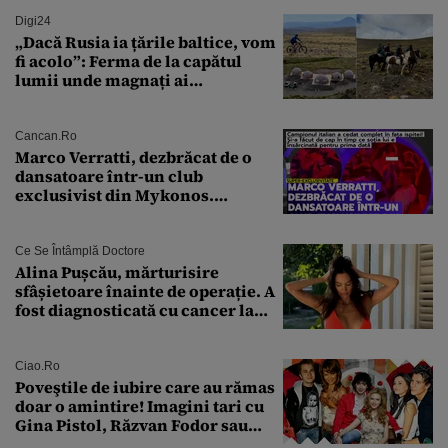
Digi24
„Dacă Rusia ia țările baltice, vom
fi acolo”: Ferma de la capătul
lumii unde magnați ai
tehnologiei vor să
supraviețuiască apocalipsei
Cancan.ro
Marco Verratti, dezbrăcat de o
dansatoare într-un club
exclusivist din Mykonos.
Campionul italian a cedat
complet în fața ispitei!
Ce Se Întâmplă Doctore
Alina Pușcău, mărturisire
sfâșietoare înainte de operație. A
fost diagnosticată cu cancer la
sân în metastază: „Este singurul
tratament care o să mă ajute să
îmi salvez viața”
Ciao.ro
Poveştile de iubire care au rămas
doar o amintire! Imagini tari cu
Gina Pistol, Răzvan Fodor sau
Andra Măruţă şi foştii parteneri