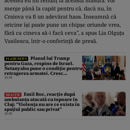
acestea eu nu renunț la această măsură. Voi
merge până la capăt pentru că, dacă nu, în
Craiova va fi un adevărat haos. Înseamnă că
oricine își poate pune un chipșc oriunde vrea,
fără ca cineva să-i facă ceva”, a spus Lia Olguța
Vasilescu, într-o conferință de presă.
Planul lui Trump
FLASH NEWS
pentru Gaza, respins de Israel.
Netanyahu pune o condiție pentru
retragerea armatei. Cresc
tensiunile în Orientul Mijlociu
10:49
Emil Boc, reacție după
REACȚIE
ambulanța atacată cu topoare în
Cluj: ”Violenţa nu are ce exista în
spaţiul public sau privat”
10:45