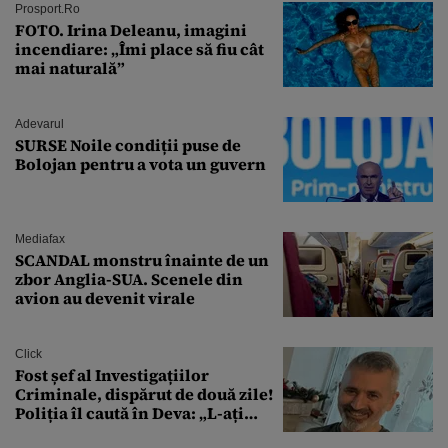
Prosport.ro
FOTO. Irina Deleanu, imagini
incendiare: „Îmi place să fiu cât
mai naturală”
Adevarul
SURSE Noile condiții puse de
Bolojan pentru a vota un guvern
Mediafax
SCANDAL monstru înainte de un
zbor Anglia-SUA. Scenele din
avion au devenit virale
Click
Fost șef al Investigațiilor
Criminale, dispărut de două zile!
Poliția îl caută în Deva: „L-ați
văzut?”