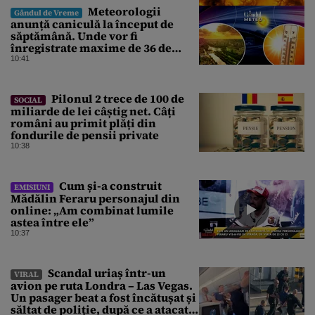
Meteorologii
Gândul de Vreme
anunță caniculă la început de
săptămână. Unde vor fi
înregistrate maxime de 36 de
grade. ANM, informații de ultimă
10:41
oră pentru Gândul
Pilonul 2 trece de 100 de
SOCIAL
miliarde de lei câștig net. Câți
români au primit plăți din
fondurile de pensii private
10:38
Cum și-a construit
EMISIUNI
Mădălin Feraru personajul din
online: „Am combinat lumile
astea între ele”
10:37
Scandal uriaș într-un
VIRAL
avion pe ruta Londra – Las Vegas.
Un pasager beat a fost încătușat și
săltat de poliție, după ce a atacat o