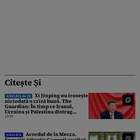
Citește Și
Xi Jinping nu irosește
ANALIZA de 10
niciodată o criză bună. The
Guardian: În timp ce Iranul,
Ucraina și Palestina distrag
atenția lumii, el strânge șurubul”
10:00
Acordul de la Mecca.
ANALIZĂ
Experții Atlantic Council explică