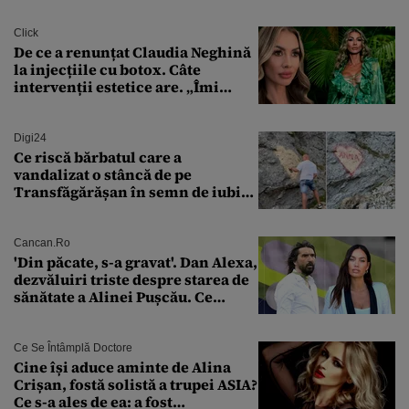
Click
De ce a renunțat Claudia Neghină
la injecțiile cu botox. Câte
intervenții estetice are. „Îmi
îngheață fața”
Digi24
Ce riscă bărbatul care a
vandalizat o stâncă de pe
Transfăgărășan în semn de iubire
față de „Anna”
Cancan.ro
'Din păcate, s-a gravat'. Dan Alexa,
dezvăluiri triste despre starea de
sănătate a Alinei Pușcău. Ce
discuție au avut cu două zile în
urmă
Ce Se Întâmplă Doctore
Cine își aduce aminte de Alina
Crișan, fostă solistă a trupei ASIA?
Ce s-a ales de ea: a fost