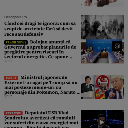
Descopera.ro
Când cei dragi te ignoră: cum să
scapi de anxietate fără să devii
rece sau defensiv
Bolojan anunță că
FLASH NEWS
Guvernul a aprobat planurile de
pregătire pentru riscuri în
sectorul energetic. Ce spune
premierul despre consumul
17:51
populației
Ministrul japonez de
INEDIT
Externe l-a rugat pe Trump să nu
mai posteze meme-uri cu
personaje din Pokemon, Naruto și
Mario pe platformele social-
17:37
media
Deputatul USR Vlad
EXCLUSIV
Șendroiu a avertizat că românii
vor suferi din cauza energiei mai
scumpe. „Băieții deștepți vor