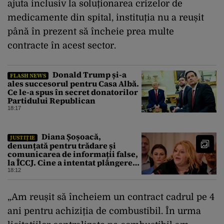
ajuta inclusiv la soluționarea crizelor de
medicamente din spital, instituția nu a reușit
până în prezent să încheie prea multe
contracte în acest sector.
Donald Trump și-a
FLASH NEWS
ales succesorul pentru Casa Albă.
Ce le-a spus în secret donatorilor
Partidului Republican
18:17
Diana Șoșoacă,
JUSTIȚIE
denunțată pentru trădare și
comunicarea de informații false,
la ÎCCJ. Cine a intentat plângerea
penală
18:12
„Am reușit să încheiem un contract cadrul pe 4
ani pentru achiziția de combustibil. În urma