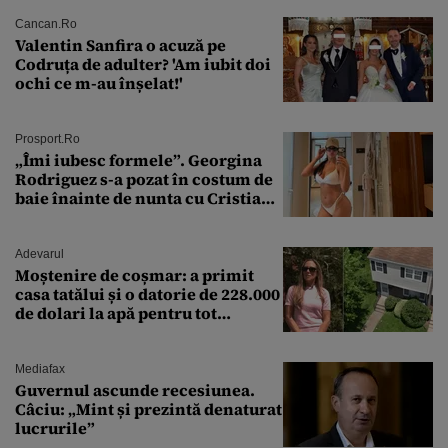
Cancan.ro
Valentin Sanfira o acuză pe
Codruța de adulter? 'Am iubit doi
ochi ce m-au înșelat!'
Prosport.ro
„Îmi iubesc formele”. Georgina
Rodriguez s-a pozat în costum de
baie înainte de nunta cu Cristiano
Ronaldo
Adevarul
Moștenire de coșmar: a primit
casa tatălui și o datorie de 228.000
de dolari la apă pentru tot
cartierul
Mediafax
Guvernul ascunde recesiunea.
Câciu: „Mint și prezintă denaturat
lucrurile”