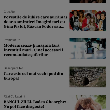
condamnată la închisoare cu
suspendare. Ce acuzații i se aduc
Ciao.ro
Poveştile de iubire care au rămas
doar o amintire! Imagini tari cu
Gina Pistol, Răzvan Fodor sau
Andra Măruţă şi foştii parteneri
Promotor.ro
Modernizează-ți mașina fără
investiții mari. Cinci accesorii
recomandate șoferilor
Descopera.ro
Care este cel mai vechi pod din
Europa?
Râzi Cu Lacrimi
BANCUL ZILEI. Badea Gheorghe: –
Nu pot face dragoste!