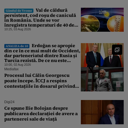
de faptul că asupra Europei s-a
abătut o cupolă de foc”
Val de căldură
Gândul de Vreme
persistent, cod roșu de caniculă
în România. Unde se vor
înregistra temperaturi de 40 de
grade, potrivit ANM
10:25, 03 Aug 2026
Erdoğan se apropie
ANALIZA de 10
din ce în ce mai mult de Occident,
dar parteneriatul dintre Rusia și
Turcia rezistă. De ce nu este
Moscova îngrijorată de
10:00, 02 Aug 2026
orientarea spre vest a Ankarei
Mediafax
Procesul lui Călin Georgescu
poate începe. ÎCCJ a respins
contestațiile în dosarul privind
lovitura de stat
Digi24
Ce spune Ilie Bolojan despre
publicarea declarației de avere a
partenerei sale de viață