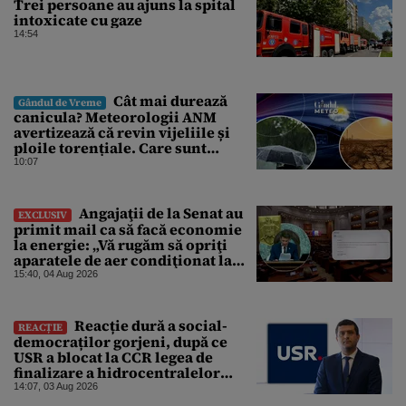
Trei persoane au ajuns la spital
intoxicate cu gaze
14:54
Cât mai durează
Gândul de Vreme
canicula? Meteorologii ANM
avertizează că revin vijeliile și
ploile torențiale. Care sunt
zonele vizate, începând chiar de
10:07
azi
Angajaţii de la Senat au
EXCLUSIV
primit mail ca să facă economie
la energie: „Vă rugăm să opriţi
aparatele de aer condiţionat la
sfârşitul programului”
15:40, 04 Aug 2026
Reacție dură a social-
REACȚIE
democraților gorjeni, după ce
USR a blocat la CCR legea de
finalizare a hidrocentralelor
abandonate. „Nu ne-ar surprinde
14:07, 03 Aug 2026
dacă Miruță și USR ar acuza PSD și