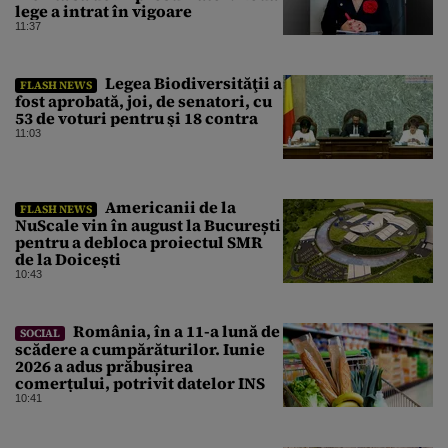
lege a intrat în vigoare
11:37
Legea Biodiversităţii a
FLASH NEWS
fost aprobată, joi, de senatori, cu
53 de voturi pentru şi 18 contra
11:03
Americanii de la
FLASH NEWS
NuScale vin în august la București
pentru a debloca proiectul SMR
de la Doicești
10:43
România, în a 11-a lună de
SOCIAL
scădere a cumpărăturilor. Iunie
2026 a adus prăbușirea
comerțului, potrivit datelor INS
10:41