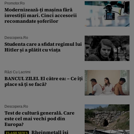
Promotor.ro
Modernizează-ți mașina fără
investiții mari. Cinci accesorii
recomandate șoferilor
Descopera.ro
Studenta care a sfidat regimul lui
Hitler și a plătit cu viața
Râzi Cu Lacrimi
BANCUL ZILEI. El către ea: – Ce îți
place să ți se facă?
Descopera.ro
Test de cultură generală. Care
este cel mai vechi pod din
Europa?
Rheinmetall își
FLASH NEWS