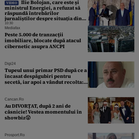
Ilie Bolojan, care este și
VIDEO
ministrul Energiei, a refuzat să
răspundă întrebărilor
jurnaliștilor despre situația din
energie. România traversează în
10:30
acest moment cea mai gravă criză
Mediafax
energetică de după Revoluție
Peste 5.000 de tranzacții
imobiliare, blocate după atacul
cibernetic asupra ANCPI
Digi24
Tupeul unui primar PSD după ce a
încasat despăgubiri pentru
secetă, iar apoi a vândut recolta:
„Dar am plătit impozit pentru
banii ăia”
Cancan.ro
Au DIVORȚAT, după 2 ani de
căsnicie! Vestea momentului în
showbiz😮
Prosport.ro