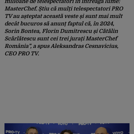
milioane de telespectatori în întreaga lume:
MasterChef. Știu că mulți telespectatori PRO
TV au așteptat această veste și sunt mai mult
decât bucuros să anunț faptul că, în 2024,
Sorin Bontea, Florin Dumitrescu și Cătălin
Scărlătescu sunt cei trei jurați MasterChef
România”
, a spus
Aleksandras Cesnavicius,
CEO PRO TV.