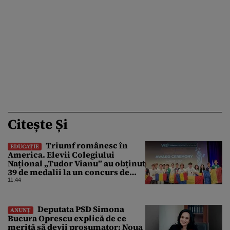
Citește Și
Triumf românesc în
EDUCAȚIE
America. Elevii Colegiului
Național „Tudor Vianu” au obținut
39 de medalii la un concurs de
științe
11:44
Deputata PSD Simona
ANUNȚ
Bucura Oprescu explică de ce
merită să devii prosumator: Noua