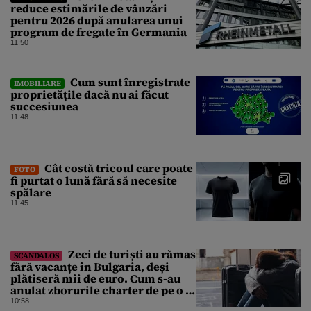
reduce estimările de vânzări
pentru 2026 după anularea unui
program de fregate în Germania
11:50
Cum sunt înregistrate
IMOBILIARE
proprietățile dacă nu ai făcut
succesiunea
11:48
Cât costă tricoul care poate
FOTO
fi purtat o lună fără să necesite
spălare
11:45
Zeci de turiști au rămas
SCANDALOS
fără vacanțe în Bulgaria, deși
plătiseră mii de euro. Cum s-au
anulat zborurile charter de pe o zi
pe alta
10:58