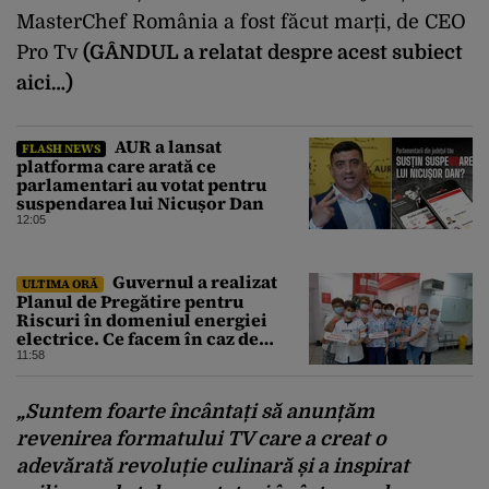
MasterChef România a fost făcut marți, de CEO
Pro Tv
(GÂNDUL a relatat despre acest subiect
aici…)
AUR a lansat
FLASH NEWS
platforma care arată ce
parlamentari au votat pentru
suspendarea lui Nicușor Dan
12:05
Guvernul a realizat
ULTIMA ORĂ
Planul de Pregătire pentru
Riscuri în domeniul energiei
electrice. Ce facem în caz de
pandemie, cutremur şi chiar
11:58
conflict armat
„Suntem foarte încântați să anunțăm
revenirea formatului TV care a creat o
adevărată revoluție culinară și a inspirat