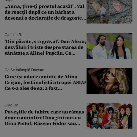
„Anna, ţine-ţi prostul acasă!”. Val
de reacții după ce un bărbat a
desenat o declarație de dragoste
pe o stâncă de pe Transfăgărășan
Cancan.ro
'Din păcate, s-a gravat'. Dan Alexa,
dezvăluiri triste despre starea de
sănătate a Alinei Pușcău. Ce
discuție au avut cu două zile în
urmă
Ce Se Întâmplă Doctore
Cine își aduce aminte de Alina
Crișan, fostă solistă a trupei ASIA?
Ce s-a ales de ea: a fost
condamnată la închisoare cu
suspendare. Ce acuzații i se aduc
Ciao.ro
Poveştile de iubire care au rămas
doar o amintire! Imagini tari cu
Gina Pistol, Răzvan Fodor sau
Andra Măruţă şi foştii parteneri