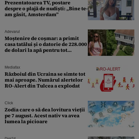
Prezentatoarea TV, postare
despre o plajă de nudiști: „Bine te-
am găsit, Amsterdam”
Adevarul
Moștenire de coșmar: a primit
casa tatălui și o datorie de 228.000
de dolari la apă pentru tot
cartierul
Mediafax
Războiul din Ucraina se simte tot
mai aproape. Numărul alertelor
RO-Alert din Tulcea a explodat
Click
Zodia care o să dea lovitura vieții
pe 7 august. Acest nativ va avea
lumea la picioare
Digi24