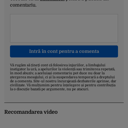
comentariu.
Intră în cont pentru a comenta
Vă rugăm să țineți cont că folosirea injuriilor, a limbajului
instigator la ură, a apelurilor la violență sau trimiterea repetată,
în mod abuziv, a aceluiași comentariu pot duce nu doar la
ștergerea mesajului, ci și la suspendarea temporară a dreptului
de a comenta. Site-ul nostru încurajează dezbaterile aprinse, dar
civilizate. Vă mulțumim pentru înțelegere și pentru contribuția
la o discuție bazată pe argumente, nu pe atacuri.
Recomandarea video