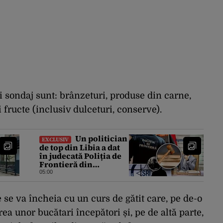
i sondaj sunt: brânzeturi, produse din carne,
i fructe (inclusiv dulceturi, conserve).
Un politician
EXCLUSIV
de top din Libia a dat
în judecată Poliția de
Frontieră din
România după ce SRI
05:00
l-a declarat, oficial,
terorist ISIS
 se va încheia cu un curs de gătit care, pe de-o
a unor bucătari începători și, pe de altă parte,