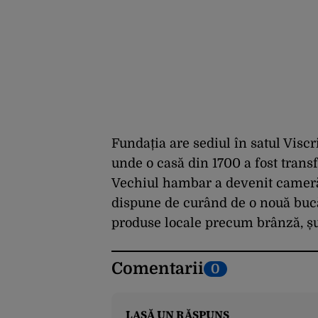
Fundația are sediul în satul Viscr
unde o casă din 1700 a fost trans
Vechiul hambar a devenit cameră 
dispune de curând de o nouă bucăt
produse locale precum brânză, șu
Comentarii
0
LASĂ UN RĂSPUNS