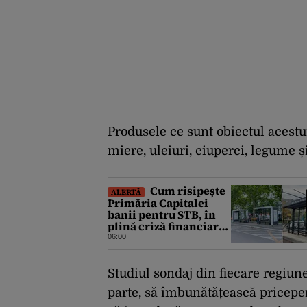
Produsele ce sunt obiectul acestu
miere, uleiuri, ciuperci, legume ș
Cum risipește
ALERTĂ
Primăria Capitalei
banii pentru STB, în
plină criză financiară
a societății de
06:00
transport
Studiul sondaj din fiecare regiune
parte, să îmbunătățească pricepere