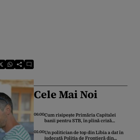
Cele Mai Noi
06:00
Cum risipește Primăria Capitalei
banii pentru STB, în plină criză
financiară a societății de transport
05:00
Un politician de top din Libia a dat în
judecată Poliția de Frontieră din