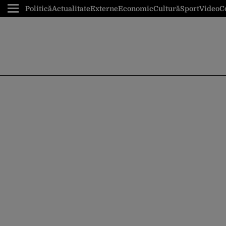
Politică
Actualitate
Externe
Economic
Cultură
Sport
Video
C