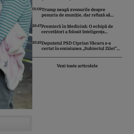
România după ce SRI l-a declarat,
oficial, terorist ISIS
01:02
Trump neagă zvonurile despre
penuria de muniție, dar refuză să
trimită rachete Ucrainei: „Avem și noi
nevoie de rachete”
23:47
Premieră în Medicină: O echipă de
cercetători a folosit Inteligența
Artificială pentru a crea primele
virusuri sintetice la tratarea de E.coli
23:23
Deputatul PSD Ciprian Văcaru s-a
certat în emisiunea „Subiectul Zilei”
cu deputatul USR Cezar Drăgoescu,
deficitul fiind motivul scandalului
Vezi toate articolele