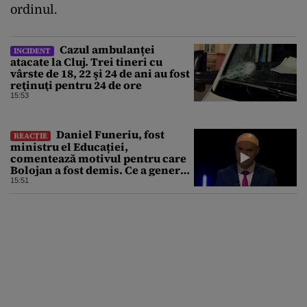
ordinul.
Cazul ambulanței
INCIDENT
atacate la Cluj. Trei tineri cu
vârste de 18, 22 şi 24 de ani au fost
reţinuţi pentru 24 de ore
15:53
Daniel Funeriu, fost
REACȚIE
ministru el Educației,
comentează motivul pentru care
Bolojan a fost demis. Ce a generat
eșecul guvernării
15:51