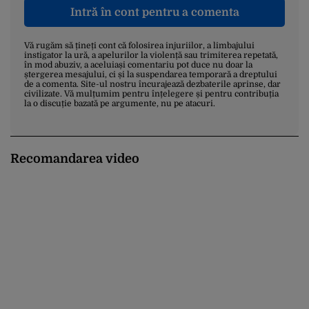
Intră în cont pentru a comenta
Vă rugăm să țineți cont că folosirea injuriilor, a limbajului
instigator la ură, a apelurilor la violență sau trimiterea repetată,
în mod abuziv, a aceluiași comentariu pot duce nu doar la
ștergerea mesajului, ci și la suspendarea temporară a dreptului
de a comenta. Site-ul nostru încurajează dezbaterile aprinse, dar
civilizate. Vă mulțumim pentru înțelegere și pentru contribuția
la o discuție bazată pe argumente, nu pe atacuri.
Recomandarea video