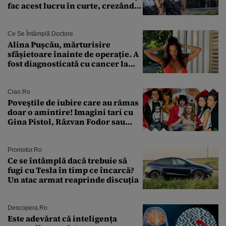
fac acest lucru în curte, crezând
că nu îi vede nimeni
Ce Se Întâmplă Doctore
Alina Pușcău, mărturisire
sfâșietoare înainte de operație. A
fost diagnosticată cu cancer la
sân în metastază: „Este singurul
tratament care o să mă ajute să
îmi salvez viața”
Ciao.ro
Poveştile de iubire care au rămas
doar o amintire! Imagini tari cu
Gina Pistol, Răzvan Fodor sau
Andra Măruţă şi foştii parteneri
Promotor.ro
Ce se întâmplă dacă trebuie să
fugi cu Tesla în timp ce încarcă?
Un atac armat reaprinde discuția
Descopera.ro
Este adevărat că inteligența