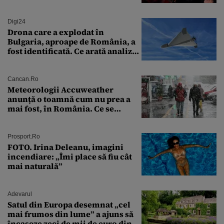
soluție”
Digi24
Drona care a explodat în
Bulgaria, aproape de România, a
fost identificată. Ce arată analiza
preliminară a epavei
Cancan.ro
Meteorologii Accuweather
anunță o toamnă cum nu prea a
mai fost, în România. Ce se
întâmplă în septembrie,
octombrie și noiembrie 2026, în
București. Pe ce dată ninge
Prosport.ro
FOTO. Irina Deleanu, imagini
incendiare: „Îmi place să fiu cât
mai naturală”
Adevarul
Satul din Europa desemnat „cel
mai frumos din lume” a ajuns să
încaseze zeci de mii de euro din