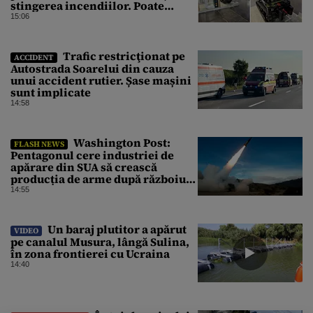
stingerea incendiilor. Poate
transporta încărcături de până la
15:06
850 kg
Trafic restricţionat pe
ACCIDENT
Autostrada Soarelui din cauza
unui accident rutier. Șase mașini
sunt implicate
14:58
Washington Post:
FLASH NEWS
Pentagonul cere industriei de
apărare din SUA să crească
producția de arme după războiul
cu Iranul
14:55
Un baraj plutitor a apărut
VIDEO
pe canalul Musura, lângă Sulina,
în zona frontierei cu Ucraina
14:40