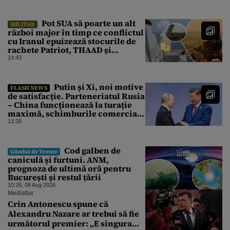
urgență istorică și explică
procedura de autoexcludere
unică
Pot SUA să poarte un alt
MILITAR
război major în timp ce conflictul
cu Iranul epuizează stocurile de
rachete Patriot, THAAD și
Tomahawk?
14:43
Putin și Xi, noi motive
FLASH NEWS
de satisfacție. Parteneriatul Rusia
– China funcționează la turație
maximă, schimburile comerciale
ating niveluri record
13:28
Cod galben de
Gândul de Vreme
caniculă și furtuni. ANM,
prognoza de ultimă oră pentru
București și restul țării
10:26, 08 Aug 2026
Mediafax
Crin Antonescu spune că
Alexandru Nazare ar trebui să fie
următorul premier: „E singura