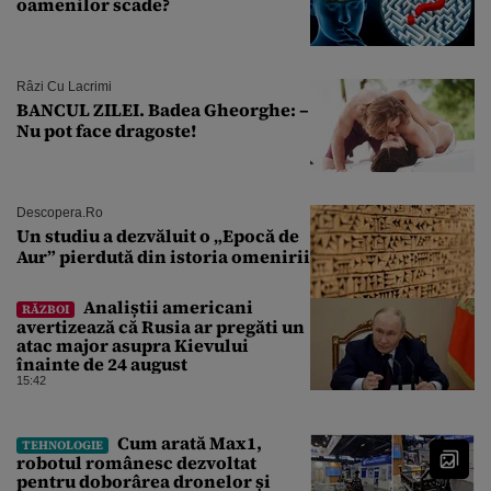
oamenilor scade?
Râzi Cu Lacrimi
BANCUL ZILEI. Badea Gheorghe: –
Nu pot face dragoste!
Descopera.ro
Un studiu a dezvăluit o „Epocă de
Aur” pierdută din istoria omenirii
Analiștii americani
RĂZBOI
avertizează că Rusia ar pregăti un
atac major asupra Kievului
înainte de 24 august
15:42
Cum arată Max1,
TEHNOLOGIE
robotul românesc dezvoltat
pentru doborârea dronelor și