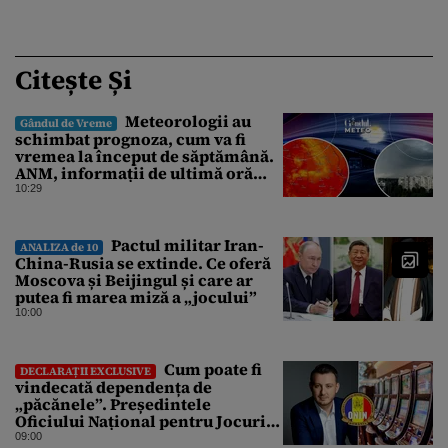
Citește Și
Meteorologii au
Gândul de Vreme
schimbat prognoza, cum va fi
vremea la început de săptămână.
ANM, informații de ultimă oră
pentru Gândul
10:29
Pactul militar Iran-
ANALIZA de 10
China-Rusia se extinde. Ce oferă
Moscova și Beijingul și care ar
putea fi marea miză a „jocului”
10:00
Cum poate fi
DECLARAȚII EXCLUSIVE
vindecată dependența de
„păcănele”. Președintele
Oficiului Național pentru Jocuri
de Noroc propune o ordonanță de
09:00