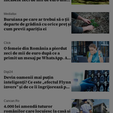
amenzi pentru parcare. De ce s-au
săturat localnicii de turiști
Mediafax
Buruiana pe care ar trebui să o ții
departe de grădină cu orice preț și
cum previi apariția ei
Click
O femeie din România a pierdut
zeci de mii de euro după ce a
primit un mesaj pe WhatsApp. A
crezut că va moșteni 175.000 de
euro din Franța
Digi24
Devin oamenii mai puțin
inteligenți? Ce este „efectul Flynn
invers” și de ce îi îngrijorează pe
cercetători
Cancan.ro
4.000 lei amendă tuturor
românilor care locuiesc la casă și