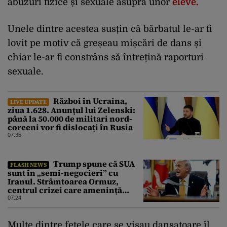
abuzuri fizice și sexuale asupra unor
eleve.
Unele dintre acestea susțin că bărbatul le-ar fi
lovit pe motiv că greșeau mișcări de dans și
chiar le-ar fi constrâns să întrețină raporturi
sexuale.
Război în Ucraina,
LIVE UPDATE
ziua 1.628. Anunțul lui Zelenski:
până la 50.000 de militari nord-
coreeni vor fi dislocați în Rusia
07:35
Trump spune că SUA
FLASH NEWS
sunt în „semi-negocieri” cu
Iranul. Strâmtoarea Ormuz,
centrul crizei care amenință
piața mondială a petrolului
07:24
Multe dintre fetele care se visau dansatoare îl