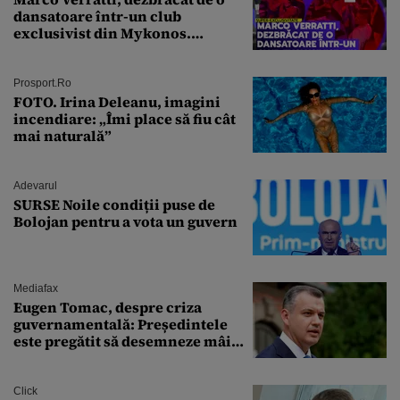
dansatoare într-un club
exclusivist din Mykonos.
Campionul italian a cedat
complet în fața ispitei!
Prosport.ro
FOTO. Irina Deleanu, imagini
incendiare: „Îmi place să fiu cât
mai naturală”
Adevarul
SURSE Noile condiții puse de
Bolojan pentru a vota un guvern
Mediafax
Eugen Tomac, despre criza
guvernamentală: Președintele
este pregătit să desemneze mâine
un candidat
Click