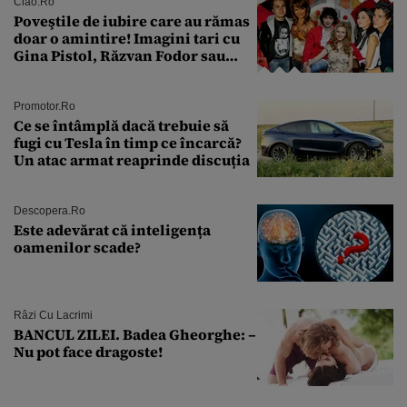
îmi salvez viața”
Ciao.ro
Poveştile de iubire care au rămas
doar o amintire! Imagini tari cu
Gina Pistol, Răzvan Fodor sau
Andra Măruţă şi foştii parteneri
Promotor.ro
Ce se întâmplă dacă trebuie să
fugi cu Tesla în timp ce încarcă?
Un atac armat reaprinde discuția
Descopera.ro
Este adevărat că inteligența
oamenilor scade?
Râzi Cu Lacrimi
BANCUL ZILEI. Badea Gheorghe: –
Nu pot face dragoste!