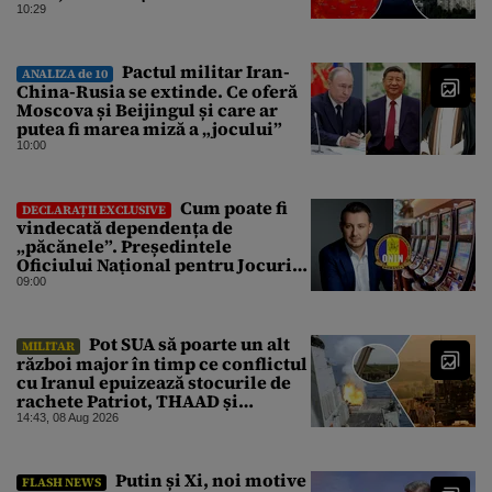
pentru Gândul
10:29
Pactul militar Iran-
ANALIZA de 10
China-Rusia se extinde. Ce oferă
Moscova și Beijingul și care ar
putea fi marea miză a „jocului”
10:00
Cum poate fi
DECLARAȚII EXCLUSIVE
vindecată dependența de
„păcănele”. Președintele
Oficiului Național pentru Jocuri
de Noroc propune o ordonanță de
09:00
urgență istorică și explică
procedura de autoexcludere
unică
Pot SUA să poarte un alt
MILITAR
război major în timp ce conflictul
cu Iranul epuizează stocurile de
rachete Patriot, THAAD și
Tomahawk?
14:43, 08 Aug 2026
Putin și Xi, noi motive
FLASH NEWS