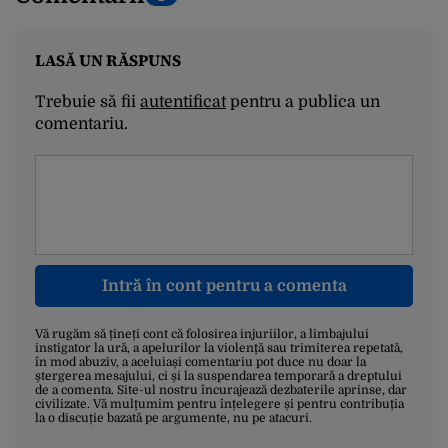
LASĂ UN RĂSPUNS
Trebuie să fii
autentificat
pentru a publica un
comentariu.
Intră în cont pentru a comenta
Vă rugăm să țineți cont că folosirea injuriilor, a limbajului
instigator la ură, a apelurilor la violență sau trimiterea repetată,
în mod abuziv, a aceluiași comentariu pot duce nu doar la
ștergerea mesajului, ci și la suspendarea temporară a dreptului
de a comenta. Site-ul nostru încurajează dezbaterile aprinse, dar
civilizate. Vă mulțumim pentru înțelegere și pentru contribuția
la o discuție bazată pe argumente, nu pe atacuri.