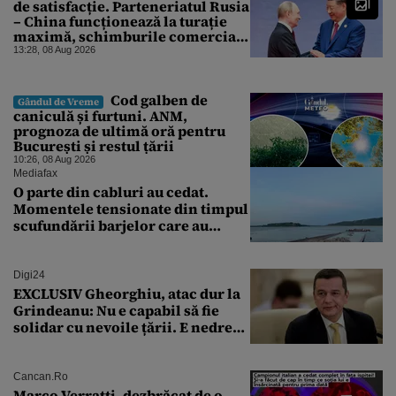
de satisfacție. Parteneriatul Rusia
– China funcționează la turație
maximă, schimburile comerciale
ating niveluri record
13:28, 08 Aug 2026
Cod galben de
Gândul de Vreme
caniculă și furtuni. ANM,
prognoza de ultimă oră pentru
București și restul țării
10:26, 08 Aug 2026
Mediafax
O parte din cabluri au cedat.
Momentele tensionate din timpul
scufundării barjelor care au
salvat Reactorul 2 de la
Cernavodă
Digi24
EXCLUSIV Gheorghiu, atac dur la
Grindeanu: Nu e capabil să fie
solidar cu nevoile țării. E nedrept
ca PSD să primească guvernarea
Cancan.ro
Marco Verratti, dezbrăcat de o