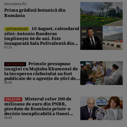
Descopera.ro
Prima grădină botanică din
România
10 August, calendarul
ACTUALITATE
zilei: Antonio Banderas
împlinește 66 de ani. Este
inaugurată Sala Polivalentă din
București
07:15
Primele presupuse
DEZVĂLUIRI
imagini cu Mojtaba Khamenei de
la începerea războiului au fost
publicate de o agenție de știri de
stat din Iran
06:00
Misterul celor 200 de
EXCLUSIV
milioane de euro din PNRR,
pierdute de România printr-o
decizie inexplicabilă a Oanei
Gheorghiu. Ultima hotărâre de
05:00
guvern ar încerca să repare