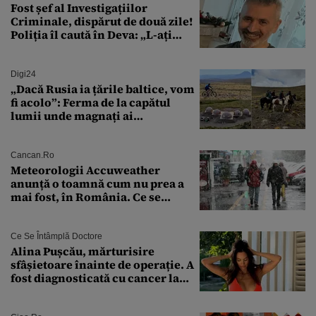
Fost șef al Investigațiilor
Criminale, dispărut de două zile!
Poliția îl caută în Deva: „L-ați
văzut?”
Digi24
„Dacă Rusia ia țările baltice, vom
fi acolo”: Ferma de la capătul
lumii unde magnați ai
tehnologiei vor să
supraviețuiască apocalipsei
Cancan.ro
Meteorologii Accuweather
anunță o toamnă cum nu prea a
mai fost, în România. Ce se
întâmplă în septembrie,
octombrie și noiembrie 2026, în
București. Pe ce dată ninge
Ce Se Întâmplă Doctore
Alina Pușcău, mărturisire
sfâșietoare înainte de operație. A
fost diagnosticată cu cancer la
sân în metastază: „Este singurul
tratament care o să mă ajute să