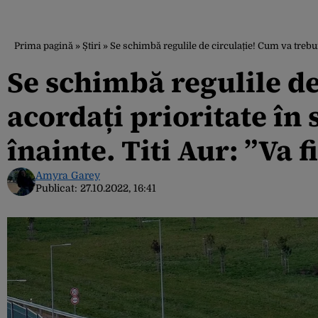
Prima pagină
»
Știri
»
Se schimbă regulile de circulație! Cum va trebui 
Se schimbă regulile de
acordați prioritate în
înainte. Titi Aur: ”Va f
Amyra Garey
Publicat:
27.10.2022, 16:41