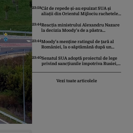
făcut pașii necesari pentru a menține
încrederea investitorilor: „Totuși,
23:58
Cât de repede și-au epuizat SUA și
perspectiva rămâne rezervată”
aliații din Orientul Mijlociu rachetele
în conflictul cu Iranul
23:44
Reacția ministrului Alexandru Nazare
la decizia Moody’s de a păstra
România recomandată investitorilor:
„Este un răgaz, dar în niciun caz un
23:44
Moody’s menține ratingul de țară al
motiv de relaxare”
României, la o săptămână după un
raport similar al agenției Fitch. Lipsa
unui guvern cu puteri depline,
23:40
Senatul SUA adoptă proiectul de lege
principala vulnerabilitate din raport
privind sancțiunile împotriva Rusiei,
promovat de omul lui Trump
Vezi toate articolele