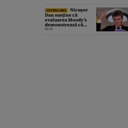
Nicușor
ULTIMA ORĂ
Dan susține că
evaluarea Moody’s
demonstrează că
România a făcut pașii
00:18
necesari pentru a
menține încrederea
investitorilor: „Totuși,
perspectiva rămâne
rezervată”