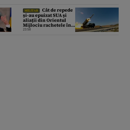
Cât de repede
MILITAR
și-au epuizat SUA și
aliații din Orientul
Mijlociu rachetele în
conflictul cu Iranul
23:58