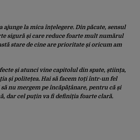
 va ajunge la mica înțelegere. Din păcate, sensul
arte sigură și care reduce foarte mult numărul
stă stare de cine are prioritate și oricum am
cte și atunci vine capitolul din spate, știința,
a și politețea. Hai să facem toți într-un fel
și să nu mergem pe încăpățânare, pentru că și
 dar cel puțin va fi definiția foarte clară.