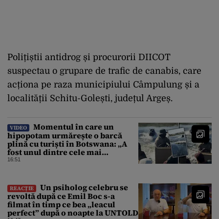
Polițiștii antidrog și procurorii DIICOT
suspectau o grupare de trafic de canabis, care
acționa pe raza municipiului Câmpulung și a
localității Schitu-Golești, județul Argeș.
Momentul în care un
VIDEO
hipopotam urmărește o barcă
plină cu turiști în Botswana: „A
fost unul dintre cele mai
înfricoșătoare momente”
16:51
Un psiholog celebru se
REACȚIE
revoltă după ce Emil Boc s-a
filmat în timp ce bea „leacul
perfect” după o noapte la UNTOLD