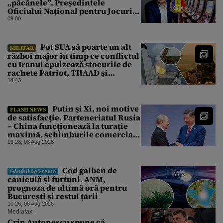
„păcănele”. Președintele
Oficiului Național pentru Jocuri
de Noroc propune o ordonanță de
09:00
urgență istorică și explică
procedura de autoexcludere
unică
Pot SUA să poarte un alt
MILITAR
război major în timp ce conflictul
cu Iranul epuizează stocurile de
rachete Patriot, THAAD și
Tomahawk?
14:43
Putin și Xi, noi motive
FLASH NEWS
de satisfacție. Parteneriatul Rusia
– China funcționează la turație
maximă, schimburile comerciale
ating niveluri record
13:28, 08 Aug 2026
Cod galben de
Gândul de Vreme
caniculă și furtuni. ANM,
prognoza de ultimă oră pentru
București și restul țării
10:26, 08 Aug 2026
Mediafax
Crin Antonescu spune că