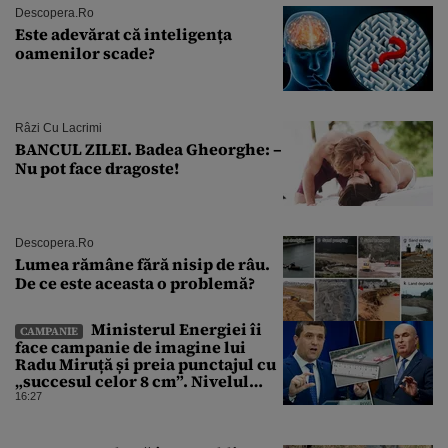
Descopera.ro
Este adevărat că inteligența
oamenilor scade?
Râzi Cu Lacrimi
BANCUL ZILEI. Badea Gheorghe: –
Nu pot face dragoste!
Descopera.ro
Lumea rămâne fără nisip de râu.
De ce este aceasta o problemă?
Ministerul Energiei îi
CAMPANIE
face campanie de imagine lui
Radu Miruță și preia punctajul cu
„succesul celor 8 cm”. Nivelul
Dunării a crescut cu 4 cm
16:27