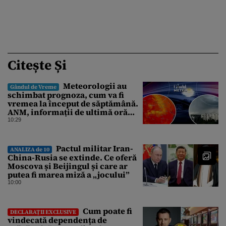
Citește Și
Meteorologii au
Gândul de Vreme
schimbat prognoza, cum va fi
vremea la început de săptămână.
ANM, informații de ultimă oră
pentru Gândul
10:29
Pactul militar Iran-
ANALIZA de 10
China-Rusia se extinde. Ce oferă
Moscova și Beijingul și care ar
putea fi marea miză a „jocului”
10:00
Cum poate fi
DECLARAȚII EXCLUSIVE
vindecată dependența de