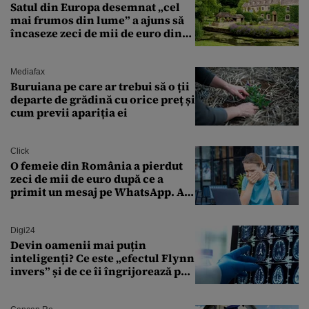
Satul din Europa desemnat „cel
mai frumos din lume” a ajuns să
încaseze zeci de mii de euro din
amenzi pentru parcare. De ce s-au
săturat localnicii de turiști
Mediafax
Buruiana pe care ar trebui să o ții
departe de grădină cu orice preț și
cum previi apariția ei
Click
O femeie din România a pierdut
zeci de mii de euro după ce a
primit un mesaj pe WhatsApp. A
crezut că va moșteni 175.000 de
euro din Franța
Digi24
Devin oamenii mai puțin
inteligenți? Ce este „efectul Flynn
invers” și de ce îi îngrijorează pe
cercetători