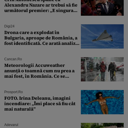
Alexandru Nazare ar trebui să fie
următorul premier: „E singura
soluție”
Digi24
Drona care a explodat în
Bulgaria, aproape de România, a
fost identificată. Ce arată analiza
preliminară a epavei
Cancan.ro
Meteorologii Accuweather
anunță o toamnă cum nu prea a
mai fost, în România. Ce se
întâmplă în septembrie,
octombrie și noiembrie 2026, în
București. Pe ce dată ninge
Prosport.ro
FOTO. Irina Deleanu, imagini
incendiare: „Îmi place să fiu cât
mai naturală”
Adevarul