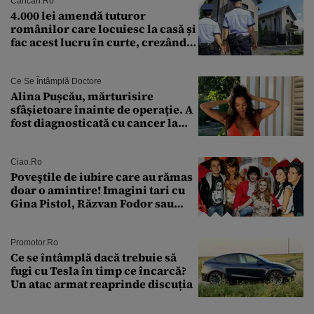
Cancan.ro
4.000 lei amendă tuturor
românilor care locuiesc la casă și
fac acest lucru în curte, crezând
că nu îi vede nimeni
Ce Se Întâmplă Doctore
Alina Pușcău, mărturisire
sfâșietoare înainte de operație. A
fost diagnosticată cu cancer la
sân în metastază: „Este singurul
tratament care o să mă ajute să
îmi salvez viața”
Ciao.ro
Poveştile de iubire care au rămas
doar o amintire! Imagini tari cu
Gina Pistol, Răzvan Fodor sau
Andra Măruţă şi foştii parteneri
Promotor.ro
Ce se întâmplă dacă trebuie să
fugi cu Tesla în timp ce încarcă?
Un atac armat reaprinde discuția