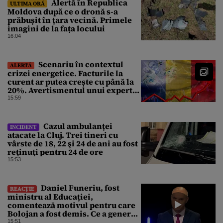
Alertă în Republica
ULTIMA ORĂ
Moldova după ce o dronă s-a
prăbușit în țara vecină. Primele
imagini de la fața locului
16:04
Scenariu în contextul
ALERTĂ
crizei energetice. Facturile la
curent ar putea crește cu până la
20%. Avertismentul unui expert
în energie
15:59
Cazul ambulanței
INCIDENT
atacate la Cluj. Trei tineri cu
vârste de 18, 22 şi 24 de ani au fost
reţinuţi pentru 24 de ore
15:53
Daniel Funeriu, fost
REACȚIE
ministru al Educației,
comentează motivul pentru care
Bolojan a fost demis. Ce a generat
eșecul guvernării
15:51