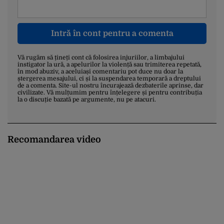
Intră în cont pentru a comenta
Vă rugăm să țineți cont că folosirea injuriilor, a limbajului
instigator la ură, a apelurilor la violență sau trimiterea repetată,
în mod abuziv, a aceluiași comentariu pot duce nu doar la
ștergerea mesajului, ci și la suspendarea temporară a dreptului
de a comenta. Site-ul nostru încurajează dezbaterile aprinse, dar
civilizate. Vă mulțumim pentru înțelegere și pentru contribuția
la o discuție bazată pe argumente, nu pe atacuri.
Recomandarea video