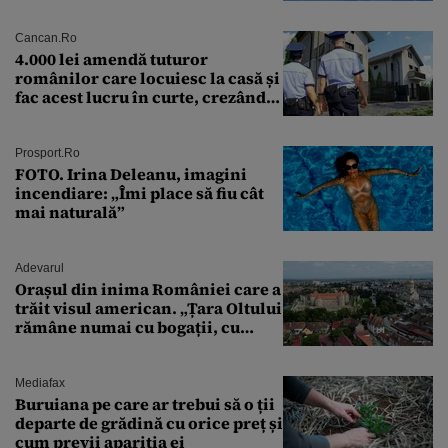
preliminară a epavei
Cancan.ro
4.000 lei amendă tuturor
românilor care locuiesc la casă și
fac acest lucru în curte, crezând
că nu îi vede nimeni
Prosport.ro
FOTO. Irina Deleanu, imagini
incendiare: „Îmi place să fiu cât
mai naturală”
Adevarul
Orașul din inima României care a
trăit visul american. „Țara Oltului
rămâne numai cu bogații, cu
babele, cu moșnegii și cu
sărăntocii”
Mediafax
Buruiana pe care ar trebui să o ții
departe de grădină cu orice preț și
cum previi apariția ei