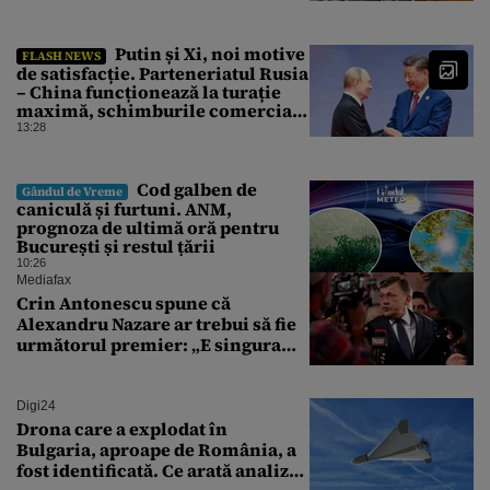
Putin și Xi, noi motive
FLASH NEWS
de satisfacție. Parteneriatul Rusia
– China funcționează la turație
maximă, schimburile comerciale
ating niveluri record
13:28
Cod galben de
Gândul de Vreme
caniculă și furtuni. ANM,
prognoza de ultimă oră pentru
București și restul țării
10:26
Mediafax
Crin Antonescu spune că
Alexandru Nazare ar trebui să fie
următorul premier: „E singura
soluție”
Digi24
Drona care a explodat în
Bulgaria, aproape de România, a
fost identificată. Ce arată analiza