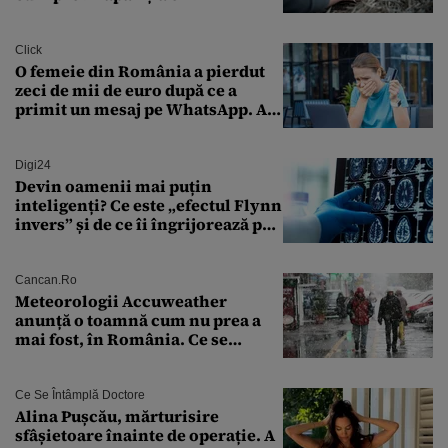
Click
O femeie din România a pierdut
zeci de mii de euro după ce a
primit un mesaj pe WhatsApp. A
crezut că va moșteni 175.000 de
euro din Franța
Digi24
Devin oamenii mai puțin
inteligenți? Ce este „efectul Flynn
invers” și de ce îi îngrijorează pe
cercetători
Cancan.ro
Meteorologii Accuweather
anunță o toamnă cum nu prea a
mai fost, în România. Ce se
întâmplă în septembrie,
octombrie și noiembrie 2026, în
București. Pe ce dată ninge
Ce Se Întâmplă Doctore
Alina Pușcău, mărturisire
sfâșietoare înainte de operație. A