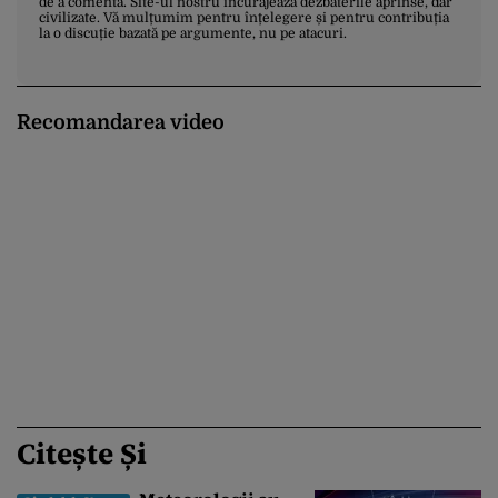
de a comenta. Site-ul nostru încurajează dezbaterile aprinse, dar
civilizate. Vă mulțumim pentru înțelegere și pentru contribuția
la o discuție bazată pe argumente, nu pe atacuri.
Recomandarea video
Citește Și