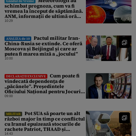
Meteorologii au
Gândul de Vreme
schimbat prognoza, cum va fi
vremea la început de săptămână.
ANM, informații de ultimă oră
pentru Gândul
10:29
Pactul militar Iran-
ANALIZA de 10
China-Rusia se extinde. Ce oferă
Moscova și Beijingul și care ar
putea fi marea miză a „jocului”
10:00
Cum poate fi
DECLARAȚII EXCLUSIVE
vindecată dependența de
„păcănele”. Președintele
Oficiului Național pentru Jocuri
de Noroc propune o ordonanță de
09:00
urgență istorică și explică
procedura de autoexcludere
unică
Pot SUA să poarte un alt
MILITAR
război major în timp ce conflictul
cu Iranul epuizează stocurile de
rachete Patriot, THAAD și
Tomahawk?
14:43