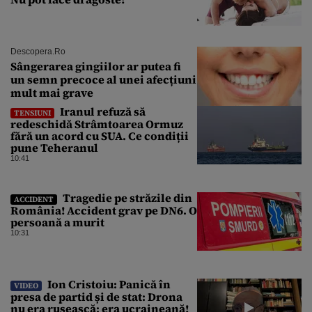
Descopera.ro
Sângerarea gingiilor ar putea fi
un semn precoce al unei afecțiuni
mult mai grave
Iranul refuză să
TENSIUNI
redeschidă Strâmtoarea Ormuz
fără un acord cu SUA. Ce condiții
pune Teheranul
10:41
Tragedie pe străzile din
ACCIDENT
România! Accident grav pe DN6. O
persoană a murit
10:31
Ion Cristoiu: Panică în
VIDEO
presa de partid și de stat: Drona
nu era rusească; era ucraineană!