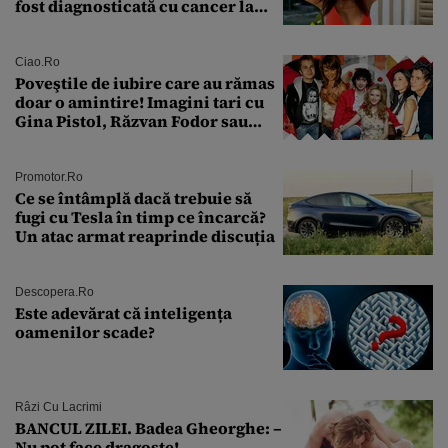
fost diagnosticată cu cancer la
sân în metastază: „Este singurul
tratament care o să mă ajute să
îmi salvez viața”
Ciao.ro
Poveştile de iubire care au rămas
doar o amintire! Imagini tari cu
Gina Pistol, Răzvan Fodor sau
Andra Măruţă şi foştii parteneri
Promotor.ro
Ce se întâmplă dacă trebuie să
fugi cu Tesla în timp ce încarcă?
Un atac armat reaprinde discuția
Descopera.ro
Este adevărat că inteligența
oamenilor scade?
Râzi Cu Lacrimi
BANCUL ZILEI. Badea Gheorghe: –
Nu pot face dragoste!