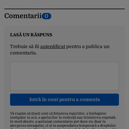
Comentarii
0
LASĂ UN RĂSPUNS
Trebuie să fii
autentificat
pentru a publica un
comentariu.
Intră în cont pentru a comenta
Vă rugăm să țineți cont că folosirea injuriilor, a limbajului
instigator la ură, a apelurilor la violență sau trimiterea repetată,
în mod abuziv, a aceluiași comentariu pot duce nu doar la
ștergerea mesajului, ci și la suspendarea temporară a dreptului