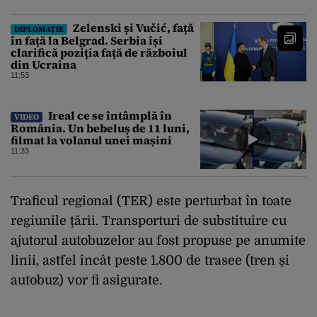
Zelenski și Vučić, față
DIPLOMAȚIE
în față la Belgrad. Serbia își
clarifică poziția față de războiul
din Ucraina
11:53
Ireal ce se întâmplă în
VIDEO
România. Un bebeluș de 11 luni,
filmat la volanul unei mașini
11:33
Traficul regional (TER) este perturbat în toate
regiunile țării. Transporturi de substituire cu
ajutorul autobuzelor au fost propuse pe anumite
linii, astfel încât peste 1.800 de trasee (tren și
autobuz) vor fi asigurate.