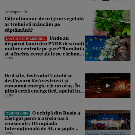
Descopera.ro
Câte alimente de origine vegetală
ar trebui să mâncăm pe
săptămână?
Unde au
DOCUMENT INCREDIBIL
dispărut banii din PNRR destinați
noilor centrale pe gaze? România
și-a închis centralele pe cărbune
în ritm galopant, dar nu a pus
06:00
nimic în loc. 20 milioane de euro
s-au dus pe apa sâmbetei
De 4 zile, festivalul Untold se
desfășoară fără restricții și
consumă energie cât un oraș. În
plină criză energetică, apelul lui
Bolojan de economisire a
05:00
energiei nu s-a auzit la Cluj, în
orașul condus de colegul de
partid, Emil Boc
O echipă din Rusia a
TEHNOLOGIE
câștigat pentru a treia oară
consecutiv Olimpiada
Internațională de AI, cu șapte
medalii din aur și una de bronz
00:56