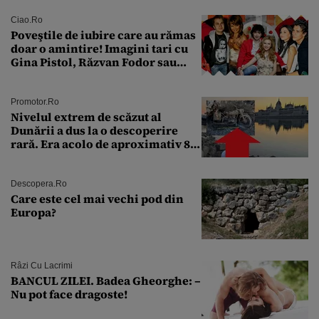
Ciao.ro
Poveştile de iubire care au rămas
doar o amintire! Imagini tari cu
Gina Pistol, Răzvan Fodor sau
Andra Măruţă şi foştii parteneri
Promotor.ro
Nivelul extrem de scăzut al
Dunării a dus la o descoperire
rară. Era acolo de aproximativ 80
de ani
Descopera.ro
Care este cel mai vechi pod din
Europa?
Râzi Cu Lacrimi
BANCUL ZILEI. Badea Gheorghe: –
Nu pot face dragoste!