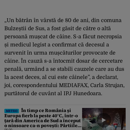
„Un bătrân în vârstă de 80 de ani, din comuna
Bulzeștii de Sus, a fost găsit de către o altă
persoană mușcat de câine. S-a făcut necropsia
și medicul legist a confirmat că decesul a
survenit în urma mușcăturilor provocate de
câine. În cauză s-a întocmit dosar de cercetare
penală, urmând a se stabili cauzele care au dus
la acest deces, al cui este câinele”, a declarat,
joi, corespondentului MEDIAFAX, Carla Strujan,
purtătorul de cuvânt al IPJ Hunedoara.
În timp ce România și
METEO
Europa fierb la peste 40°C, într-o
țară din America de Sud a început
o ninsoare ca-n povești: Pârtiile
06:00