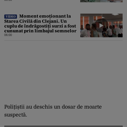
s-au umplut de schiori
Moment emoționant la
VIDEO
Starea Civilă din Clejani. Un
cuplu de îndrăgostiți surzi a fost
cununat prin limbajul semnelor
06:00
Polițiștii au deschis un dosar de moarte
suspectă.