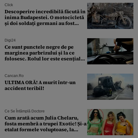
Click
Descoperire incredibilă făcută în
inima Budapestei. O motocicletă
și doi soldați germani au fost
găsiți în Dunăre
Digi24
Ce sunt punctele negre de pe
marginea parbrizului și la ce
folosesc. Rolul lor este esențial
pentru siguranța mașinii
Cancan.ro
ULTIMA ORĂ! A murit într-un
accident teribil!
Ce Se Întâmplă Doctore
Cum arată acum Julia Chelaru,
fosta membră a trupei Exotic! Și-a
etalat formele voluptoase, la
aproape 50 de ani