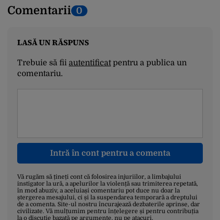
Comentarii
0
LASĂ UN RĂSPUNS
Trebuie să fii
autentificat
pentru a publica un
comentariu.
Intră în cont pentru a comenta
Vă rugăm să țineți cont că folosirea injuriilor, a limbajului
instigator la ură, a apelurilor la violență sau trimiterea repetată,
în mod abuziv, a aceluiași comentariu pot duce nu doar la
ștergerea mesajului, ci și la suspendarea temporară a dreptului
de a comenta. Site-ul nostru încurajează dezbaterile aprinse, dar
civilizate. Vă mulțumim pentru înțelegere și pentru contribuția
la o discuție bazată pe argumente, nu pe atacuri.