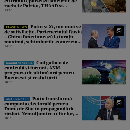
cu Iranul epuizează stocurile de
rachete Patriot, THAAD și
Tomahawk?
14:43
Putin și Xi, noi motive
FLASH NEWS
de satisfacție. Parteneriatul Rusia
– China funcționează la turație
maximă, schimburile comerciale
ating niveluri record
13:28
Cod galben de
Gândul de Vreme
caniculă și furtuni. ANM,
prognoza de ultimă oră pentru
București și restul țării
10:26
Putin transformă
ANALIZA de 10
campania electorală pentru
Duma de Stat în propagandă de
război. Nemulțumirea elitelor,
tratată cu indiferență la Kremlin
10:00