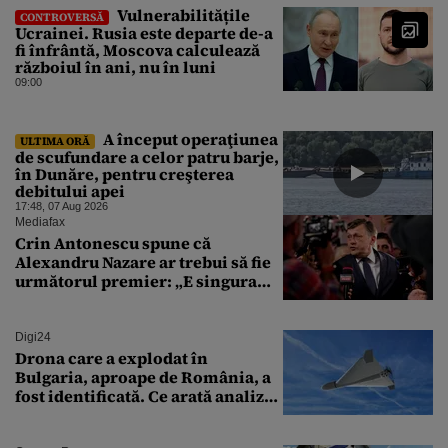
Vulnerabilitățile
CONTROVERSĂ
Ucrainei. Rusia este departe de-a
fi înfrântă, Moscova calculează
războiul în ani, nu în luni
09:00
A început operaţiunea
ULTIMA ORĂ
de scufundare a celor patru barje,
în Dunăre, pentru creşterea
debitului apei
17:48, 07 Aug 2026
Mediafax
Crin Antonescu spune că
Alexandru Nazare ar trebui să fie
următorul premier: „E singura
soluție”
Digi24
Drona care a explodat în
Bulgaria, aproape de România, a
fost identificată. Ce arată analiza
preliminară a epavei