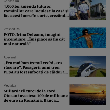
Cancan.ro
4.000 lei amendă tuturor
românilor care locuiesc la casă și
fac acest lucru în curte, crezând
că nu îi vede nimeni
Prosport.ro
FOTO. Irina Deleanu, imagini
incendiare: „Îmi place să fiu cât
mai naturală”
Adevarul
„Era mai bun trenul vechi, era
răcoare”. Pasagerii unui tren
PESA au fost sufocați de căldură
pe ruta București-Constanța
Mediafax
Miliardarii turci de la Ford
Otosan investesc 100 de milioane
de euro în România. Banca
Transilvania le acordă o
finanțare uriașă