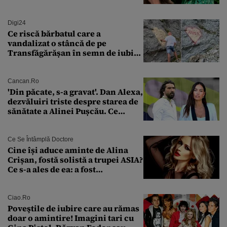
îngheață fața”
Digi24
Ce riscă bărbatul care a
vandalizat o stâncă de pe
Transfăgărășan în semn de iubire
față de „Anna”
Cancan.ro
'Din păcate, s-a gravat'. Dan Alexa,
dezvăluiri triste despre starea de
sănătate a Alinei Pușcău. Ce
discuție au avut cu două zile în
urmă
Ce Se Întâmplă Doctore
Cine își aduce aminte de Alina
Crișan, fostă solistă a trupei ASIA?
Ce s-a ales de ea: a fost
condamnată la închisoare cu
suspendare. Ce acuzații i se aduc
Ciao.ro
Poveştile de iubire care au rămas
doar o amintire! Imagini tari cu