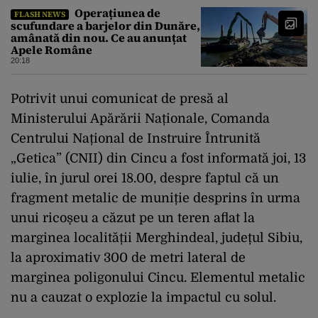
Operațiunea de
FLASH NEWS
scufundare a barjelor din Dunăre,
amânată din nou. Ce au anunțat
Apele Române
20:18
Potrivit unui comunicat de presă al
Ministerului Apărării Naționale, Comanda
Centrului Național de Instruire Întrunită
„Getica” (CNII) din Cincu a fost informată joi, 13
iulie, în jurul orei 18.00, despre faptul că un
fragment metalic de muniție desprins în urma
unui ricoșeu a căzut pe un teren aflat la
marginea localității Merghindeal, județul Sibiu,
la aproximativ 300 de metri lateral de
marginea poligonului Cincu. Elementul metalic
nu a cauzat o explozie la impactul cu solul.