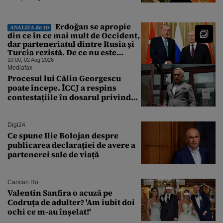
Erdoğan se apropie
ANALIZA de 10
din ce în ce mai mult de Occident,
dar parteneriatul dintre Rusia și
Turcia rezistă. De ce nu este
Moscova îngrijorată de
10:00, 02 Aug 2026
orientarea spre vest a Ankarei
Mediafax
Procesul lui Călin Georgescu
poate începe. ÎCCJ a respins
contestațiile în dosarul privind
lovitura de stat
Digi24
Ce spune Ilie Bolojan despre
publicarea declarației de avere a
partenerei sale de viață
Cancan.ro
Valentin Sanfira o acuză pe
Codruța de adulter? 'Am iubit doi
ochi ce m-au înșelat!'