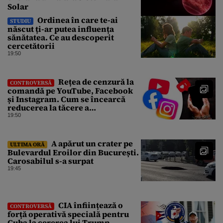
Solar
Ordinea în care te-ai
STUDIU
născut ți-ar putea influența
sănătatea. Ce au descoperit
cercetătorii
19:50
Rețea de cenzură la
CONTROVERSĂ
comandă pe YouTube, Facebook
și Instagram. Cum se încearcă
reducerea la tăcere a
investigațiilor de presă de pe
19:50
social media
A apărut un crater pe
ULTIMA ORĂ
Bulevardul Eroilor din București.
Carosabilul s-a surpat
19:45
CIA înființează o
CONTROVERSĂ
forță operativă specială pentru
Cuba la cererea lui Trump.