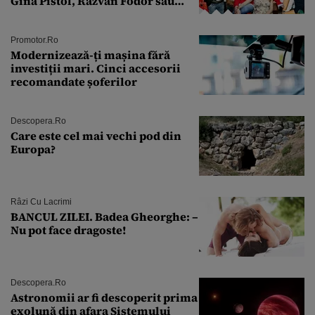
Gina Pistol, Răzvan Fodor sau
Andra Măruţă şi foştii parteneri
Promotor.ro
Modernizează-ți mașina fără
investiții mari. Cinci accesorii
recomandate șoferilor
Descopera.ro
Care este cel mai vechi pod din
Europa?
Râzi Cu Lacrimi
BANCUL ZILEI. Badea Gheorghe: –
Nu pot face dragoste!
Descopera.ro
Astronomii ar fi descoperit prima
exolună din afara Sistemului