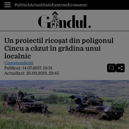
Politică
Actualitate
Externe
Economic
Un proiectil ricoșat din poligonul
Cincu a căzut în grădina unui
localnic
Corespondenti
Publicat:
14.07.2017, 10:31
Actualizat:
25.03.2019, 23:45