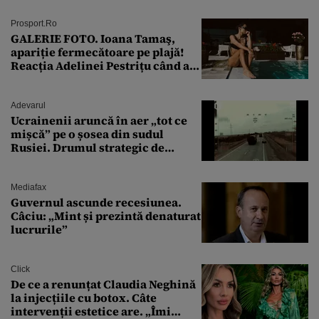
Prosport.ro
GALERIE FOTO. Ioana Tamaş,
apariție fermecătoare pe plajă!
Reacția Adelinei Pestrițu când a
văzut-o
Adevarul
Ucrainenii aruncă în aer „tot ce
mișcă” pe o șosea din sudul
Rusiei. Drumul strategic de
aprovizionare către Crimeea este
controlat complet
Mediafax
Guvernul ascunde recesiunea.
Câciu: „Mint și prezintă denaturat
lucrurile”
Click
De ce a renunțat Claudia Neghină
la injecțiile cu botox. Câte
intervenții estetice are. „Îmi