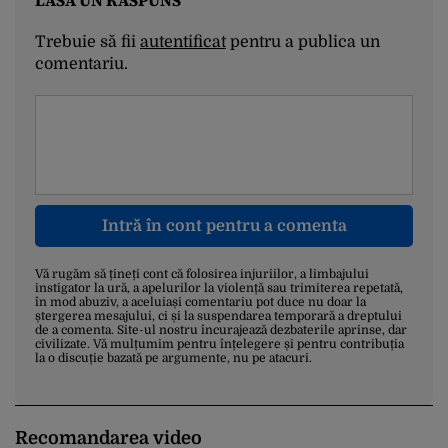
Trebuie să fii
autentificat
pentru a publica un
comentariu.
Intră în cont pentru a comenta
Vă rugăm să țineți cont că folosirea injuriilor, a limbajului
instigator la ură, a apelurilor la violență sau trimiterea repetată,
în mod abuziv, a aceluiași comentariu pot duce nu doar la
ștergerea mesajului, ci și la suspendarea temporară a dreptului
de a comenta. Site-ul nostru încurajează dezbaterile aprinse, dar
civilizate. Vă mulțumim pentru înțelegere și pentru contribuția
la o discuție bazată pe argumente, nu pe atacuri.
Recomandarea video