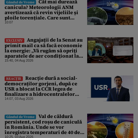
Cât mai durează
Gândul de Vreme
canicula? Meteorologii ANM
avertizează că revin vijeliile și
ploile torențiale. Care sunt
zonele vizate, începând chiar de
10:07
azi
Angajaţii de la Senat au
EXCLUSIV
primit mail ca să facă economie
la energie: „Vă rugăm să opriţi
aparatele de aer condiţionat la
sfârşitul programului”
15:40, 04 Aug 2026
Reacție dură a social-
REACȚIE
democraților gorjeni, după ce
USR a blocat la CCR legea de
finalizare a hidrocentralelor
abandonate. „Nu ne-ar surprinde
14:07, 03 Aug 2026
dacă Miruță și USR ar acuza PSD și
de faptul că asupra Europei s-a
abătut o cupolă de foc”
Val de căldură
Gândul de Vreme
persistent, cod roșu de caniculă
în România. Unde se vor
înregistra temperaturi de 40 de
grade, potrivit ANM
10:25, 03 Aug 2026