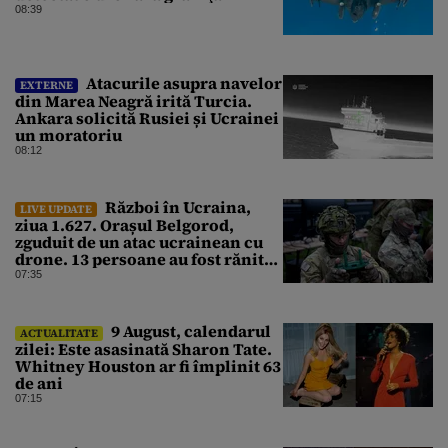
08:39
Atacurile asupra navelor
EXTERNE
din Marea Neagră irită Turcia.
Ankara solicită Rusiei și Ucrainei
un moratoriu
08:12
Război în Ucraina,
LIVE UPDATE
ziua 1.627. Orașul Belgorod,
zguduit de un atac ucrainean cu
drone. 13 persoane au fost rănite
și mai multe clădiri, incendiate
07:35
9 August, calendarul
ACTUALITATE
zilei: Este asasinată Sharon Tate.
Whitney Houston ar fi împlinit 63
de ani
07:15