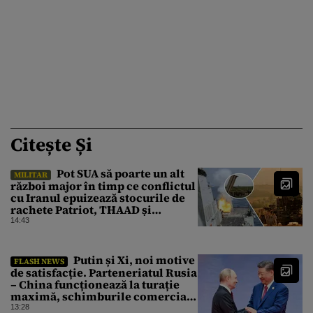
Citește Și
Pot SUA să poarte un alt
MILITAR
război major în timp ce conflictul
cu Iranul epuizează stocurile de
rachete Patriot, THAAD și
Tomahawk?
14:43
Putin și Xi, noi motive
FLASH NEWS
de satisfacție. Parteneriatul Rusia
– China funcționează la turație
maximă, schimburile comerciale
ating niveluri record
13:28