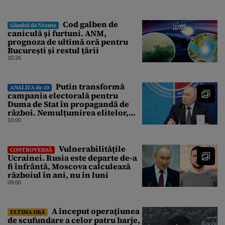
Cod galben de
Gândul de Vreme
caniculă și furtuni. ANM,
prognoza de ultimă oră pentru
București și restul țării
10:26
Putin transformă
ANALIZA de 10
campania electorală pentru
Duma de Stat în propagandă de
război. Nemulțumirea elitelor,
tratată cu indiferență la Kremlin
10:00
Vulnerabilitățile
CONTROVERSĂ
Ucrainei. Rusia este departe de-a
fi înfrântă, Moscova calculează
războiul în ani, nu în luni
09:00
A început operaţiunea
ULTIMA ORĂ
de scufundare a celor patru barje,