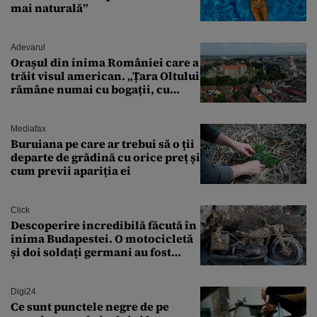
mai naturală”
Adevarul
Orașul din inima României care a
trăit visul american. „Țara Oltului
rămâne numai cu bogații, cu
babele, cu moșnegii și cu
sărăntocii”
Mediafax
Buruiana pe care ar trebui să o ții
departe de grădină cu orice preț și
cum previi apariția ei
Click
Descoperire incredibilă făcută în
inima Budapestei. O motocicletă
și doi soldați germani au fost
găsiți în Dunăre
Digi24
Ce sunt punctele negre de pe