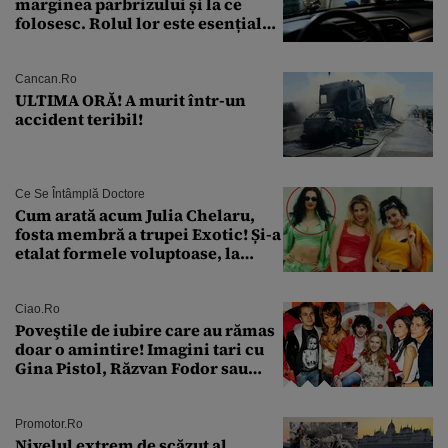
marginea parbrizului și la ce
folosesc. Rolul lor este esențial
pentru siguranța mașinii
Cancan.ro
ULTIMA ORĂ! A murit într-un
accident teribil!
Ce Se Întâmplă Doctore
Cum arată acum Julia Chelaru,
fosta membră a trupei Exotic! Și-a
etalat formele voluptoase, la
aproape 50 de ani
Ciao.ro
Poveştile de iubire care au rămas
doar o amintire! Imagini tari cu
Gina Pistol, Răzvan Fodor sau
Andra Măruţă şi foştii parteneri
Promotor.ro
Nivelul extrem de scăzut al