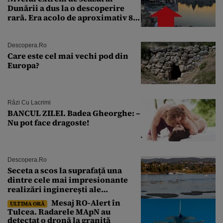
Dunării a dus la o descoperire
rară. Era acolo de aproximativ 80
de ani
Descopera.ro
Care este cel mai vechi pod din
Europa?
Râzi Cu Lacrimi
BANCUL ZILEI. Badea Gheorghe: –
Nu pot face dragoste!
Descopera.ro
Seceta a scos la suprafață una
dintre cele mai impresionante
realizări inginerești ale
Imperiului Roman
Mesaj RO-Alert în
ULTIMA ORĂ
Tulcea. Radarele MApN au
detectat o dronă la graniţă