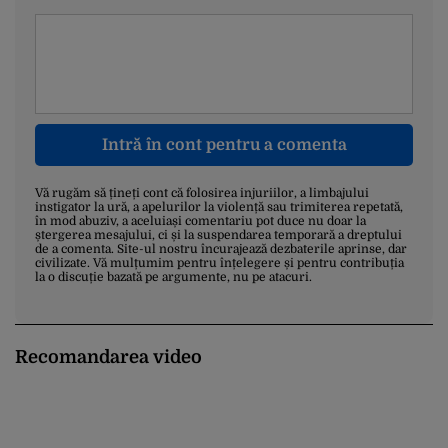
Intră în cont pentru a comenta
Vă rugăm să țineți cont că folosirea injuriilor, a limbajului
instigator la ură, a apelurilor la violență sau trimiterea repetată,
în mod abuziv, a aceluiași comentariu pot duce nu doar la
ștergerea mesajului, ci și la suspendarea temporară a dreptului
de a comenta. Site-ul nostru încurajează dezbaterile aprinse, dar
civilizate. Vă mulțumim pentru înțelegere și pentru contribuția
la o discuție bazată pe argumente, nu pe atacuri.
Recomandarea video