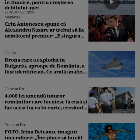
în Dunăre, pentru creşterea
debitului apei
17:48, 07 Aug 2026
Mediafax
Crin Antonescu spune că
Alexandru Nazare ar trebui să fie
următorul premier: „E singura
soluție”
Digi24
Drona care a explodat în
Bulgaria, aproape de România, a
fost identificată. Ce arată analiza
preliminară a epavei
Cancan.ro
4.000 lei amendă tuturor
românilor care locuiesc la casă și
fac acest lucru în curte, crezând
că nu îi vede nimeni
Prosport.ro
FOTO. Irina Deleanu, imagini
incendiare: „Îmi place să fiu cât