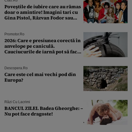
Ciao.ro
Poveştile de iubire care au rămas
doar o amintire! Imagini tari cu
Gina Pistol, Răzvan Fodor sau
Andra Măruţă şi foştii parteneri
Promotor.ro
2026: Care e presiunea corectă în
anvelope pe caniculă.
Cauciucurile de iarnă pot să facă
explozie la peste 40°C?
Descopera.ro
Care este cel mai vechi pod din
Europa?
Râzi Cu Lacrimi
BANCUL ZILEI. Badea Gheorghe: –
Nu pot face dragoste!