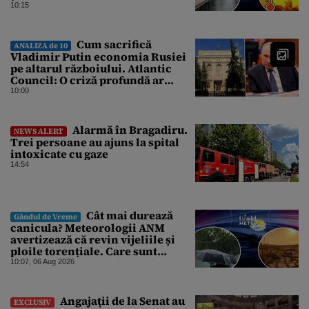
București și când vin vijeliile
10:15
Cum sacrifică
ANALIZA de 10
Vladimir Putin economia Rusiei
pe altarul războiului. Atlantic
Council: O criză profundă ar
putea forța Kremlinul să apeleze
10:00
la ultimele resurse ale Băncii
Centrale
Alarmă în Bragadiru.
NEWS ALERT
Trei persoane au ajuns la spital
intoxicate cu gaze
14:54
Cât mai durează
Gândul de Vreme
canicula? Meteorologii ANM
avertizează că revin vijeliile și
ploile torențiale. Care sunt
zonele vizate, începând chiar de
10:07, 06 Aug 2026
azi
Angajaţii de la Senat au
EXCLUSIV