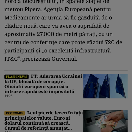
nord a Bucureștiului, în spatele stației de
metrou Pipera. Agenția Europeană pentru
Medicamente ar urma să fie găzduită de o
clădire nouă, care va avea o suprafață de
aproximativ 27.000 de metri pătrați, cu un
centru de conferințe care poate găzdui 720 de
participanți și „o excelentă infrastructură
IT&C”, precizează Guvernul.
FT: Aderarea Ucrainei
FLASH NEWS
la UE, blocată de corupție.
Oficialii europeni spun că o
intrare rapidă este imposibilă
14:26
Leul pierde teren în fața
ECONOMIE
principalelor valute. Euro și
dolarul continuă să crească.
Cursul de referință anunțat