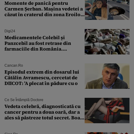
Momente de panică pentru
Carmen Șerban. Mașina vedetei a
căzut în craterul din zona Eroilor:
„M-am speriat foarte tare”
Digi24
Medicamentele Colebil și
Panzcebil au fost retrase din
farmaciile din România.
Explicația dată de Agenția
Națională a Medicamentului
Cancan.ro
Episodul extrem din dosarul lui
Cătălin Avramescu, cercetat de
DIICOT: 'A plecat în pădure cu o
Ce Se Întâmplă Doctore
Vedeta celebră, diagnosticată cu
cancer pentru a doua oară, dar a
ales să păstreze totul secret. Boala
a fost descoperită la un control de
rutină