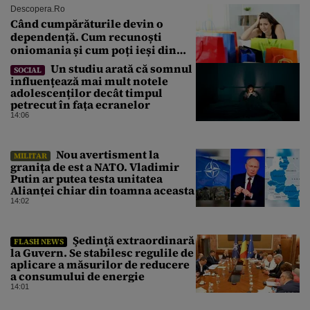
Descopera.ro
Când cumpărăturile devin o
dependență. Cum recunoști
oniomania și cum poți ieși din
acest cerc
Un studiu arată că somnul
SOCIAL
influențează mai mult notele
adolescenților decât timpul
petrecut în fața ecranelor
14:06
Nou avertisment la
MILITAR
granița de est a NATO. Vladimir
Putin ar putea testa unitatea
Alianței chiar din toamna aceasta
14:02
Şedinţă extraordinară
FLASH NEWS
la Guvern. Se stabilesc regulile de
aplicare a măsurilor de reducere
a consumului de energie
14:01