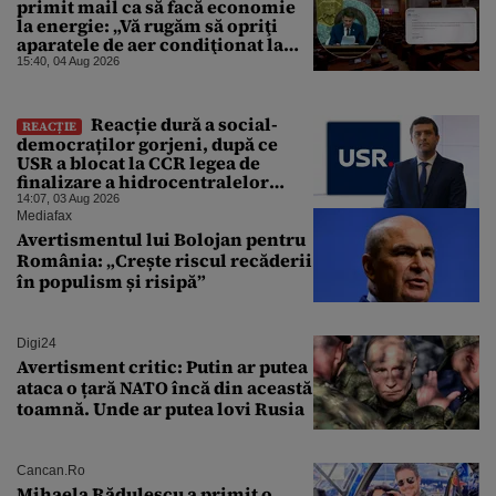
primit mail ca să facă economie
la energie: „Vă rugăm să opriţi
aparatele de aer condiţionat la
sfârşitul programului”
15:40, 04 Aug 2026
Reacție dură a social-
REACȚIE
democraților gorjeni, după ce
USR a blocat la CCR legea de
finalizare a hidrocentralelor
abandonate. „Nu ne-ar surprinde
14:07, 03 Aug 2026
dacă Miruță și USR ar acuza PSD și
Mediafax
de faptul că asupra Europei s-a
Avertismentul lui Bolojan pentru
abătut o cupolă de foc”
România: „Crește riscul recăderii
în populism și risipă”
Digi24
Avertisment critic: Putin ar putea
ataca o țară NATO încă din această
toamnă. Unde ar putea lovi Rusia
Cancan.ro
Mihaela Rădulescu a primit o