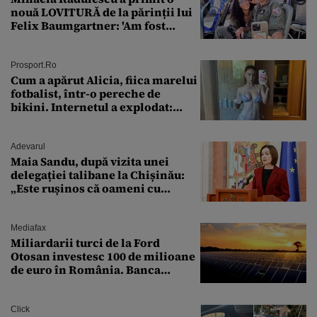
nouă LOVITURĂ de la părinții lui
Felix Baumgartner: 'Am fost
ȘTEARSĂ complet din
Prosport.ro
Cum a apărut Alicia, fiica marelui
fotbalist, într-o pereche de
bikini. Internetul a explodat:
„Zeiță superbă!”
Adevarul
Maia Sandu, după vizita unei
delegației talibane la Chișinău:
„Este rușinos că oameni cu
funcții înalte nu se
documentează”
Mediafax
Miliardarii turci de la Ford
Otosan investesc 100 de milioane
de euro în România. Banca
Transilvania le acordă o
finanțare uriașă
Click