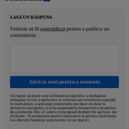
LASĂ UN RĂSPUNS
Trebuie să fii
autentificat
pentru a publica un
comentariu.
Intră în cont pentru a comenta
Vă rugăm să țineți cont că folosirea injuriilor, a limbajului
instigator la ură, a apelurilor la violență sau trimiterea repetată,
în mod abuziv, a aceluiași comentariu pot duce nu doar la
ștergerea mesajului, ci și la suspendarea temporară a dreptului
de a comenta. Site-ul nostru încurajează dezbaterile aprinse, dar
civilizate. Vă mulțumim pentru înțelegere și pentru contribuția
la o discuție bazată pe argumente, nu pe atacuri.