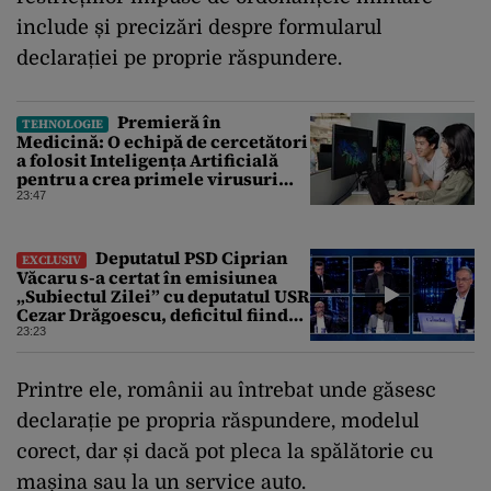
include și precizări despre formularul
declarației pe proprie răspundere.
Premieră în
TEHNOLOGIE
Medicină: O echipă de cercetători
a folosit Inteligența Artificială
pentru a crea primele virusuri
sintetice la tratarea de E.coli
23:47
Deputatul PSD Ciprian
EXCLUSIV
Văcaru s-a certat în emisiunea
„Subiectul Zilei” cu deputatul USR
Cezar Drăgoescu, deficitul fiind
motivul scandalului
23:23
Printre ele, românii au întrebat unde găsesc
declarație pe propria răspundere, modelul
corect, dar și dacă pot pleca la spălătorie cu
mașina sau la un service auto.