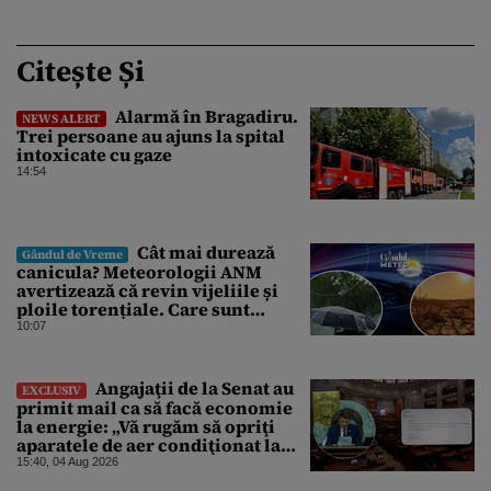
Citește Și
Alarmă în Bragadiru.
NEWS ALERT
Trei persoane au ajuns la spital
intoxicate cu gaze
14:54
Cât mai durează
Gândul de Vreme
canicula? Meteorologii ANM
avertizează că revin vijeliile și
ploile torențiale. Care sunt
zonele vizate, începând chiar de
10:07
azi
Angajaţii de la Senat au
EXCLUSIV
primit mail ca să facă economie
la energie: „Vă rugăm să opriţi
aparatele de aer condiţionat la
sfârşitul programului”
15:40, 04 Aug 2026