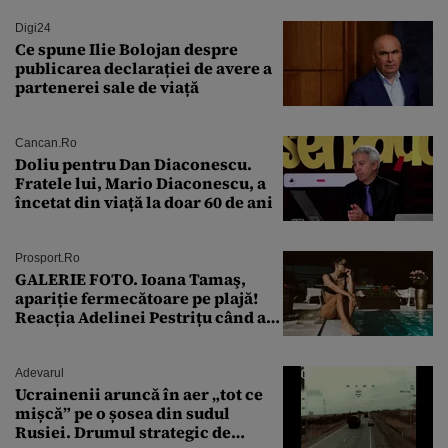
Digi24
Ce spune Ilie Bolojan despre
publicarea declarației de avere a
partenerei sale de viață
Cancan.ro
Doliu pentru Dan Diaconescu.
Fratele lui, Mario Diaconescu, a
încetat din viață la doar 60 de ani
Prosport.ro
GALERIE FOTO. Ioana Tamaş,
apariție fermecătoare pe plajă!
Reacția Adelinei Pestrițu când a
văzut-o
Adevarul
Ucrainenii aruncă în aer „tot ce
mișcă” pe o șosea din sudul
Rusiei. Drumul strategic de