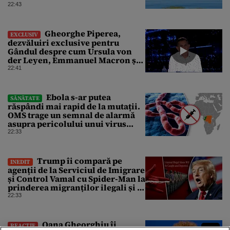
22:43
Gheorghe Piperea,
EXCLUSIV
dezvăluiri exclusive pentru
Gândul despre cum Ursula von
der Leyen, Emmanuel Macron și
Zelenski plănuiesc pe Signal să îl
22:41
pună „la respect” pe Trump
Ebola s-ar putea
SĂNĂTATE
răspândi mai rapid de la mutații.
OMS trage un semnal de alarmă
asupra pericolului unui virus
pentru care nu există vaccin
22:33
Trump îi compară pe
INEDIT
agenții de la Serviciul de Imigrare
și Control Vamal cu Spider-Man la
prinderea migranților ilegali și a
infractorilor
22:33
Oana Gheorghiu îi
REACȚIE