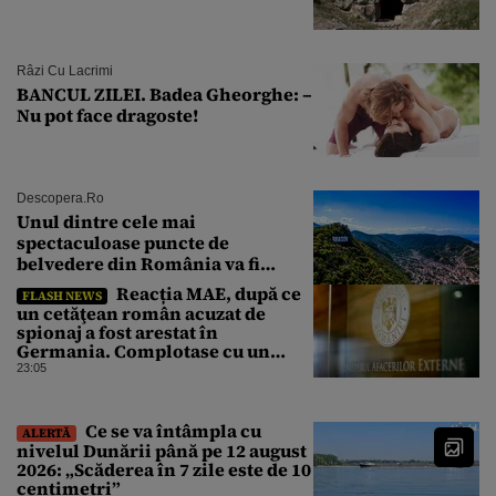
Râzi Cu Lacrimi
BANCUL ZILEI. Badea Gheorghe: –
Nu pot face dragoste!
Descopera.ro
Unul dintre cele mai
spectaculoase puncte de
belvedere din România va fi
restaurat
Reacția MAE, după ce
FLASH NEWS
un cetăţean român acuzat de
spionaj a fost arestat în
Germania. Complotase cu un
ucrainean ca să asasineze un
23:05
producător de drone
Ce se va întâmpla cu
ALERTĂ
nivelul Dunării până pe 12 august
2026: „Scăderea în 7 zile este de 10
centimetri”