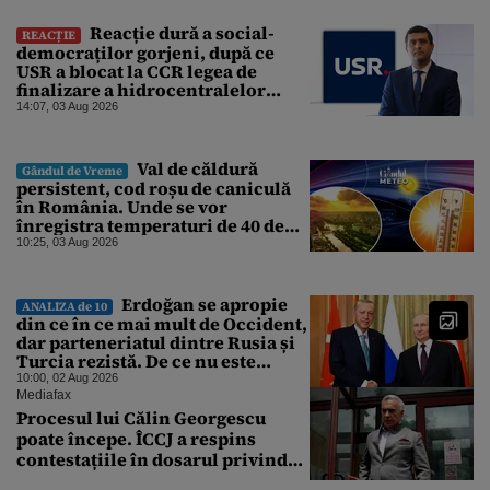
Reacție dură a social-
REACȚIE
democraților gorjeni, după ce
USR a blocat la CCR legea de
finalizare a hidrocentralelor
abandonate. „Nu ne-ar surprinde
14:07, 03 Aug 2026
dacă Miruță și USR ar acuza PSD și
de faptul că asupra Europei s-a
abătut o cupolă de foc”
Val de căldură
Gândul de Vreme
persistent, cod roșu de caniculă
în România. Unde se vor
înregistra temperaturi de 40 de
grade, potrivit ANM
10:25, 03 Aug 2026
Erdoğan se apropie
ANALIZA de 10
din ce în ce mai mult de Occident,
dar parteneriatul dintre Rusia și
Turcia rezistă. De ce nu este
Moscova îngrijorată de
10:00, 02 Aug 2026
orientarea spre vest a Ankarei
Mediafax
Procesul lui Călin Georgescu
poate începe. ÎCCJ a respins
contestațiile în dosarul privind
lovitura de stat