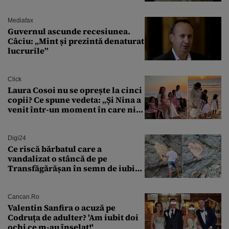
aprovizionare către Crimeea este
controlat complet
Mediafax
Guvernul ascunde recesiunea.
Câciu: „Mint și prezintă denaturat
lucrurile”
Click
Laura Cosoi nu se oprește la cinci
copii? Ce spune vedeta: „Și Nina a
venit într-un moment în care nici
măcar nu mai discutam”
Digi24
Ce riscă bărbatul care a
vandalizat o stâncă de pe
Transfăgărășan în semn de iubire
față de „Anna”
Cancan.ro
Valentin Sanfira o acuză pe
Codruța de adulter? 'Am iubit doi
ochi ce m-au înșelat!'