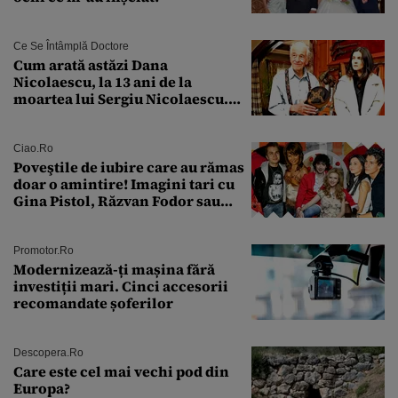
Ce Se Întâmplă Doctore
Cum arată astăzi Dana
Nicolaescu, la 13 ani de la
moartea lui Sergiu Nicolaescu.
Transformarea care i-a surprins
pe toți
Ciao.ro
Poveştile de iubire care au rămas
doar o amintire! Imagini tari cu
Gina Pistol, Răzvan Fodor sau
Andra Măruţă şi foştii parteneri
Promotor.ro
Modernizează-ți mașina fără
investiții mari. Cinci accesorii
recomandate șoferilor
Descopera.ro
Care este cel mai vechi pod din
Europa?