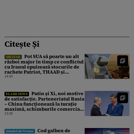
Citește Și
Pot SUA să poarte un alt
MILITAR
război major în timp ce conflictul
cu Iranul epuizează stocurile de
rachete Patriot, THAAD și
Tomahawk?
14:43
Putin și Xi, noi motive
FLASH NEWS
de satisfacție. Parteneriatul Rusia
– China funcționează la turație
maximă, schimburile comerciale
ating niveluri record
13:28
Cod galben de
Gândul de Vreme