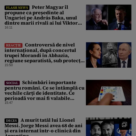
Peter Magyar îl
FLASH NEWS
propune ca președinte al
Ungariei pe András Baka, unul
dintre marii rivali ai lui Viktor
Orbán
16:11
Controversă de nivel
REACȚIE
internațional, după concertul
trupei Morandi în Abhazia,
regiune separatistă, sub protecția
Rusiei
15:50
Schimbări importante
SOCIAL
pentru români. Ce se întâmplă cu
vechile cărți de identitate. Ce
perioadă vor mai fi valabile
buletinele clasice
15:47
A murit tatăl lui Lionel
DECES
Messi. Jorge Messi avea 68 de ani
și era internat într-o clinică din
Argentina