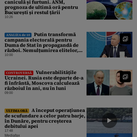
caniculă și furtuni. ANM,
prognoza de ultimă oră pentru
București și restul țării
10:26
Putin transformă
ANALIZA de 10
campania electorală pentru
Duma de Stat în propagandă de
război. Nemulțumirea elitelor,
tratată cu indiferență la Kremlin
10:00
Vulnerabilitățile
CONTROVERSĂ
Ucrainei. Rusia este departe de-a
fi înfrântă, Moscova calculează
războiul în ani, nu în luni
09:00
A început operaţiunea
ULTIMA ORĂ
de scufundare a celor patru barje,
în Dunăre, pentru creşterea
debitului apei
17:48
Mediafax