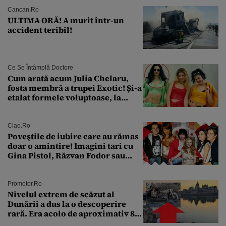
Cancan.ro
ULTIMA ORĂ! A murit într-un
accident teribil!
Ce Se Întâmplă Doctore
Cum arată acum Julia Chelaru,
fosta membră a trupei Exotic! Și-a
etalat formele voluptoase, la
aproape 50 de ani
Ciao.ro
Poveştile de iubire care au rămas
doar o amintire! Imagini tari cu
Gina Pistol, Răzvan Fodor sau
Andra Măruţă şi foştii parteneri
Promotor.ro
Nivelul extrem de scăzut al
Dunării a dus la o descoperire
rară. Era acolo de aproximativ 80
de ani