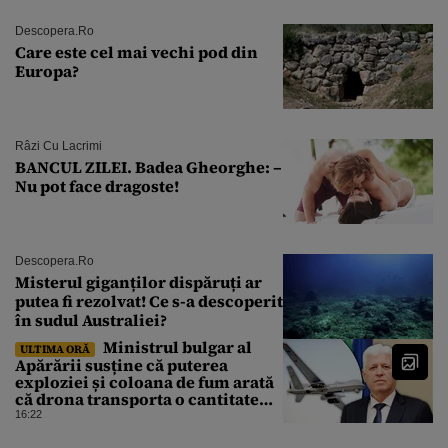
Descopera.ro
Care este cel mai vechi pod din
Europa?
Râzi Cu Lacrimi
BANCUL ZILEI. Badea Gheorghe: –
Nu pot face dragoste!
Descopera.ro
Misterul giganților dispăruți ar
putea fi rezolvat! Ce s-a descoperit
în sudul Australiei?
Ministrul bulgar al
ULTIMA ORĂ
Apărării susține că puterea
exploziei și coloana de fum arată
că drona transporta o cantitate
semnificativă de exploziv
16:22