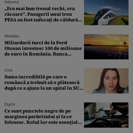
Adevarul
„Era mai bun trenul vechi, era
răcoare”. Pasagerii unui tren
PESA au fost sufocați de căldură
pe ruta București-Constanța
Mediafax
Miliardarii turci de la Ford
Otosan investesc 100 de milioane
de euro în România. Banca
Transilvania le acordă o
finanțare uriașă
Click
Suma incredibilă pe care o
româncă a trebuit să o plătească
după ce a ajuns la un spital în SUA:
„Asta este America”
Digi24
Ce sunt punctele negre de pe
marginea parbrizului și la ce
folosesc. Rolul lor este esențial
pentru siguranța mașinii