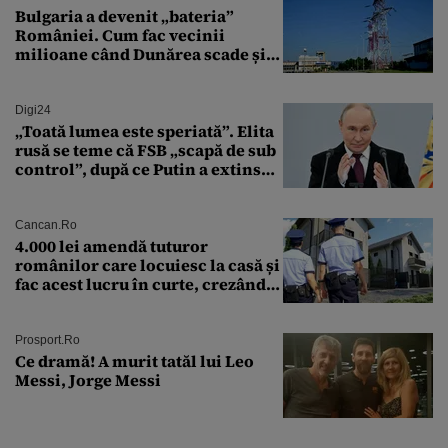
Bulgaria a devenit „bateria”
României. Cum fac vecinii
milioane când Dunărea scade și
Cernavodă produce puțin
Digi24
„Toată lumea este speriată”. Elita
rusă se teme că FSB „scapă de sub
control”, după ce Putin a extins
puterea serviciului
Cancan.ro
4.000 lei amendă tuturor
românilor care locuiesc la casă și
fac acest lucru în curte, crezând
că nu îi vede nimeni
Prosport.ro
Ce dramă! A murit tatăl lui Leo
Messi, Jorge Messi