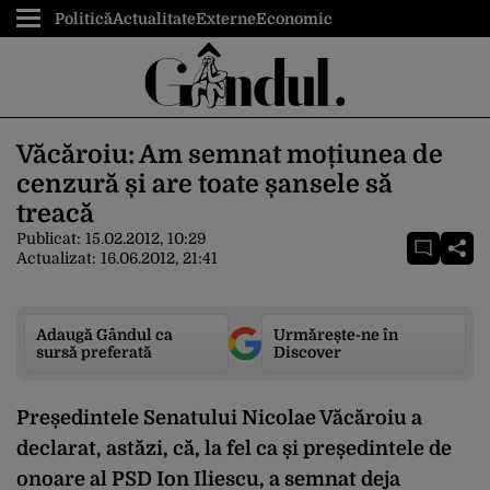
Politică
Actualitate
Externe
Economic
Văcăroiu: Am semnat moțiunea de
cenzură și are toate șansele să
treacă
Publicat:
15.02.2012, 10:29
Actualizat:
16.06.2012, 21:41
Adaugă Gândul ca
Urmărește-ne în
sursă preferată
Discover
Președintele Senatului Nicolae Văcăroiu a
declarat, astăzi, că, la fel ca și președintele de
onoare al PSD Ion Iliescu, a semnat deja