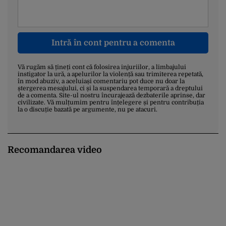
Intră în cont pentru a comenta
Vă rugăm să țineți cont că folosirea injuriilor, a limbajului
instigator la ură, a apelurilor la violență sau trimiterea repetată,
în mod abuziv, a aceluiași comentariu pot duce nu doar la
ștergerea mesajului, ci și la suspendarea temporară a dreptului
de a comenta. Site-ul nostru încurajează dezbaterile aprinse, dar
civilizate. Vă mulțumim pentru înțelegere și pentru contribuția
la o discuție bazată pe argumente, nu pe atacuri.
Recomandarea video