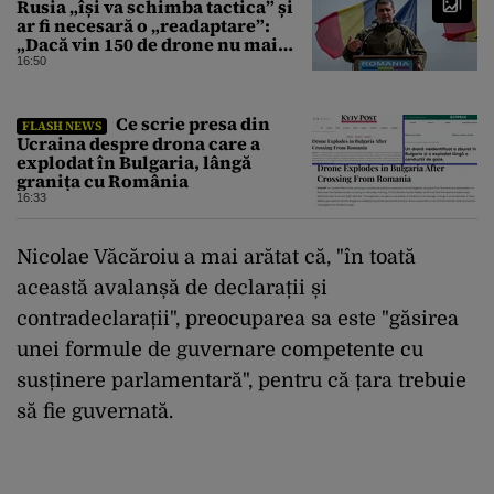
Rusia „își va schimba tactica” și
ar fi necesară o „readaptare”:
„Dacă vin 150 de drone nu mai
suntem pe timp de pace”
16:50
Ce scrie presa din
FLASH NEWS
Ucraina despre drona care a
explodat în Bulgaria, lângă
granița cu România
16:33
Nicolae Văcăroiu a mai arătat că, "în toată
această avalanșă de declarații și
contradeclarații", preocuparea sa este "găsirea
unei formule de guvernare competente cu
susținere parlamentară", pentru că țara trebuie
să fie guvernată.