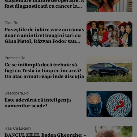
sfâșietoare înainte de operație. A
fost diagnosticată cu cancer la
sân în metastază: „Este singurul
tratament care o să mă ajute să
îmi salvez viața”
Ciao.ro
Poveştile de iubire care au rămas
doar o amintire! Imagini tari cu
Gina Pistol, Răzvan Fodor sau
Andra Măruţă şi foştii parteneri
Promotor.ro
Ce se întâmplă dacă trebuie să
fugi cu Tesla în timp ce încarcă?
Un atac armat reaprinde discuția
Descopera.ro
Este adevărat că inteligența
oamenilor scade?
Râzi Cu Lacrimi
BANCUL ZILEI. Badea Gheorghe: –