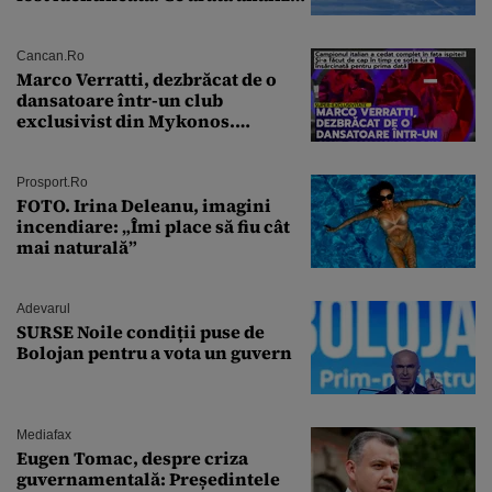
preliminară a epavei
Cancan.ro
Marco Verratti, dezbrăcat de o
dansatoare într-un club
exclusivist din Mykonos.
Campionul italian a cedat
complet în fața ispitei!
Prosport.ro
FOTO. Irina Deleanu, imagini
incendiare: „Îmi place să fiu cât
mai naturală”
Adevarul
SURSE Noile condiții puse de
Bolojan pentru a vota un guvern
Mediafax
Eugen Tomac, despre criza
guvernamentală: Președintele