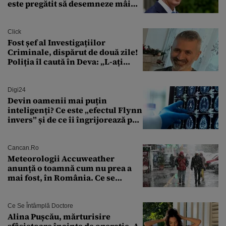
este pregătit să desemneze mâine
un candidat
Click
Fost șef al Investigațiilor
Criminale, dispărut de două zile!
Poliția îl caută în Deva: „L-ați
văzut?”
Digi24
Devin oamenii mai puțin
inteligenți? Ce este „efectul Flynn
invers” și de ce îi îngrijorează pe
cercetători
Cancan.ro
Meteorologii Accuweather
anunță o toamnă cum nu prea a
mai fost, în România. Ce se
întâmplă în septembrie,
octombrie și noiembrie 2026, în
București. Pe ce dată ninge
Ce Se Întâmplă Doctore
Alina Pușcău, mărturisire