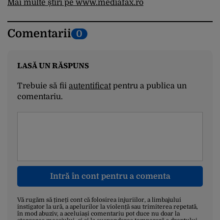
Mai multe știri pe www.mediafax.ro
Comentarii
0
LASĂ UN RĂSPUNS
Trebuie să fii
autentificat
pentru a publica un
comentariu.
Intră în cont pentru a comenta
Vă rugăm să țineți cont că folosirea injuriilor, a limbajului
instigator la ură, a apelurilor la violență sau trimiterea repetată,
în mod abuziv, a aceluiași comentariu pot duce nu doar la