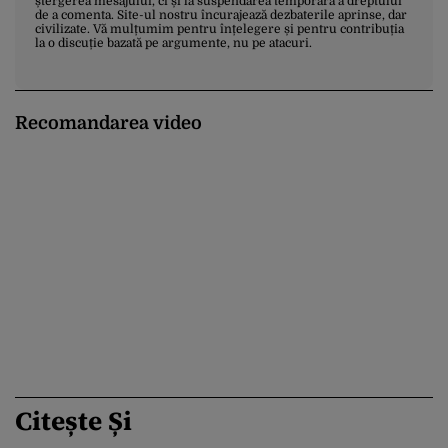
ștergerea mesajului, ci și la suspendarea temporară a dreptului
de a comenta. Site-ul nostru încurajează dezbaterile aprinse, dar
civilizate. Vă mulțumim pentru înțelegere și pentru contribuția
la o discuție bazată pe argumente, nu pe atacuri.
Recomandarea video
Citește Și