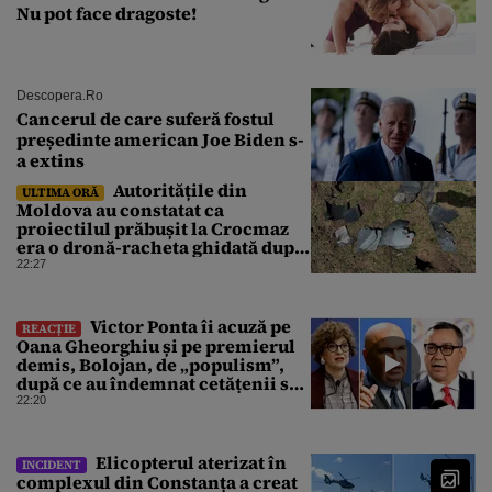
Nu pot face dragoste!
Descopera.ro
Cancerul de care suferă fostul
președinte american Joe Biden s-
a extins
Autoritățile din
ULTIMA ORĂ
Moldova au constatat ca
proiectilul prăbușit la Crocmaz
era o dronă-racheta ghidată după
finalizarea primei investigații
22:27
Victor Ponta îi acuză pe
REACȚIE
Oana Gheorghiu și pe premierul
demis, Bolojan, de „populism”,
după ce au îndemnat cetățenii să
reducă consumul energetic
22:20
Elicopterul aterizat în
INCIDENT
complexul din Constanța a creat