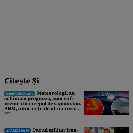
Citește Și
Meteorologii au
Gândul de Vreme
schimbat prognoza, cum va fi
vremea la început de săptămână.
ANM, informații de ultimă oră
pentru Gândul
10:29
Pactul militar Iran-
ANALIZA de 10