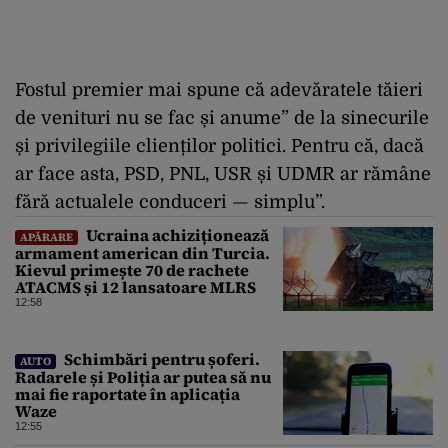
Fostul premier mai spune că adevăratele tăieri
de venituri nu se fac și anume” de la sinecurile
și privilegiile clienților politici. Pentru că, dacă
ar face asta, PSD, PNL, USR și UDMR ar rămâne
fără actualele conduceri — simplu”.
Ucraina achiziționează
APĂRARE
armament american din Turcia.
Kievul primește 70 de rachete
ATACMS și 12 lansatoare MLRS
12:58
Schimbări pentru șoferi.
AUTO
Radarele și Poliția ar putea să nu
mai fie raportate în aplicația
Waze
12:55