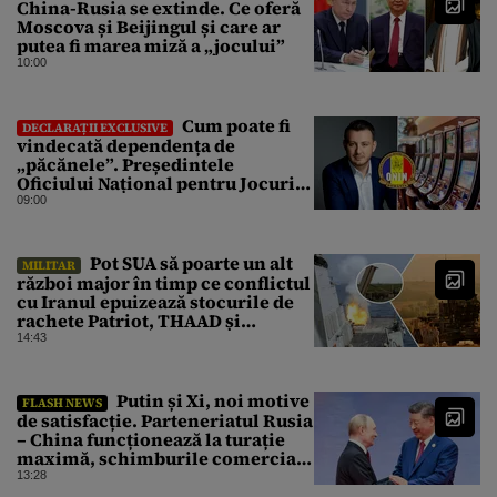
China-Rusia se extinde. Ce oferă
Moscova și Beijingul și care ar
putea fi marea miză a „jocului”
10:00
Cum poate fi
DECLARAȚII EXCLUSIVE
vindecată dependența de
„păcănele”. Președintele
Oficiului Național pentru Jocuri
de Noroc propune o ordonanță de
09:00
urgență istorică și explică
procedura de autoexcludere
unică
Pot SUA să poarte un alt
MILITAR
război major în timp ce conflictul
cu Iranul epuizează stocurile de
rachete Patriot, THAAD și
Tomahawk?
14:43
Putin și Xi, noi motive
FLASH NEWS
de satisfacție. Parteneriatul Rusia
– China funcționează la turație
maximă, schimburile comerciale
ating niveluri record
13:28