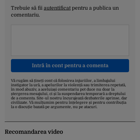
Trebuie să fii
autentificat
pentru a publica un
comentariu.
Intră în cont pentru a comenta
Vă rugăm să țineți cont că folosirea injuriilor, a limbajului
instigator la ură, a apelurilor la violență sau trimiterea repetată,
în mod abuziv, a aceluiași comentariu pot duce nu doar la
ștergerea mesajului, ci și la suspendarea temporară a dreptului
de a comenta. Site-ul nostru încurajează dezbaterile aprinse, dar
civilizate. Vă mulțumim pentru înțelegere și pentru contribuția
la o discuție bazată pe argumente, nu pe atacuri.
Recomandarea video