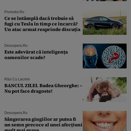
Andra Măruţă şi foştii parteneri
Promotor.ro
Ce se întâmplă dacă trebuie să
fugi cu Tesla în timp ce încarcă?
Un atac armat reaprinde discuția
Descopera.ro
Este adevărat că inteligența
oamenilor scade?
Râzi Cu Lacrimi
BANCUL ZILEI. Badea Gheorghe: –
Nu pot face dragoste!
Descopera.ro
Sângerarea gingiilor ar putea fi
un semn precoce al unei afecțiuni
mult mai grave