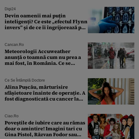
euro din Franța
Digi24
Devin oamenii mai puțin
inteligenți? Ce este „efectul Flynn
invers” și de ce îi îngrijorează pe
cercetători
Cancan.ro
Meteorologii Accuweather
anunță o toamnă cum nu prea a
mai fost, în România. Ce se
întâmplă în septembrie,
octombrie și noiembrie 2026, în
București. Pe ce dată ninge
Ce Se Întâmplă Doctore
Alina Pușcău, mărturisire
sfâșietoare înainte de operație. A
fost diagnosticată cu cancer la
sân în metastază: „Este singurul
tratament care o să mă ajute să
îmi salvez viața”
Ciao.ro
Poveştile de iubire care au rămas
doar o amintire! Imagini tari cu
Gina Pistol, Răzvan Fodor sau