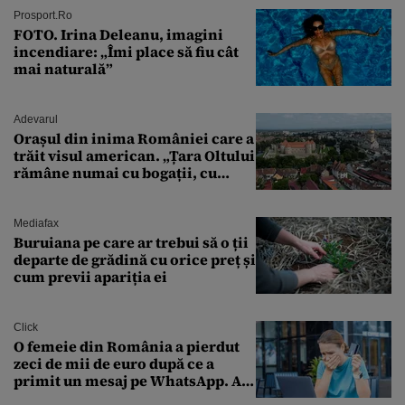
Prosport.ro
FOTO. Irina Deleanu, imagini
incendiare: „Îmi place să fiu cât
mai naturală”
Adevarul
Orașul din inima României care a
trăit visul american. „Țara Oltului
rămâne numai cu bogații, cu
babele, cu moșnegii și cu
sărăntocii”
Mediafax
Buruiana pe care ar trebui să o ții
departe de grădină cu orice preț și
cum previi apariția ei
Click
O femeie din România a pierdut
zeci de mii de euro după ce a
primit un mesaj pe WhatsApp. A
crezut că va moșteni 175.000 de