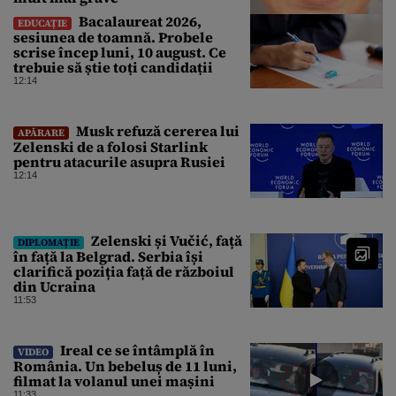
Bacalaureat 2026,
EDUCAȚIE
sesiunea de toamnă. Probele
scrise încep luni, 10 august. Ce
trebuie să știe toți candidații
12:14
Musk refuză cererea lui
APĂRARE
Zelenski de a folosi Starlink
pentru atacurile asupra Rusiei
12:14
Zelenski și Vučić, față
DIPLOMAȚIE
în față la Belgrad. Serbia își
clarifică poziția față de războiul
din Ucraina
11:53
Ireal ce se întâmplă în
VIDEO
România. Un bebeluș de 11 luni,
filmat la volanul unei mașini
11:33