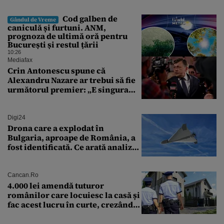
Cod galben de
Gândul de Vreme
caniculă și furtuni. ANM,
prognoza de ultimă oră pentru
București și restul țării
10:26
Mediafax
Crin Antonescu spune că
Alexandru Nazare ar trebui să fie
următorul premier: „E singura
soluție”
Digi24
Drona care a explodat în
Bulgaria, aproape de România, a
fost identificată. Ce arată analiza
preliminară a epavei
Cancan.ro
4.000 lei amendă tuturor
românilor care locuiesc la casă și
fac acest lucru în curte, crezând
că nu îi vede nimeni