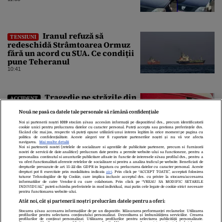
Iranul refuză să
TENSIUNI
redeschidă Strâmtoarea Ormuz
fără un acord cu SUA. Ce condiții
pune Teheranul
10:41
Tragedie pe străzile din
ACCIDENT
România! Accident grav pe DN6. O
Nouă ne pasă ca datele tale personale să rămână confidențiale
persoană a murit
10:31
Noi și partenerii noștri
1019
stocăm și/sau accesăm informații pe dispozitivul dvs., precum identificatorii
cookie unici pentru prelucrarea datelor cu caracter personal. Puteți accepta sau gestiona preferințele dvs.
făcând clic mai jos, respectiv vă puteți opune utilizării unui interes legitim în orice moment pe pagina cu
politica de confidențialitate. Aceste alegeri vor fi raportate partenerilor noștri și nu vă vor afecta
navigarea.
Mai multe detalii
Noi si partenerii nostri (retelele de socializare si agentiile de publicitate partenere, precum si furnizorii
nostri de servicii de date analitice) prelucram date pentru a permite website-ului sa functioneze, pentru a
personaliza continutul si anunturile publicitare afisate in functie de interesele si/sau profilul dvs., pentru a
va oferi functionalitati aferente retelelor de socializare si pentru a analiza traficul pe website. Beneficiati de
drepturile prevazute de art. 15-22 din GDPR in legatura cu prelucrarea datelor cu caracter personal. Aceste
drepturi pot fi exercitate prin modalitatea indicata
aici
. Prin click pe “ACCEPT TOATE”, acceptati folosirea
tuturor Tehnologiilor de tip Cookie, care implica inclusiv acceptul dvs. cu privire la stocarea/accesarea
informatiilor de catre Vendor-ii cu care colaboram. Prin click pe “VREAU SA MODIFIC SETARILE
INDIVIDUAL” puteti schimba preferintele in mod individual, mai putin cele legate de cookie strict necesare
pentru functionarea website-ului.
Atât noi, cât și partenerii noștri prelucrăm datele pentru a oferi:
Stocarea și/sau accesarea informațiilor de pe un dispozitiv. Măsurarea performanței reclamelor. Utilizarea
Despre Noi
Contact
Echipa Editorială
profilurilor pentru selectarea conținutului personalizat. Dezvoltarea și îmbunătățirea serviciilor. Crearea
profilurilor de conținut personalizat. Utilizarea profilurilor pentru selectarea publicității personalizate.