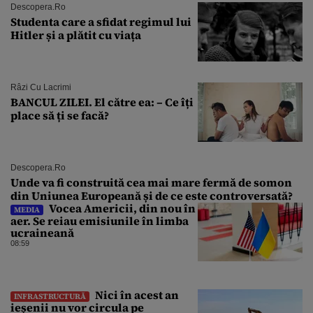
Descopera.ro
Studenta care a sfidat regimul lui
Hitler și a plătit cu viața
Râzi Cu Lacrimi
BANCUL ZILEI. El către ea: – Ce îți
place să ți se facă?
Descopera.ro
Unde va fi construită cea mai mare fermă de somon
din Uniunea Europeană și de ce este controversată?
Vocea Americii, din nou în
MEDIA
aer. Se reiau emisiunile în limba
ucraineană
08:59
Nici în acest an
INFRASTRUCTURĂ
ieșenii nu vor circula pe