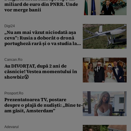
miliard de euro din PNRR. Unde
vor merge banii
Digi24
„Nu am mai văzut niciodată așa
ceva”: Rusia a doborât o dronă
portugheză rară și o va studia la
un institut de cercetare
Cancan.ro
Au DIVORȚAT, după 2 ani de
căsnicie! Vestea momentului în
showbiz😮
Prosport.ro
Prezentatoarea TV, postare
despre o plajă de nudiști: „Bine te-
am găsit, Amsterdam”
Adevarul