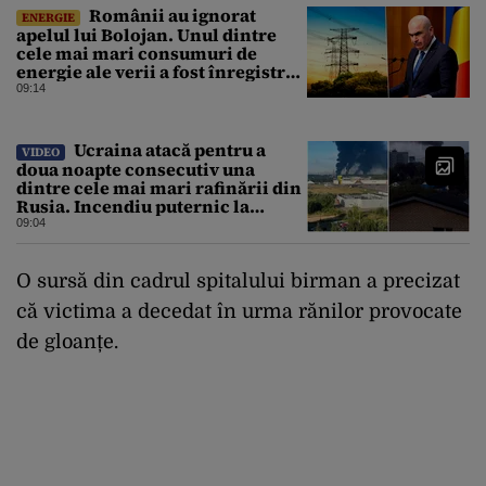
Românii au ignorat
ENERGIE
apelul lui Bolojan. Unul dintre
cele mai mari consumuri de
energie ale verii a fost înregistrat
miercuri seara
09:14
Ucraina atacă pentru a
VIDEO
doua noapte consecutiv una
dintre cele mai mari rafinării din
Rusia. Incendiu puternic la
instalația din Iaroslavl
09:04
O sursă din cadrul spitalului birman a precizat
că victima a decedat în urma rănilor provocate
de gloanțe.