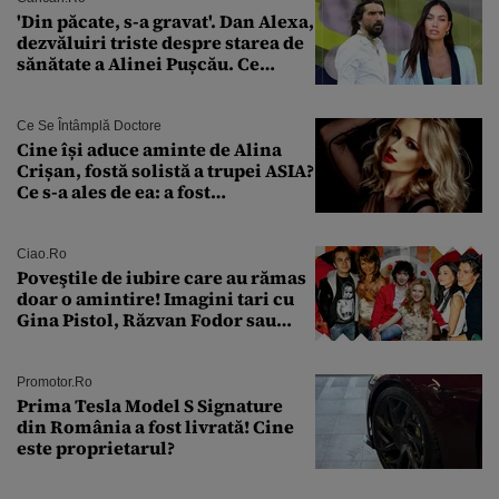
'Din păcate, s-a gravat'. Dan Alexa,
dezvăluiri triste despre starea de
sănătate a Alinei Pușcău. Ce
discuție au avut cu două zile în
urmă
Ce Se Întâmplă Doctore
Cine își aduce aminte de Alina
Crișan, fostă solistă a trupei ASIA?
Ce s-a ales de ea: a fost
condamnată la închisoare cu
suspendare. Ce acuzații i se aduc
Ciao.ro
Poveştile de iubire care au rămas
doar o amintire! Imagini tari cu
Gina Pistol, Răzvan Fodor sau
Andra Măruţă şi foştii parteneri
Promotor.ro
Prima Tesla Model S Signature
din România a fost livrată! Cine
este proprietarul?