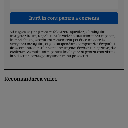
Intră în cont pentru a comenta
Vă rugăm să țineți cont că folosirea injuriilor, a limbajului
instigator la ură, a apelurilor la violență sau trimiterea repetată,
în mod abuziv, a aceluiași comentariu pot duce nu doar la
ștergerea mesajului, ci și la suspendarea temporară a dreptului
de a comenta. Site-ul nostru încurajează dezbaterile aprinse, dar
civilizate. Vă mulțumim pentru înțelegere și pentru contribuția
la o discuție bazată pe argumente, nu pe atacuri.
Recomandarea video