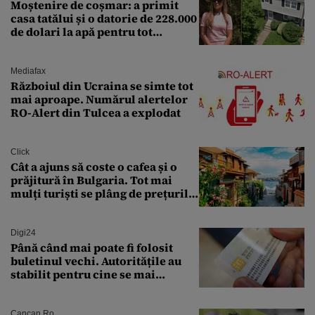
Moștenire de coșmar: a primit
casa tatălui și o datorie de 228.000
de dolari la apă pentru tot
cartierul
Mediafax
Războiul din Ucraina se simte tot
mai aproape. Numărul alertelor
RO-Alert din Tulcea a explodat
Click
Cât a ajuns să coste o cafea și o
prăjitură în Bulgaria. Tot mai
mulți turiști se plâng de prețurile
ridicate
Digi24
Până când mai poate fi folosit
buletinul vechi. Autoritățile au
stabilit pentru cine se mai
eliberează cartea de identitate
model 1997
Cancan.ro