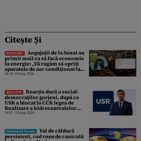
Citește Și
Angajaţii de la Senat au
EXCLUSIV
primit mail ca să facă economie
la energie: „Vă rugăm să opriţi
aparatele de aer condiţionat la
sfârşitul programului”
15:40, 04 Aug 2026
Reacție dură a social-
REACȚIE
democraților gorjeni, după ce
USR a blocat la CCR legea de
finalizare a hidrocentralelor
abandonate. „Nu ne-ar surprinde
14:07, 03 Aug 2026
dacă Miruță și USR ar acuza PSD și
de faptul că asupra Europei s-a
abătut o cupolă de foc”
Val de căldură
Gândul de Vreme
persistent, cod roșu de caniculă