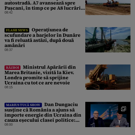
autostradă. A7 avansează spre
Pașcani, în timp ce pe A8 lucrările
întârzie
08:42
Operaţiunea de
FLASH NEWS
scufundare a barjelor în Dunăre
va fi reluată astăzi, după două
amânări
08:37
Ministrul Apărării din
RĂZBOI
Marea Britanie, vizită la Kiev.
Londra promite să sprijine
Ucraina cu tot ce are nevoie
08:15
Dan Dungaciu
MARIUS TUCĂ SHOW
susține că România a ajuns să
importe energie din Ucraina din
cauza eșecului clasei politice:
Este bilanțul politic al ultimilor
08:00
ani