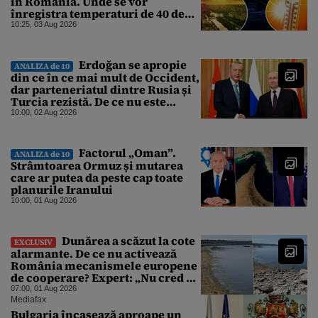
în România. Unde se vor
înregistra temperaturi de 40 de
grade, potrivit ANM
10:25, 03 Aug 2026
Erdoğan se apropie
ANALIZA de 10
din ce în ce mai mult de Occident,
dar parteneriatul dintre Rusia și
Turcia rezistă. De ce nu este
Moscova îngrijorată de
10:00, 02 Aug 2026
orientarea spre vest a Ankarei
Factorul „Oman”.
ANALIZA de 10
Strâmtoarea Ormuz și mutarea
care ar putea da peste cap toate
planurile Iranului
10:00, 01 Aug 2026
Dunărea a scăzut la cote
EXCLUSIV
alarmante. De ce nu activează
România mecanismele europene
de cooperare? Expert: „Nu cred că
a sta și a aștepta ploaia reprezintă
07:00, 01 Aug 2026
o strategie viabilă”
Mediafax
Bulgaria încasează aproape un