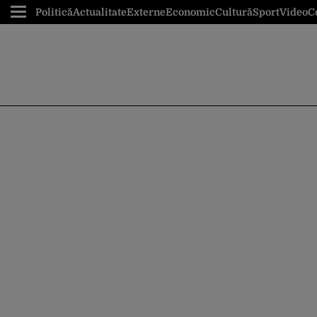
Politică
Actualitate
Externe
Economic
Cultură
Sport
Video
C