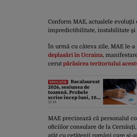
Conform MAE, actualele evoluţii d
impredictibilitate, instabilitate ş
În urmă cu câteva zile, MAE le-a 
deplasări în Ucraina
, manifestare
cerut
părăsirea teritoriului acestu
Bacalaureat
EDUCAȚIE
2026, sesiunea de
toamnă. Probele
scrise încep luni, 10
august. Ce trebuie să
12:14
știe toți candidații
MAE precizează că personalul cons
oficiilor consulare de la Cernăuţ
atât cu cetăţenii români care şi-