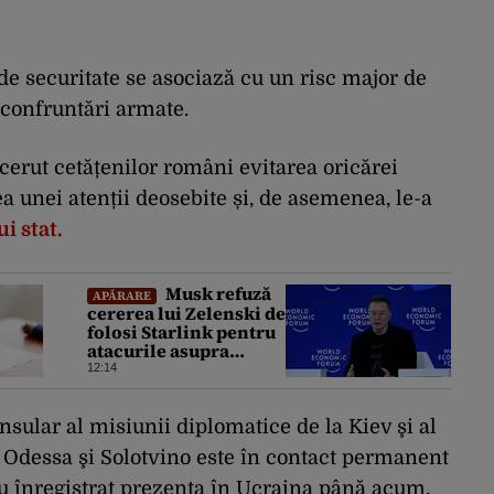
e securitate se asociază cu un risc major de
i confruntări armate.
cerut cetățenilor români evitarea oricărei
a unei atenții deosebite și, de asemenea, le-a
i stat.
Musk refuză
APĂRARE
cererea lui Zelenski de
folosi Starlink pentru
atacurile asupra
Rusiei
12:14
ular al misiunii diplomatice de la Kiev şi al
i, Odessa şi Solotvino este în contact permanent
au înregistrat prezenţa în Ucraina până acum,