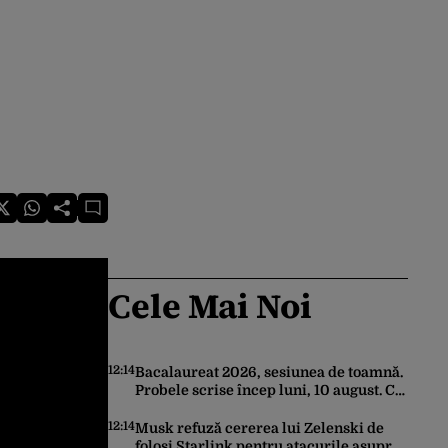
Cele Mai Noi
12:14
Bacalaureat 2026, sesiunea de toamnă.
Probele scrise încep luni, 10 august. Ce
trebuie să știe toți candidații
12:14
Musk refuză cererea lui Zelenski de
folosi Starlink pentru atacurile asupra