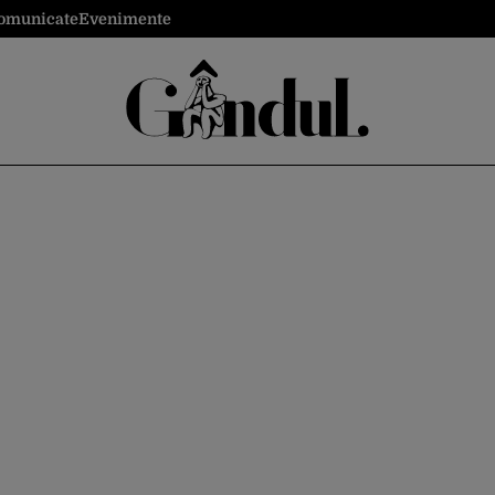
omunicate
Evenimente