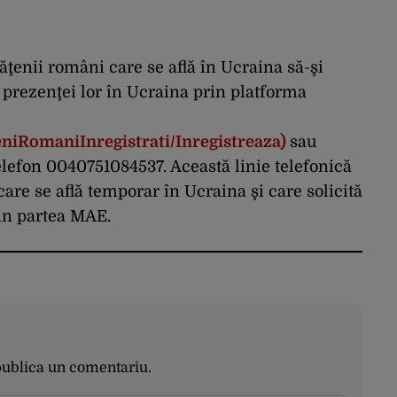
tăţenii români care se află în Ucraina să-şi
e prezenţei lor în Ucraina prin platforma
eniRomaniInregistrati/Inregistreaza)
sau
efon 0040751084537. Această linie telefonică
are se află temporar în Ucraina şi care solicită
din partea MAE.
publica un comentariu.