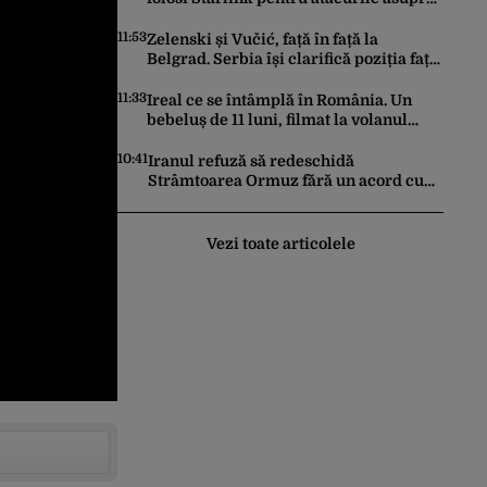
Rusiei
11:53
Zelenski și Vučić, față în față la
Belgrad. Serbia își clarifică poziția față
de războiul din Ucraina
11:33
Ireal ce se întâmplă în România. Un
bebeluș de 11 luni, filmat la volanul
unei mașini
10:41
Iranul refuză să redeschidă
Strâmtoarea Ormuz fără un acord cu
SUA. Ce condiții pune Teheranul
Vezi toate articolele