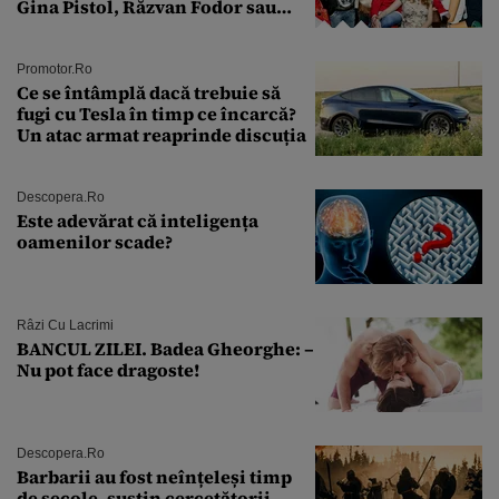
Gina Pistol, Răzvan Fodor sau
Andra Măruţă şi foştii parteneri
Promotor.ro
Ce se întâmplă dacă trebuie să
fugi cu Tesla în timp ce încarcă?
Un atac armat reaprinde discuția
Descopera.ro
Este adevărat că inteligența
oamenilor scade?
Râzi Cu Lacrimi
BANCUL ZILEI. Badea Gheorghe: –
Nu pot face dragoste!
Descopera.ro
Barbarii au fost neînțeleși timp
de secole, susțin cercetătorii