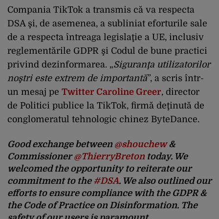
Compania TikTok a transmis că va respecta
DSA şi, de asemenea, a subliniat eforturile sale
de a respecta întreaga legislaţie a UE, inclusiv
reglementările GDPR şi Codul de bune practici
privind dezinformarea. „
Siguranţa utilizatorilor
noştri este extrem de importantă
”, a scris într-
un mesaj pe
Twitter Caroline Greer
, director
de Politici publice la TikTok, firmă deţinută de
conglomeratul tehnologic chinez ByteDance.
Good exchange between
@shouchew
&
Commissioner
@ThierryBreton
today. We
welcomed the opportunity to reiterate our
commitment to the
#DSA
. We also outlined our
efforts to ensure compliance with the GDPR &
the Code of Practice on Disinformation. The
safety of our users is paramount