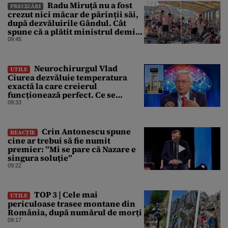
Radu Miruță nu a fost
PRECIZĂRI
crezut nici măcar de părinții săi,
după dezvăluirile Gândul. Cât
spune că a plătit ministrul demis
pentru vacanța la 5 stele în Turcia
09:45
Neurochirurgul Vlad
UTILE
Ciurea dezvăluie temperatura
exactă la care creierul
funcționează perfect. Ce se
întâmplă când afară sunt peste 35
09:33
grade Celsius
Crin Antonescu spune
REACȚIE
cine ar trebui să fie numit
premier: ”Mi se pare că Nazare e
singura soluție”
09:22
TOP 3 | Cele mai
UTILE
periculoase trasee montane din
România, după numărul de morți
09:17