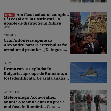
Am făcut calculul complet.
UTILE
Cât costă o zi la Costinești + o
noapte de distracție în Nibiru
09:04
Mediafax
Crin Antonescu spune că
Alexandru Nazare ar trebui să fie
următorul premier: „E singura
soluție”
Digi24
Drona care a explodat în
Bulgaria, aproape de România, a
fost identificată. Ce arată analiza
preliminară a epavei
Cancan.ro
Meteorologii Accuweather
anunță o toamnă cum nu prea a
mai fost, în România. Ce se