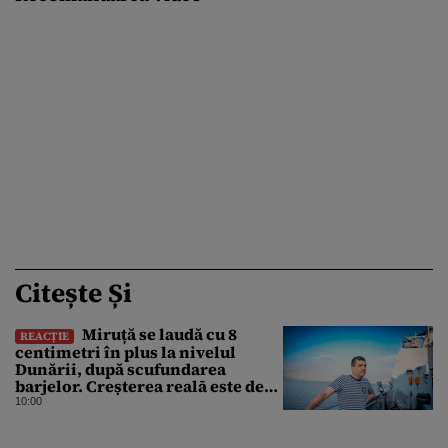
Citește Și
Miruță se laudă cu 8
REACȚIE
centimetri în plus la nivelul
Dunării, după scufundarea
barjelor. Creșterea realā este de
doar 4 centimetri
10:00