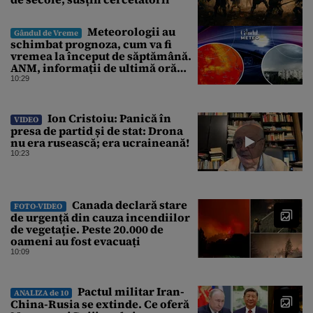
Meteorologii au
Gândul de Vreme
schimbat prognoza, cum va fi
vremea la început de săptămână.
ANM, informații de ultimă oră
pentru Gândul
10:29
Ion Cristoiu: Panică în
VIDEO
presa de partid și de stat: Drona
nu era rusească; era ucraineană!
10:23
Canada declară stare
FOTO-VIDEO
de urgență din cauza incendiilor
de vegetație. Peste 20.000 de
oameni au fost evacuați
10:09
Pactul militar Iran-
ANALIZA de 10
China-Rusia se extinde. Ce oferă