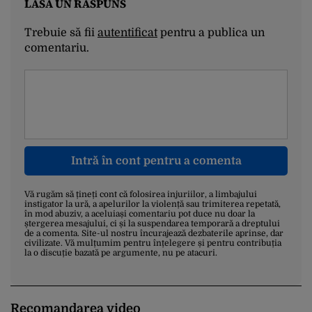
LASĂ UN RĂSPUNS
Trebuie să fii
autentificat
pentru a publica un
comentariu.
Intră în cont pentru a comenta
Vă rugăm să țineți cont că folosirea injuriilor, a limbajului
instigator la ură, a apelurilor la violență sau trimiterea repetată,
în mod abuziv, a aceluiași comentariu pot duce nu doar la
ștergerea mesajului, ci și la suspendarea temporară a dreptului
de a comenta. Site-ul nostru încurajează dezbaterile aprinse, dar
civilizate. Vă mulțumim pentru înțelegere și pentru contribuția
la o discuție bazată pe argumente, nu pe atacuri.
Recomandarea video