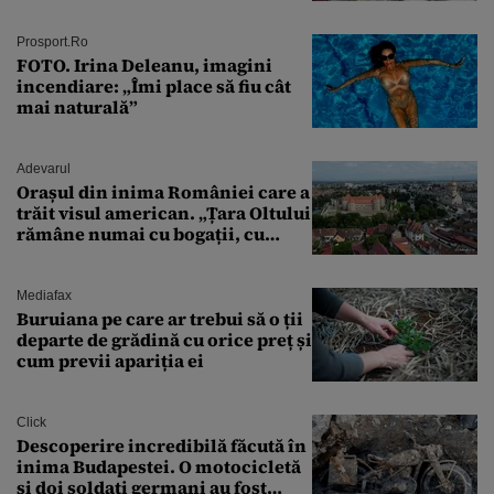
întâmplă în septembrie,
octombrie și noiembrie 2026, în
București. Pe ce dată ninge
Prosport.ro
FOTO. Irina Deleanu, imagini
incendiare: „Îmi place să fiu cât
mai naturală”
Adevarul
Orașul din inima României care a
trăit visul american. „Țara Oltului
rămâne numai cu bogații, cu
babele, cu moșnegii și cu
sărăntocii”
Mediafax
Buruiana pe care ar trebui să o ții
departe de grădină cu orice preț și
cum previi apariția ei
Click
Descoperire incredibilă făcută în
inima Budapestei. O motocicletă
și doi soldați germani au fost