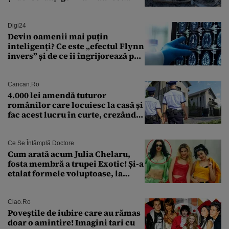
găsiți în Dunăre
Digi24
Devin oamenii mai puțin
inteligenți? Ce este „efectul Flynn
invers” și de ce îi îngrijorează pe
cercetători
Cancan.ro
4.000 lei amendă tuturor
românilor care locuiesc la casă și
fac acest lucru în curte, crezând
că nu îi vede nimeni
Ce Se Întâmplă Doctore
Cum arată acum Julia Chelaru,
fosta membră a trupei Exotic! Și-a
etalat formele voluptoase, la
aproape 50 de ani
Ciao.ro
Poveştile de iubire care au rămas
doar o amintire! Imagini tari cu