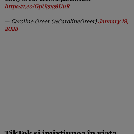
https://t.co/GpUgcg6UuR
— Caroline Greer (@CarolineGreer)
January 19,
2023
TikTok și imixtiunea în viața