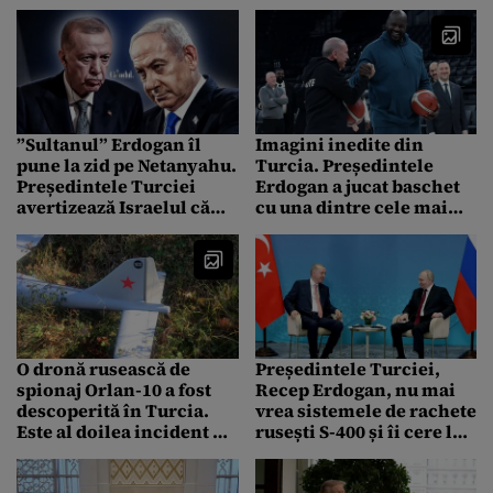
România din Turcia. Ce
dotări are nava
”Sultanul” Erdogan îl
Imagini inedite din
pune la zid pe Netanyahu.
Turcia. Președintele
Președintele Turciei
Erdogan a jucat baschet
avertizează Israelul că
cu una dintre cele mai
”va plăti preţul” pentru
mari vedete ale
dezastrul din Orientul
baschetului american
Mijlociu
O dronă rusească de
Președintele Turciei,
spionaj Orlan-10 a fost
Recep Erdogan, nu mai
descoperită în Turcia.
vrea sistemele de rachete
Este al doilea incident de
rusești S-400 și îi cere lui
acest fel în această
Vladimir Putin să le ia
săptămână
înapoi