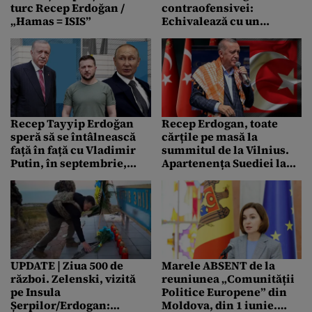
turc Recep Erdoğan /
contraofensivei:
„Hamas = ISIS”
Echivalează cu un
scuipat în fața soldaților.
Erdoğan merge la Soci pe
4 septembrie
Recep Tayyip Erdoğan
Recep Erdogan, toate
speră să se întâlnească
cărțile pe masă la
față în față cu Vladimir
summitul de la Vilnius.
Putin, în septembrie,
Apartenența Suediei la
dacă timpul le permite
NATO, în mâinile
președintelui turc?
UPDATE | Ziua 500 de
Marele ABSENT de la
război. Zelenski, vizită
reuniunea „Comunității
pe Insula
Politice Europene” din
Șerpilor/Erdogan:
Moldova, din 1 iunie.