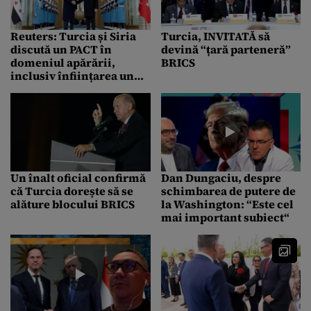
Reuters: Turcia și Siria
Turcia, INVITATĂ să
discută un PACT în
devină “țară parteneră”
domeniul apărării,
BRICS
inclusiv înființarea unor
baze aeriene turcești în
centrul Siriei
Un înalt oficial confirmă
Dan Dungaciu, despre
că Turcia dorește să se
schimbarea de putere de
alăture blocului BRICS
la Washington: “Este cel
mai important subiect“