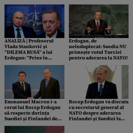
Ucraina „merită” să
Macron: „Decizii
adere la NATO / SUA
importante pentru
trimit muniții cu
viitorul nostru comun”
dispersie la Kiev
ANALIZĂ | Profesorul
Erdogan, de
Vlada Stanković și
neînduplecat: Suedia NU
”DILEMA RUSĂ” a lui
primește votul Turciei
Erdogan: ”Prins în
pentru aderarea la NATO!
îmbrățișarea sufocantă a
lui Putin, instrument util
în încercarea Rusiei de a
submina NATO”
Emmanuel Macron i-a
Recep Erdogan va discuta
cerut lui Recep Erdogan
cu secretarul general al
să respecte dorința
NATO despre aderarea
Suediei și Finlandei de
Finlandei şi Suediei la
aderare la NATO
Alianță. Președintele
Turciei: „Vom continua