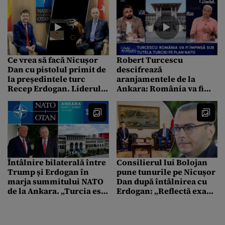
Ce vrea să facă Nicușor
Robert Turcescu
Dan cu pistolul primit de
descifrează
la președintele turc
aranjamentele de la
Recep Erdogan. Liderul
Ankara: România va fi
de la Cotroceni nu are
împinsă sub tutela
experiență în trasul cu
Turciei
arma
Întâlnire bilaterală între
Consilierul lui Bolojan
Trump și Erdogan în
pune tunurile pe Nicușor
marja summitului NATO
Dan după întâlnirea cu
de la Ankara. „Turcia este
Erdogan: „Reflectă exact
o țară mai loială decât
ceea ce a făcut cu
orice alt aliat”
România în primul an:
praf și pulbere”