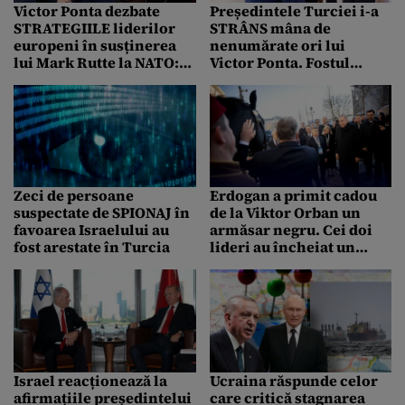
Victor Ponta dezbate
Președintele Turciei i-a
STRATEGIILE liderilor
STRÂNS mâna de
europeni în susținerea
nenumărate ori lui
lui Mark Rutte la NATO:
Victor Ponta. Fostul
“Erdogan nu l-a susținut
PREMIER al României i-a
până nu i-a dat Turciei ce
vorbit în turcă lui Recep
a vrut“
Erdogan
Zeci de persoane
Erdogan a primit cadou
suspectate de SPIONAJ în
de la Viktor Orban un
favoarea Israelului au
armăsar negru. Cei doi
fost arestate în Turcia
lideri au încheiat un
PARTENERIAT strategic
la Budapesta
Israel reacționează la
Ucraina răspunde celor
afirmațiile președintelui
care critică stagnarea