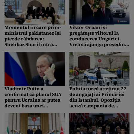
Momentul în care prim-
Viktor Orban își
ministrul pakistanez își
pregătește viitorul la
pierde răbdarea:
conducerea Ungariei.
Shehbaz Sharif intră
Vrea să ajungă președinte
peste Putin și Erdogan
cu puteri extinse, scrie
Bloomberg
Vladimir Putin a
Poliția turcă a reținut 22
confirmat că planul SUA
de angajați ai Primăriei
pentru Ucraina ar putea
din Istanbul. Opoziția
deveni baza unei
acuză campania de
înțelegeri
REPRESIUNE politică a
lui Erdogan