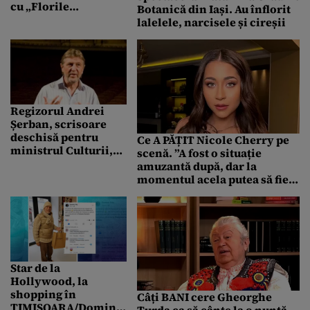
cu „Florile
Botanică din Iași. Au înflorit
salcâmilor nebuni”.
lalelele, narcisele și cireșii
Biletele s-au pus deja
în vânzare
Regizorul Andrei
Șerban, scrisoare
deschisă pentru
Ce A PĂȚIT Nicole Cherry pe
ministrul Culturii,
scenă. ”A fost o situație
după controversele
amuzantă după, dar la
din spectacolul
momentul acela putea să fie
„Proorocul Ilie” :
tragică”
„RISCURILE vor fi
imense”
Star de la
Hollywood, la
shopping în
Câți BANI cere Gheorghe
TIMIȘOARA/Dominic
Turda ca să cânte la o nuntă.