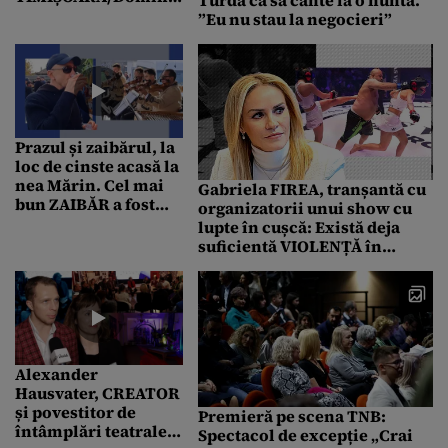
FRITZ: Au venit și din
”Eu nu stau la negocieri”
Hollywood la noul
magazin de
suveniruri
Prazul și zaibărul, la
loc de cinste acasă la
nea Mărin. Cel mai
Gabriela FIREA, tranșantă cu
bun ZAIBĂR a fost
organizatorii unui show cu
premiat la Băilești
lupte în cușcă: Există deja
suficientă VIOLENȚĂ în
societate împotriva FEMEII….
Alexander
Hausvater, CREATOR
și povestitor de
Premieră pe scena TNB:
întâmplări teatrale,
Spectacol de excepție „Crai