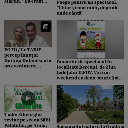
Martin. ”Eu eram
Fuego pentru un spectacol.
toată LEȘINATĂ, nu
”Chiar și mai mult, depinde
m-a mai interesat
unde cântă”
cum arăt atunci”
FOTO / Ce TARIF
percep Ionuț și
Doinița Dolănescu la
Două zile de spectacol în
un eveniment.
localitate Berceni, de Ziua
”Pentru un recital de
Județului ILFOV. Va fi un
45 de minute”
weekend cu dans, muzică și
voie bună pe stadionul din
localitate
Tudor Gheorghe
revine pe scena Sălii
Palatului, pe 5 mai,
Spectacolul naturii la Grădina