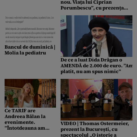
într-un dialog
nou. Viața lui Ciprian
savuros cu actorii.
Porumbescu”, cu prezența
„Contactul emotiv va
strănepoatei marelui
rămâne pentru
compozitor
totdeauna”
Bancul de duminică |
Molia la pediatru
De ce a luat Dida Drăgan o
AMENDĂ de 2.000 de euro. ”Am
platit, nu am spus nimic”
Ce TARIF are
Andreea Bălan la
evenimente.
VIDEO | Thomas Ostermeier,
”Întotdeauna am
prezent la București, cu
cerut un pic sub
spectacolul „O istorie a