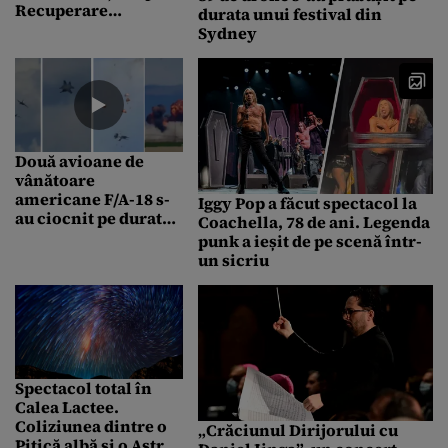
Recuperare
durata unui festival din
Neuropsihomotorie
Sydney
Copii a Sanatoriului
Balnear și de
Recuperare
Techirghiol
Două avioane de
vânătoare
americane F/A-18 s-
Iggy Pop a făcut spectacol la
au ciocnit pe durata
Coachella, 78 de ani. Legenda
unui spectacol
punk a ieșit de pe scenă într-
aerian. Toți cei patru
un sicriu
piloți au reușit să se
parașuteze în
siguranță
Spectacol total în
Calea Lactee.
Coliziunea dintre o
„Crăciunul Dirijorului cu
Pitică albă și o Astră