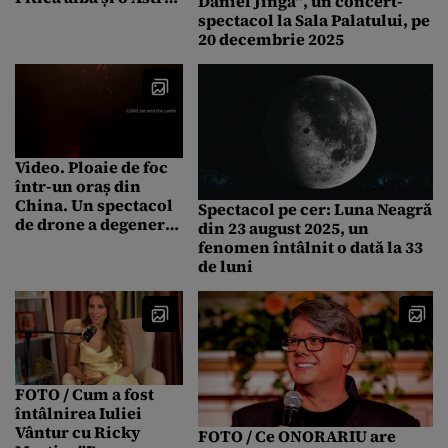
Daniel Jinga”, un concert-
mai mare va lumina
spectacol la Sala Palatului, pe
Galaxia. Când va
20 decembrie 2025
putea văzut impactul
devastator
Video. Ploaie de foc
într-un oraș din
China. Un spectacol
Spectacol pe cer: Luna Neagră
de drone a degenerat
din 23 august 2025, un
în haos după o
fenomen întâlnit o dată la 33
defecțiune. Bucăți de
de luni
echipament aprins s-
au prăbușit peste
spectatori. Imediat s-
a instalat panica
FOTO / Cum a fost
întâlnirea Iuliei
Vântur cu Ricky
FOTO / Ce ONORARIU are