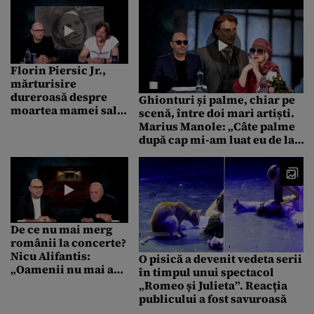
Florin Piersic Jr.,
mărturisire
dureroasă despre
Ghionturi și palme, chiar pe
moartea mamei sale:
scenă, între doi mari artiști.
„Am jucat într-o
Marius Manole: „Câte palme
comedie în ziua în
după cap mi-am luat eu de la
care a murit”
doamna Mandache, n-ați luat
de când erați mic”
De ce nu mai merg
românii la concerte?
Nicu Alifantis:
O pisică a devenit vedeta serii
„Oamenii nu mai au
în timpul unui spectacol
starea necesară să
„Romeo și Julieta”. Reacția
vină la un spectacol”
publicului a fost savuroasă