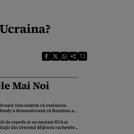
 Ucraina?
le Mai Noi
icușor Dan susține că evaluarea
oody’s demonstrează că România a
ăcut pașii necesari pentru a menține
ncrederea investitorilor: „Totuși,
ât de repede și-au epuizat SUA și
erspectiva rămâne rezervată”
liații din Orientul Mijlociu rachetele
n conflictul cu Iranul