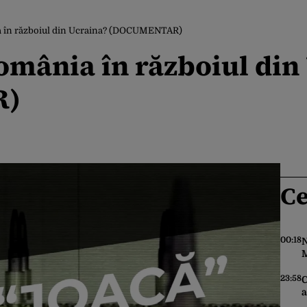
 în războiul din Ucraina? (DOCUMENTAR)
mânia în războiul din
R)
Ce
00:18
N
M
f
î
23:58
C
p
a
î