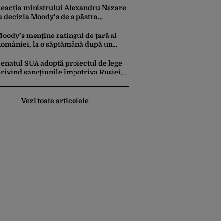
eacția ministrului Alexandru Nazare
a decizia Moody’s de a păstra
omânia recomandată investitorilor:
Este un răgaz, dar în niciun caz un
oody’s menține ratingul de țară al
otiv de relaxare”
omâniei, la o săptămână după un
aport similar al agenției Fitch. Lipsa
nui guvern cu puteri depline,
Senatul SUA adoptă proiectul de lege
rincipala vulnerabilitate din raport
rivind sancțiunile împotriva Rusiei,
promovat de omul lui Trump
Vezi toate articolele