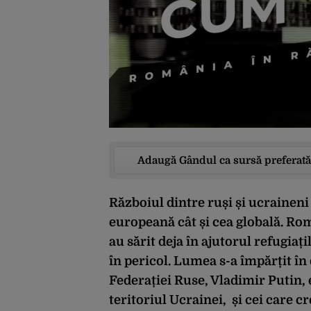
Adaugă Gândul ca sursă preferată
Războiul dintre ruși și ucrainen
europeană cât și cea globală. Ro
au sărit deja în ajutorul refugiați
în pericol. Lumea s-a împărțit în
Federației Ruse, Vladimir Putin, e
teritoriul Ucrainei, și cei care c