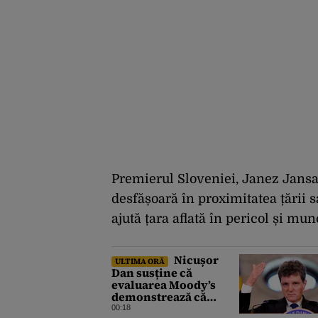
Premierul Sloveniei, Janez Jansa
desfășoară în proximitatea țării s
ajută țara aflată în pericol și mu
Nicușor
ULTIMA ORĂ
Dan susține că
evaluarea Moody’s
demonstrează că
România a făcut pașii
00:18