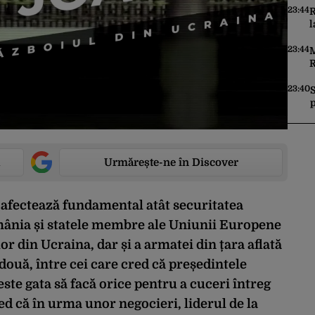
23:44
R
l
R
„
23:44
M
m
R
r
u
23:40
p
p
Urmărește-ne în Discover
i afectează fundamental atât securitatea
mânia și statele membre ale Uniunii Europene
lor din Ucraina, dar și a armatei din țara aflată
 două, între cei care cred că președintele
ste gata să facă orice pentru a cuceri întreg
red că în urma unor negocieri, liderul de la