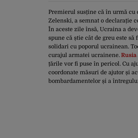
necesari pentru a
menține încrederea
investitorilor: „Totuși,
Premierul susține că în urmă cu d
perspectiva rămâne
Zelenski, a semnat o declarație 
rezervată”
În aceste zile însă, Ucraina a dev
spune că știe cât de greu este să fi
solidari cu poporul ucrainean. To
curajul armatei ucrainene.
Rusia 
țările vor fi puse în pericol. Cu 
coordonate măsuri de ajutor și ac
bombardamentelor și a întregului