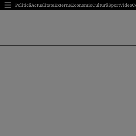
Politică
Actualitate
Externe
Economic
Cultură
Sport
Video
C