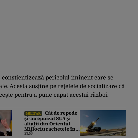
 conștientizează pericolul iminent care se
ale. Acesta susține pe rețelele de socializare că
ncește pentru a pune capăt acestui război.
Cât de repede
MILITAR
și-au epuizat SUA și
aliații din Orientul
Mijlociu rachetele în
conflictul cu Iranul
23:58