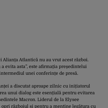
i Alianța Atlantică nu au vrut acest război.
a evita asta”, este afirmația președintelui
ntermediul unei conferințe de presă.
anței a discutat aproape zilnic cu inițiatorul
rea unui dialog este esențială pentru evitarea
ședintele Macron. Liderul de la Elysee
a opri războiul și pentru a menține legătura cu