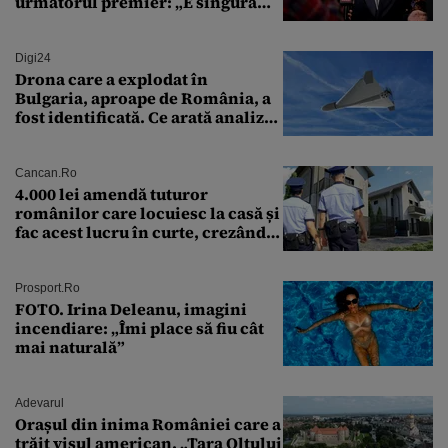
următorul premier: „E singura
soluție”
Digi24
Drona care a explodat în
Bulgaria, aproape de România, a
fost identificată. Ce arată analiza
preliminară a epavei
Cancan.ro
4.000 lei amendă tuturor
românilor care locuiesc la casă și
fac acest lucru în curte, crezând
că nu îi vede nimeni
Prosport.ro
FOTO. Irina Deleanu, imagini
incendiare: „Îmi place să fiu cât
mai naturală”
Adevarul
Orașul din inima României care a
trăit visul american. „Țara Oltului