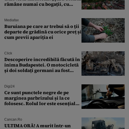
rămâne numai cu bogații, cu
babele, cu moșnegii și cu
sărăntocii”
Mediafax
Buruiana pe care ar trebui să o ții
departe de grădină cu orice preț și
cum previi apariția ei
Click
Descoperire incredibilă făcută în
inima Budapestei. O motocicletă
și doi soldați germani au fost
găsiți în Dunăre
Digi24
Ce sunt punctele negre de pe
marginea parbrizului și la ce
folosesc. Rolul lor este esențial
pentru siguranța mașinii
Cancan.ro
ULTIMA ORĂ! A murit într-un