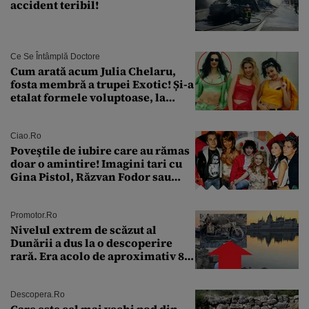
accident teribil!
Ce Se Întâmplă Doctore
Cum arată acum Julia Chelaru,
fosta membră a trupei Exotic! Și-a
etalat formele voluptoase, la
aproape 50 de ani
Ciao.ro
Poveştile de iubire care au rămas
doar o amintire! Imagini tari cu
Gina Pistol, Răzvan Fodor sau
Andra Măruţă şi foştii parteneri
Promotor.ro
Nivelul extrem de scăzut al
Dunării a dus la o descoperire
rară. Era acolo de aproximativ 80
de ani
Descopera.ro