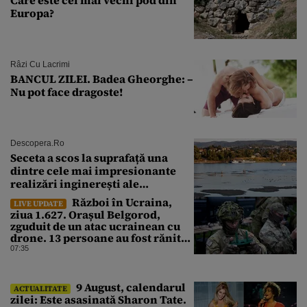
Care este cel mai vechi pod din
Europa?
Râzi Cu Lacrimi
BANCUL ZILEI. Badea Gheorghe: –
Nu pot face dragoste!
Descopera.ro
Seceta a scos la suprafață una
dintre cele mai impresionante
realizări inginerești ale
Imperiului Roman
Război în Ucraina,
LIVE UPDATE
ziua 1.627. Orașul Belgorod,
zguduit de un atac ucrainean cu
drone. 13 persoane au fost rănite
și mai multe clădiri, incendiate
07:35
9 August, calendarul
ACTUALITATE
zilei: Este asasinată Sharon Tate.