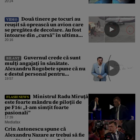
acest fel sunt tot mai dese
20:24
Două tinere pe tocuri au
VIDEO
reușit să oprească un avion care
se pregătea de decolare. Au fost
întoarse din „cursă” în ultima
clipă. Imaginile au devenit virale
20:16
Guvernul crede că sunt
BILANȚ
mulţi angajaţi în sănătate.
Alexandru Rogobete spune că nu
e destul personal pentru
combaterea infecţiilor
19:57
nosocomiale
Ministrul Radu Miruţă
FLASH NEWS
este foarte mândru de piloţii de
pe F16: „I-am simţit foarte
pasionali”
17:39
Mediafax
Crin Antonescu spune că
Alexandru Nazare ar trebui să fie