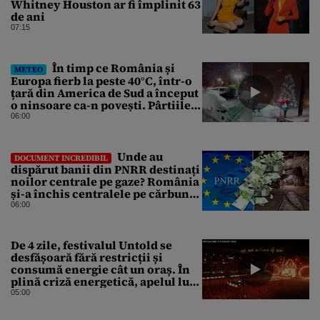
Whitney Houston ar fi împlinit 63
de ani
07:15
În timp ce România și
METEO
Europa fierb la peste 40°C, într-o
țară din America de Sud a început
o ninsoare ca-n povești. Pârtiile
s-au umplut de schiori
06:00
Unde au
DOCUMENT INCREDIBIL
dispărut banii din PNRR destinați
noilor centrale pe gaze? România
și-a închis centralele pe cărbune
în ritm galopant, dar nu a pus
06:00
nimic în loc. 20 milioane de euro
s-au dus pe apa sâmbetei
De 4 zile, festivalul Untold se
desfășoară fără restricții și
consumă energie cât un oraș. În
plină criză energetică, apelul lui
Bolojan de economisire a
05:00
energiei nu s-a auzit la Cluj, în
orașul condus de colegul de