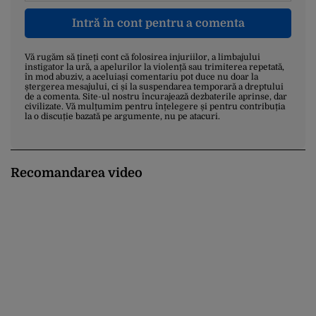
Intră în cont pentru a comenta
Vă rugăm să țineți cont că folosirea injuriilor, a limbajului
instigator la ură, a apelurilor la violență sau trimiterea repetată,
în mod abuziv, a aceluiași comentariu pot duce nu doar la
ștergerea mesajului, ci și la suspendarea temporară a dreptului
de a comenta. Site-ul nostru încurajează dezbaterile aprinse, dar
civilizate. Vă mulțumim pentru înțelegere și pentru contribuția
la o discuție bazată pe argumente, nu pe atacuri.
Recomandarea video