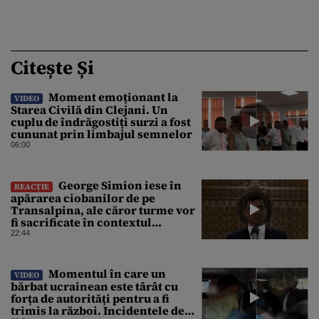
Citește Și
Moment emoționant la
VIDEO
Starea Civilă din Clejani. Un
cuplu de îndrăgostiți surzi a fost
cununat prin limbajul semnelor
06:00
George Simion iese în
REACȚIE
apărarea ciobanilor de pe
Transalpina, ale căror turme vor
fi sacrificate în contextul
focarului de variolă ovină
22:44
Momentul în care un
VIDEO
bărbat ucrainean este târât cu
forța de autorități pentru a fi
trimis la război. Incidentele de