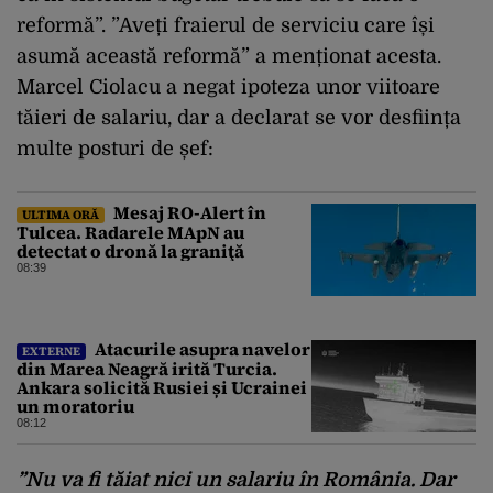
reformă”. ”Aveți fraierul de serviciu care își
asumă această reformă” a menționat acesta.
Marcel Ciolacu a negat ipoteza unor viitoare
tăieri de salariu, dar a declarat se vor desființa
multe posturi de șef:
Mesaj RO-Alert în
ULTIMA ORĂ
Tulcea. Radarele MApN au
detectat o dronă la graniţă
08:39
Atacurile asupra navelor
EXTERNE
din Marea Neagră irită Turcia.
Ankara solicită Rusiei și Ucrainei
un moratoriu
08:12
”Nu va fi tăiat nici un salariu în România. Dar