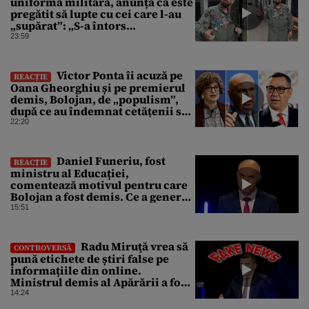
uniformă militară, anunță că este
pregătit să lupte cu cei care l-au
„supărat”: „S-a întors
boomerangul”
23:59
Victor Ponta îi acuză pe
REACȚIE
Oana Gheorghiu și pe premierul
demis, Bolojan, de „populism”,
după ce au îndemnat cetățenii să
reducă consumul energetic
22:20
Daniel Funeriu, fost
REACȚIE
ministru al Educației,
comentează motivul pentru care
Bolojan a fost demis. Ce a generat
eșecul guvernării
15:51
Radu Miruţă vrea să
CONTROVERSĂ
pună etichete de știri false pe
informațiile din online.
Ministrul demis al Apărării a fost
acuzat în repetate rânduri că
14:24
răspândeşte el însuși