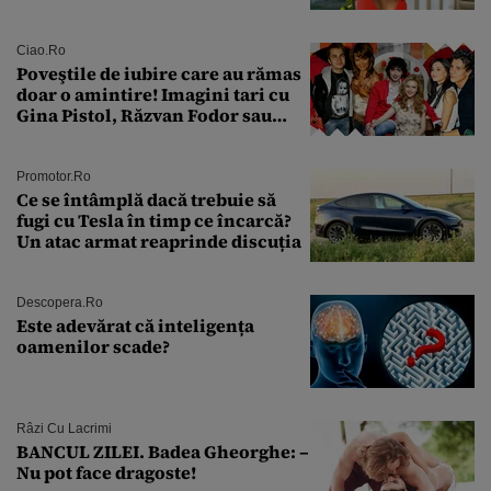
sân în metastază: „Este singurul
tratament care o să mă ajute să
îmi salvez viața”
Ciao.ro
Poveştile de iubire care au rămas
doar o amintire! Imagini tari cu
Gina Pistol, Răzvan Fodor sau
Andra Măruţă şi foştii parteneri
Promotor.ro
Ce se întâmplă dacă trebuie să
fugi cu Tesla în timp ce încarcă?
Un atac armat reaprinde discuția
Descopera.ro
Este adevărat că inteligența
oamenilor scade?
Râzi Cu Lacrimi
BANCUL ZILEI. Badea Gheorghe: –
Nu pot face dragoste!