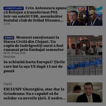
dezinformări. Gândul trece în
revistă derapajele oficialului
Crin Antonescu spune
COMENTARIU
că Bolojan a transformat PNL
într-un satelit USR, asemănător
fostului club de fotbal Dinamo
Victoria, care a aparținut Miliției
13:33
Moment emoționant la
VIDEO
Starea Civilă din Clejani. Un
cuplu de îndrăgostiți surzi a fost
cununat prin limbajul semnelor
06:00, 09 Aug 2026
Mediafax
Se schimbă harta Europei? Țările
care bat la ușa UE după 13 ani de
pauză
Digi24
EXCLUSIV Gheorghiu, atac dur la
Grindeanu: Nu e capabil să fie
solidar cu nevoile țării. E nedrept
ca PSD să primească guvernarea