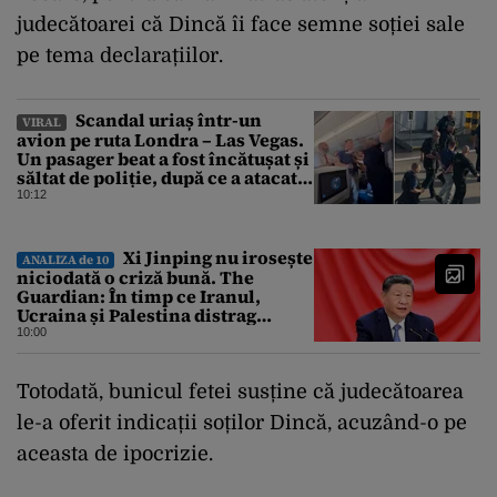
judecătoarei că Dincă îi face semne soției sale
pe tema declarațiilor.
Scandal uriaș într-un
VIRAL
avion pe ruta Londra – Las Vegas.
Un pasager beat a fost încătușat și
săltat de poliție, după ce a atacat o
stewardesă
10:12
Xi Jinping nu irosește
ANALIZA de 10
niciodată o criză bună. The
Guardian: În timp ce Iranul,
Ucraina și Palestina distrag
atenția lumii, el strânge șurubul”
10:00
Totodată, bunicul fetei susține că judecătoarea
le-a oferit indicații soților Dincă, acuzând-o pe
aceasta de ipocrizie.