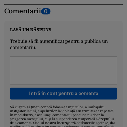
Comentarii
0
LASĂ UN RĂSPUNS
Trebuie să fii
autentificat
pentru a publica un
comentariu.
Intră în cont pentru a comenta
Vă rugăm să țineți cont că folosirea injuriilor, a limbajului
instigator la ură, a apelurilor la violență sau trimiterea repetată,
în mod abuziv, a aceluiași comentariu pot duce nu doar la
ștergerea mesajului, ci și la suspendarea temporară a dreptului
de a comenta. Site-ul nostru încurajează dezbaterile aprinse, dar