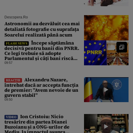
Descopera.ro
Astronomii au dezvăluit cea mai
detaliată fotografie cu suprafața
Soarelui realizată până acum
Începe săptămâna
FLASH NEWS
decisivă pentru banii din PNRR.
Ce legi trebuie să adopte
Parlamentul și câți bani riscă
România să piardă
09:57
Alexandru Nazare,
REACȚIE
întrebat dacă ar accepta funcția
de premier: ”Avem nevoie de un
guvern stabil”
09:50
Ion Cristoiu: Nicio
VIDEO
tresărire din partea Dianei
Buzoianu și a ONG-urilor de
Mediu, la impactul asupra