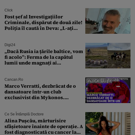
Click
Fost șef al Investigațiilor
Criminale, dispărut de două zile!
Poliția îl caută în Deva: „L-ați
văzut?”
Digi24
„Dacă Rusia ia țările baltice, vom
fi acolo”: Ferma de la capătul
lumii unde magnați ai
tehnologiei vor să
supraviețuiască apocalipsei
Cancan.ro
Marco Verratti, dezbrăcat de o
dansatoare într-un club
exclusivist din Mykonos.
Campionul italian a cedat
complet în fața ispitei!
Ce Se Întâmplă Doctore
Alina Pușcău, mărturisire
sfâșietoare înainte de operație. A
fost diagnosticată cu cancer la