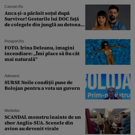
Cancan.ro
Anca și-a părăsit soțul după
Survivor! Gesturile lui DOC față
de colegele din junglă au detonat
relația de acasă!
Prosport.ro
FOTO. Irina Deleanu, imagini
incendiare: „Îmi place să fiu cât
mai naturală”
Adevarul
SURSE Noile condiții puse de
Bolojan pentru a vota un guvern
Mediafax
SCANDAL monstru înainte de un
zbor Anglia-SUA. Scenele din
avion au devenit virale