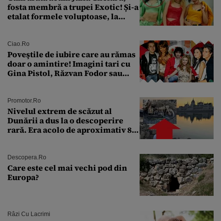
fosta membră a trupei Exotic! Și-a
etalat formele voluptoase, la
aproape 50 de ani
Ciao.ro
Poveştile de iubire care au rămas
doar o amintire! Imagini tari cu
Gina Pistol, Răzvan Fodor sau
Andra Măruţă şi foştii parteneri
Promotor.ro
Nivelul extrem de scăzut al
Dunării a dus la o descoperire
rară. Era acolo de aproximativ 80
de ani
Descopera.ro
Care este cel mai vechi pod din
Europa?
Râzi Cu Lacrimi