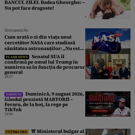
BANCUL ZILEI. Badea Gheorghe: –
Nu pot face dragoste!
Descopera.ro
Cum arată o zi din viața unui
cercetător NASA care studiază
sănătatea astronauților: „Nu este
o știință complicată”
Senatul SUA îl
FLASH NEWS
confirmă pe omul lui Trump în
numirea sa în funcția de procuror
general
19:27
Duminică, 9 august 2026,
EMISIUNI
Gândul prezintă MARTORII –
Feraru, de la hoț, la rege pe
TikTok
19:00
🚨 Ministerul bulgar al
ULTIMA ORĂ