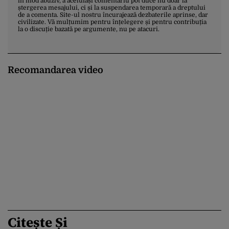
în mod abuziv, a aceluiași comentariu pot duce nu doar la
ștergerea mesajului, ci și la suspendarea temporară a dreptului
de a comenta. Site-ul nostru încurajează dezbaterile aprinse, dar
civilizate. Vă mulțumim pentru înțelegere și pentru contribuția
la o discuție bazată pe argumente, nu pe atacuri.
Recomandarea video
Citește Și