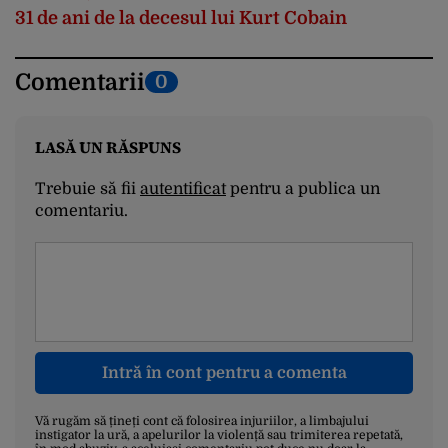
31 de ani de la decesul lui Kurt Cobain
Comentarii
0
LASĂ UN RĂSPUNS
Trebuie să fii
autentificat
pentru a publica un
comentariu.
Intră în cont pentru a comenta
Vă rugăm să țineți cont că folosirea injuriilor, a limbajului
instigator la ură, a apelurilor la violență sau trimiterea repetată,