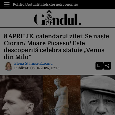
Politică
Actualitate
Externe
Economic
8 APRILIE, calendarul zilei: Se naște
Cioran/ Moare Picasso/ Este
descoperită celebra statuie „Venus
din Milo”
Elena Stănică-Ezeanu
Publicat:
08.04.2025, 07:15