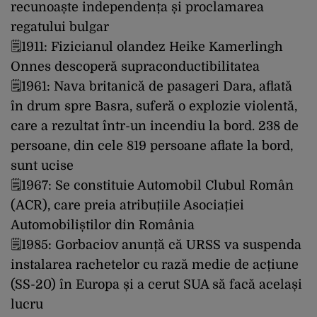
recunoaște independența și proclamarea
regatului bulgar
🗒1911: Fizicianul olandez Heike Kamerlingh
Onnes descoperă supraconductibilitatea
🗒1961: Nava britanică de pasageri Dara, aflată
în drum spre Basra, suferă o explozie violentă,
care a rezultat într-un incendiu la bord. 238 de
persoane, din cele 819 persoane aflate la bord,
sunt ucise
🗒1967: Se constituie Automobil Clubul Român
(ACR), care preia atribuțiile Asociației
Automobiliștilor din România
🗒1985: Gorbaciov anunță că URSS va suspenda
instalarea rachetelor cu rază medie de acțiune
(SS-20) în Europa și a cerut SUA să facă același
lucru