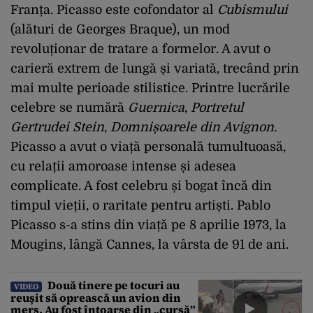
Franța. Picasso este cofondator al
Cubismului
(alături de Georges Braque), un mod
revoluționar de tratare a formelor. A avut o
carieră extrem de lungă și variată, trecând prin
mai multe perioade stilistice. Printre lucrările
celebre se numără
Guernica
,
Portretul
Gertrudei Stein
,
Domnișoarele din Avignon.
Picasso a avut o viață personală tumultuoasă,
cu relații amoroase intense și adesea
complicate. A fost celebru și bogat încă din
timpul vieții, o raritate pentru artiști. Pablo
Picasso s-a stins din viață pe 8 aprilie 1973, la
Mougins, lângă Cannes, la vârsta de 91 de ani.
Două tinere pe tocuri au
VIDEO
reușit să oprească un avion din
mers. Au fost întoarse din „cursă”