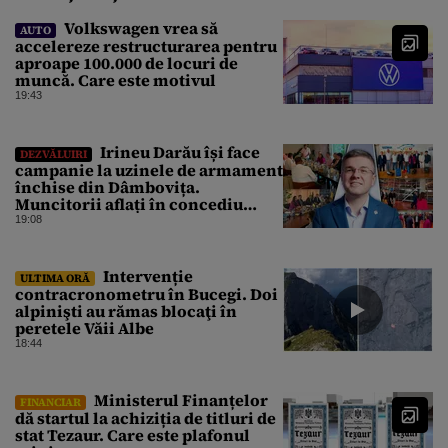
Volkswagen vrea să
AUTO
accelereze restructurarea pentru
aproape 100.000 de locuri de
muncă. Care este motivul
19:43
Irineu Darău își face
DEZVĂLUIRI
campanie la uzinele de armament
închise din Dâmbovița.
Muncitorii aflați în concediu
forțat din cauza lipsei comenzilor
19:08
au fost chemați de acasă pentru a
da mâna cu Ministrul Economiei
Intervenție
ULTIMA ORĂ
contracronometru în Bucegi. Doi
alpinişti au rămas blocaţi în
peretele Văii Albe
18:44
Ministerul Finanțelor
FINANCIAR
dă startul la achiziția de titluri de
stat Tezaur. Care este plafonul