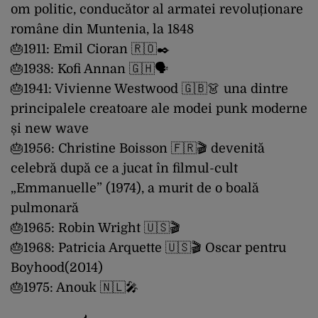
om politic, conducător al armatei revoluționare
române din Muntenia, la 1848
🎂1911: Emil Cioran 🇷🇴✒️
🎂1938: Kofi Annan 🇬🇭🗣
🎂1941: Vivienne Westwood 🇬🇧👗 una dintre
principalele creatoare ale modei punk moderne
și new wave
🎂1956: Christine Boisson 🇫🇷🎬 devenită
celebră după ce a jucat în filmul-cult
„Emmanuelle” (1974), a murit de o boală
pulmonară
🎂1965: Robin Wright 🇺🇸🎬
🎂1968: Patricia Arquette 🇺🇸🎬 Oscar pentru
Boyhood(2014)
🎂1975: Anouk 🇳🇱🎤