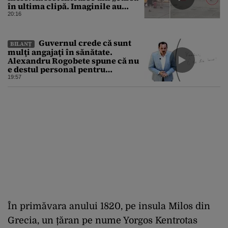
în ultima clipă. Imaginile au
devenit virale
20:16
Guvernul crede că sunt
BILANȚ
mulţi angajaţi în sănătate.
Alexandru Rogobete spune că nu
e destul personal pentru
combaterea infecţiilor
19:57
nosocomiale
În primăvara anului 1820, pe insula Milos din
Grecia, un țăran pe nume Yorgos Kentrotas