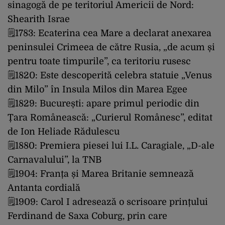
sinagogă de pe teritoriul Americii de Nord:
Shearith Israe
🗒1783: Ecaterina cea Mare a declarat anexarea
peninsulei Crimeea de către Rusia, „de acum și
pentru toate timpurile”, ca teritoriu rusesc
🗒1820: Este descoperită celebra statuie „Venus
din Milo” în Insula Milos din Marea Egee
🗒1829: București: apare primul periodic din
Țara Românească: „Curierul Românesc”, editat
de Ion Heliade Rădulescu
🗒1880: Premiera piesei lui I.L. Caragiale, „D-ale
Carnavalului”, la TNB
🗒1904: Franța și Marea Britanie semnează
Antanta cordială
🗒1909: Carol I adresează o scrisoare prințului
Ferdinand de Saxa Coburg, prin care