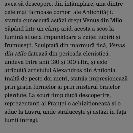
avea să descopere, din întâmplare, una dintre
cele mai faimoase comori ale Antichității:
statuia cunoscută astăzi drept
Venus din Milo
.
Săpând într-un câmp arid, acesta a scos la
lumină silueta impunătoare a zeiței iubirii și
frumuseții. Sculptată din marmură fină,
Venus
din Milo
datează din perioada elenistică,
undeva între anii 130 și 100 î.Hr., și este
atribuită artistului Alexandros din Antiohia.
Înaltă de peste doi metri, statuia impresionează
prin grația formelor și prin misterul brațelor
pierdute. La scurt timp după descoperire,
reprezentanți ai Franței o achiziționează și o
aduc la Luvru, unde strălucește și astăzi în fața
lumii întregi.