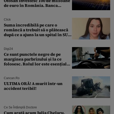
Otosan investesc 100 de milioane
de euro în România. Banca
Transilvania le acordă o
finanțare uriașă
Click
Suma incredibilă pe care o
româncă a trebuit să o plătească
după ce a ajuns la un spital în SUA:
„Asta este America”
Digi24
Ce sunt punctele negre de pe
marginea parbrizului și la ce
folosesc. Rolul lor este esențial
pentru siguranța mașinii
Cancan.ro
ULTIMA ORĂ! A murit într-un
accident teribil!
Ce Se Întâmplă Doctore
Cum arată acum Julia Chelaru,