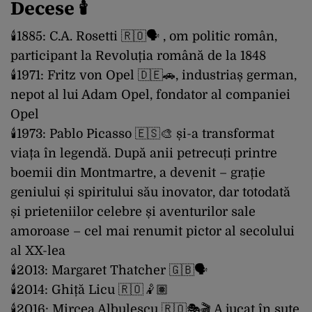
Decese 🕯
🕯1885: C.A. Rosetti 🇷🇴🗣 , om politic român,
participant la Revoluția română de la 1848
🕯1971: Fritz von Opel 🇩🇪🚗, industriaș german,
nepot al lui Adam Opel, fondator al companiei
Opel
🕯1973: Pablo Picasso 🇪🇸🎨 și-a transformat
viața în legendă. După anii petrecuți printre
boemii din Montmartre, a devenit – grație
geniului și spiritului său inovator, dar totodată
și prieteniilor celebre și aventurilor sale
amoroase – cel mai renumit pictor al secolului
al XX-lea
🕯2013: Margaret Thatcher 🇬🇧🗣
🕯2014: Ghiță Licu 🇷🇴🤾🏽
🕯2016: Mircea Albulescu 🇷🇴🎭🎬 A jucat în sute