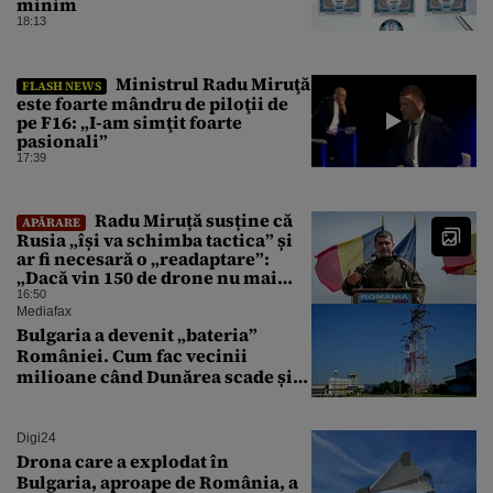
minim
18:13
Ministrul Radu Miruţă
FLASH NEWS
este foarte mândru de piloţii de
pe F16: „I-am simţit foarte
pasionali”
17:39
Radu Miruță susține că
APĂRARE
Rusia „își va schimba tactica” și
ar fi necesară o „readaptare”:
„Dacă vin 150 de drone nu mai
suntem pe timp de pace”
16:50
Mediafax
Bulgaria a devenit „bateria”
României. Cum fac vecinii
milioane când Dunărea scade și
Cernavodă produce puțin
Digi24
Drona care a explodat în
Bulgaria, aproape de România, a