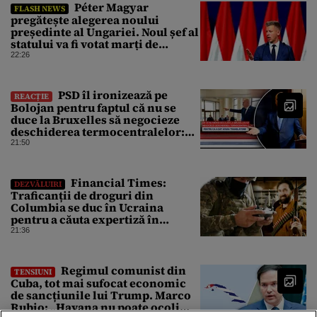
Péter Magyar
FLASH NEWS
pregătește alegerea noului
președinte al Ungariei. Noul șef al
statului va fi votat marți de
Parlament
22:26
PSD îl ironizează pe
REACȚIE
Bolojan pentru faptul că nu se
duce la Bruxelles să negocieze
deschiderea termocentralelor:
„Pentru că a dat afară
21:50
translatorii”
Financial Times:
DEZVĂLUIRI
Traficanții de droguri din
Columbia se duc în Ucraina
pentru a căuta expertiză în
domeniul dronelor
21:36
Regimul comunist din
TENSIUNI
Cuba, tot mai sufocat economic
de sancțiunile lui Trump. Marco
Rubio: „Havana nu poate ocoli