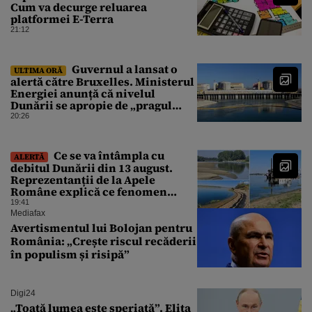
Cum va decurge reluarea
platformei E-Terra
21:12
Guvernul a lansat o
ULTIMA ORĂ
alertă către Bruxelles. Ministerul
Energiei anunță că nivelul
Dunării se apropie de „pragul
critic”, iar centrala de la
20:26
Cernavodă s-ar putea opri
Ce se va întâmpla cu
ALERTĂ
debitul Dunării din 13 august.
Reprezentanții de la Apele
Române explică ce fenomen
urmează
19:41
Mediafax
Avertismentul lui Bolojan pentru
România: „Crește riscul recăderii
în populism și risipă”
Digi24
„Toată lumea este speriată”. Elita