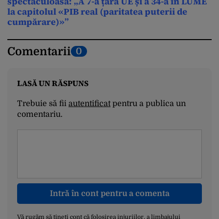
spectaculoasă: „A 7-a țară UE și a 34-a în LUME
la capitolul «PIB real (paritatea puterii de
cumpărare)»”
Comentarii
0
LASĂ UN RĂSPUNS
Trebuie să fii
autentificat
pentru a publica un
comentariu.
Intră în cont pentru a comenta
Vă rugăm să țineți cont că folosirea injuriilor, a limbajului