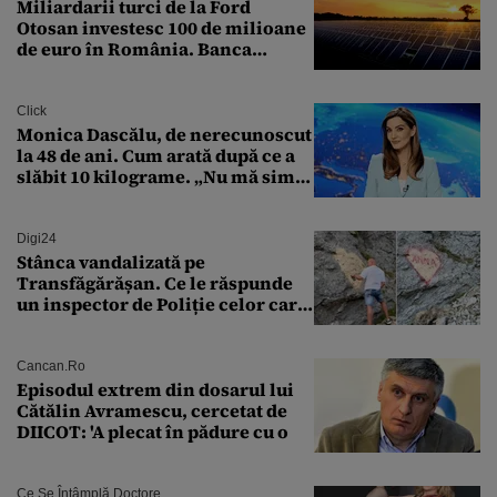
Miliardarii turci de la Ford
Otosan investesc 100 de milioane
de euro în România. Banca
Transilvania le acordă o
finanțare uriașă
Click
Monica Dascălu, de nerecunoscut
la 48 de ani. Cum arată după ce a
slăbit 10 kilograme. „Nu mă simt
bine în această perioadă”
Digi24
Stânca vandalizată pe
Transfăgărășan. Ce le răspunde
un inspector de Poliție celor care
întreabă: „Dar ce a făcut?”
Cancan.ro
Episodul extrem din dosarul lui
Cătălin Avramescu, cercetat de
DIICOT: 'A plecat în pădure cu o
Ce Se Întâmplă Doctore