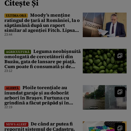
Citește Și
Moody’s menține
ULTIMA ORĂ
ratingul de țară al României, la o
săptămână după un raport
similar al agenției Fitch. Lipsa
unui guvern cu puteri depline,
23:44
principala vulnerabilitate din
raport
Leguma neobișnuită
AGRICULTURĂ
omologată de cercetătorii din
Buzău, gata de lansare pe piață.
Cum poate fi consumată și de
unde provine soiul
23:12
Ploile torențiale au
ALERTĂ
inundat garaje și au doborât
arbori în Brașov. Furtuna cu
grindină a făcut prăpăd și în
Bihor
22:19
De când ar putea fi
NEWS ALERT
repornit sistemul de Cadastru.