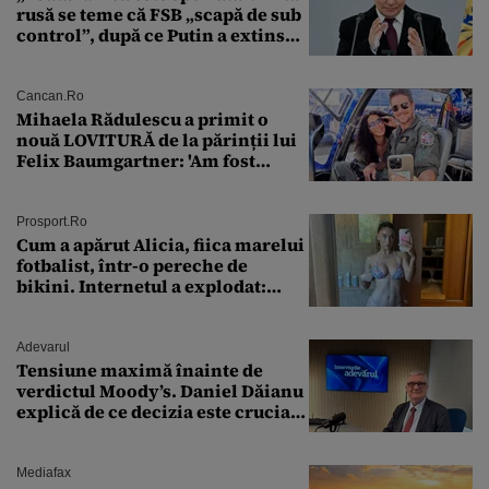
rusă se teme că FSB „scapă de sub
control”, după ce Putin a extins
puterea serviciului
Cancan.ro
Mihaela Rădulescu a primit o
nouă LOVITURĂ de la părinții lui
Felix Baumgartner: 'Am fost
ȘTEARSĂ complet din
Prosport.ro
Cum a apărut Alicia, fiica marelui
fotbalist, într-o pereche de
bikini. Internetul a explodat:
„Zeiță superbă!”
Adevarul
Tensiune maximă înainte de
verdictul Moody’s. Daniel Dăianu
explică de ce decizia este crucială
pentru economia României
Mediafax