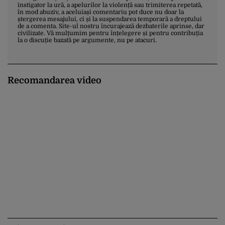
instigator la ură, a apelurilor la violență sau trimiterea repetată,
în mod abuziv, a aceluiași comentariu pot duce nu doar la
ștergerea mesajului, ci și la suspendarea temporară a dreptului
de a comenta. Site-ul nostru încurajează dezbaterile aprinse, dar
civilizate. Vă mulțumim pentru înțelegere și pentru contribuția
la o discuție bazată pe argumente, nu pe atacuri.
Recomandarea video