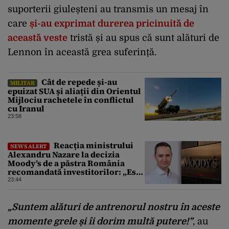
suporterii giuleșteni au transmis un mesaj în
care
și-au exprimat durerea pricinuită de
această veste
tristă și au spus că sunt alături de
Lennon în această grea suferință.
Cât de repede și-au
MILITAR
epuizat SUA și aliații din Orientul
Mijlociu rachetele în conflictul
cu Iranul
23:58
Reacția ministrului
NEWS ALERT
Alexandru Nazare la decizia
Moody’s de a păstra România
recomandată investitorilor: „Este
un răgaz, dar în niciun caz un
23:44
motiv de relaxare”
„Suntem alături de antrenorul nostru în aceste
momente grele și îi dorim multă putere!”
, au