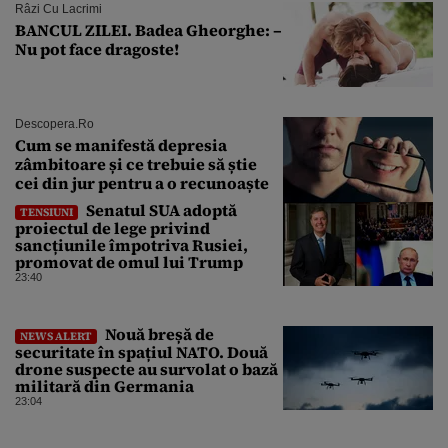
Râzi Cu Lacrimi
BANCUL ZILEI. Badea Gheorghe: –
Nu pot face dragoste!
Descopera.ro
Cum se manifestă depresia
zâmbitoare și ce trebuie să știe
cei din jur pentru a o recunoaște
Senatul SUA adoptă
TENSIUNI
proiectul de lege privind
sancțiunile împotriva Rusiei,
promovat de omul lui Trump
23:40
Nouă breșă de
NEWS ALERT
securitate în spațiul NATO. Două
drone suspecte au survolat o bază
militară din Germania
23:04