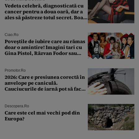
Vedeta celebră, diagnosticată cu
cancer pentru a doua oară, dar a
ales să păstreze totul secret. Boala
a fost descoperită la un control de
rutină
Ciao.ro
Poveştile de iubire care au rămas
doar o amintire! Imagini tari cu
Gina Pistol, Răzvan Fodor sau
Andra Măruţă şi foştii parteneri
Promotor.ro
2026: Care e presiunea corectă în
anvelope pe caniculă.
Cauciucurile de iarnă pot să facă
explozie la peste 40°C?
Descopera.ro
Care este cel mai vechi pod din
Europa?