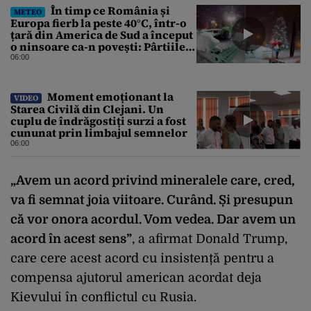
În timp ce România și
METEO
Europa fierb la peste 40°C, într-o
țară din America de Sud a început
o ninsoare ca-n povești: Pârtiile
s-au umplut de schiori
06:00
Moment emoționant la
VIDEO
Starea Civilă din Clejani. Un
cuplu de îndrăgostiți surzi a fost
cununat prin limbajul semnelor
06:00
„Avem un acord privind mineralele care, cred,
va fi semnat joia viitoare. Curând. Și presupun
că vor onora acordul. Vom vedea. Dar avem un
acord în acest sens”
, a afirmat Donald Trump,
care cere acest acord cu insistență pentru a
compensa ajutorul american acordat deja
Kievului în conflictul cu Rusia.