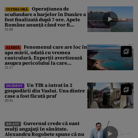
orașul condus de colegul de
partid, Emil Boc
Operațiunea de
ULTIMA ORĂ
scufundare a barjelor în Dunăre a
fost finalizată după 7 ore. Apele
Române anunță când vor fi
simțite efectele
21:56
Fenomenul care are loc în
ALERTĂ
apa mării, odată cu vremea
caniculară. Experții avertizează
asupra pericolului la care
oamenii pot fi expuși
21:17
Un TIR a intrat în 2
INCIDENT
gospodării din Vaslui. Una dintre
case a fost făcută praf
20:41
Guvernul crede că sunt
BILANȚ
mulţi angajaţi în sănătate.
Alexandru Rogobete spune că nu