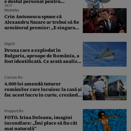
e destul personal pentru
combaterea infecţiilor
19:57
nosocomiale
Mediafax
Crin Antonescu spune că
Alexandru Nazare ar trebui să fie
următorul premier: „E singura
soluție”
Digi24
Drona care a explodat în
Bulgaria, aproape de România, a
fost identificată. Ce arată analiza
preliminară a epavei
Cancan.ro
4.000 lei amendă tuturor
românilor care locuiesc la casă și
fac acest lucru în curte, crezând
că nu îi vede nimeni
Prosport.ro
FOTO. Irina Deleanu, imagini
incendiare: „Îmi place să fiu cât
mai naturală”