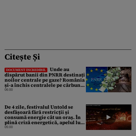
Citește Și
Unde au
DOCUMENT INCREDIBIL
dispărut banii din PNRR destinați
noilor centrale pe gaze? România
și-a închis centralele pe cărbune
în ritm galopant, dar nu a pus
06:00
nimic în loc. 20 milioane de euro
s-au dus pe apa sâmbetei
De 4 zile, festivalul Untold se
desfășoară fără restricții și
consumă energie cât un oraș. În
plină criză energetică, apelul lui
Bolojan de economisire a
05:00
energiei nu s-a auzit la Cluj, în