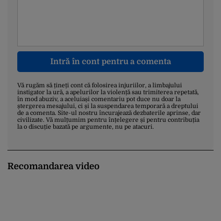
Intră în cont pentru a comenta
Vă rugăm să țineți cont că folosirea injuriilor, a limbajului
instigator la ură, a apelurilor la violență sau trimiterea repetată,
în mod abuziv, a aceluiași comentariu pot duce nu doar la
ștergerea mesajului, ci și la suspendarea temporară a dreptului
de a comenta. Site-ul nostru încurajează dezbaterile aprinse, dar
civilizate. Vă mulțumim pentru înțelegere și pentru contribuția
la o discuție bazată pe argumente, nu pe atacuri.
Recomandarea video