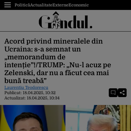
Politică
Actualitate
Externe
Economic
Acord privind mineralele din
Ucraina: s-a semnat un
„memorandum de
intenție”!/TRUMP: „Nu-l acuz pe
Zelenski, dar nu a făcut cea mai
bună treabă”
Laurentiu Teodorescu
Publicat:
18.04.2025, 10:32
Actualizat:
18.04.2025, 10:34