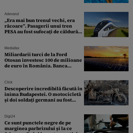
Adevarul
„Era mai bun trenul vechi, era
răcoare”. Pasagerii unui tren
PESA au fost sufocați de căldură
pe ruta București-Constanța
Mediafax
Miliardarii turci de la Ford
Otosan investesc 100 de milioane
de euro în România. Banca
Transilvania le acordă o
finanțare uriașă
Click
Descoperire incredibilă făcută în
inima Budapestei. O motocicletă
și doi soldați germani au fost
găsiți în Dunăre
Digi24
Ce sunt punctele negre de pe
marginea parbrizului și la ce