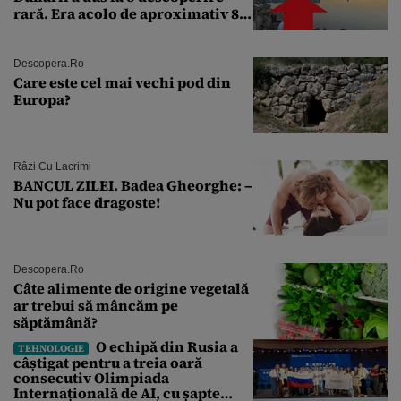
rară. Era acolo de aproximativ 80
de ani
Descopera.ro
Care este cel mai vechi pod din
Europa?
Râzi Cu Lacrimi
BANCUL ZILEI. Badea Gheorghe: –
Nu pot face dragoste!
Descopera.ro
Câte alimente de origine vegetală
ar trebui să mâncăm pe
săptămână?
O echipă din Rusia a
TEHNOLOGIE
câștigat pentru a treia oară
consecutiv Olimpiada
Internațională de AI, cu șapte