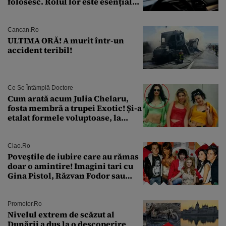
folosesc. Rolul lor este esențial
pentru siguranța mașinii
Cancan.ro
ULTIMA ORĂ! A murit într-un
accident teribil!
Ce Se Întâmplă Doctore
Cum arată acum Julia Chelaru,
fosta membră a trupei Exotic! Și-a
etalat formele voluptoase, la
aproape 50 de ani
Ciao.ro
Poveştile de iubire care au rămas
doar o amintire! Imagini tari cu
Gina Pistol, Răzvan Fodor sau
Andra Măruţă şi foştii parteneri
Promotor.ro
Nivelul extrem de scăzut al
Dunării a dus la o descoperire