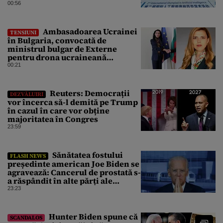
medalii din aur și una de bronz
00:56
Ambasadoarea Ucrainei
TENSIUNI
în Bulgaria, convocată de
ministrul bulgar de Externe
pentru drona ucraineană
prăbușită în apropierea
00:21
infrastructurii critice
Reuters: Democrații
DEZVĂLUIRI
vor încerca să-l demită pe Trump
în cazul în care vor obține
majoritatea în Congres
23:59
Sănătatea fostului
FLASH NEWS
președinte american Joe Biden se
agravează: Cancerul de prostată s-
a răspândit în alte părți ale
corpului
23:23
Hunter Biden spune că
SCANDALOS