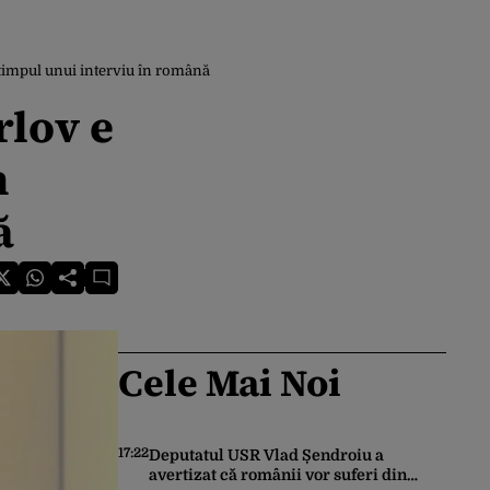
n timpul unui interviu în română
rlov e
n
ă
Cele Mai Noi
17:22
Deputatul USR Vlad Șendroiu a
avertizat că românii vor suferi din