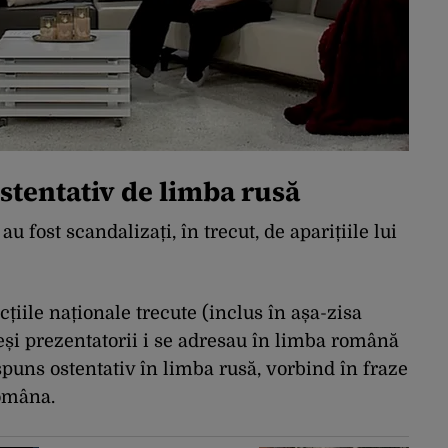
ostentativ de limba rusă
 fost scandalizați, în trecut, de aparițiile lui
cțiile naționale trecute (inclus în așa-zisa
și prezentatorii i se adresau în limba română
răspuns ostentativ în limba rusă, vorbind în fraze
româna.