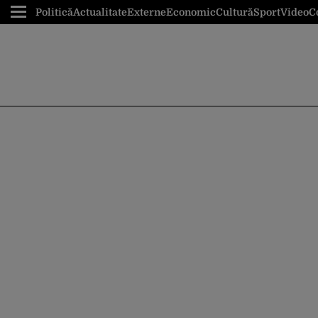
Politică
Actualitate
Externe
Economic
Cultură
Sport
Video
C