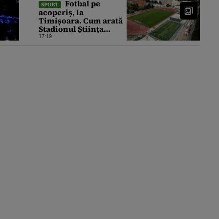
Fotbal pe
SPORT
acoperiș, la
Timișoara. Cum arată
Stadionul Știința
înainte de inaugurare,
17:19
cu 2 terenuri sintetice
deasupra tribunei