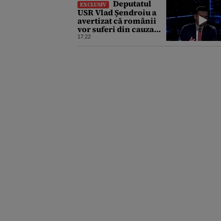
Deputatul
EXCLUSIV
USR Vlad Șendroiu a
avertizat că românii
vor suferi din cauza
energiei mai scumpe.
17:22
„Băieții deștepți vor
specula și după vor
crește prețurile”