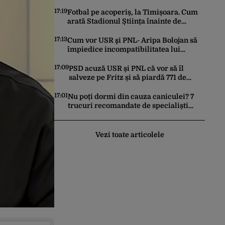
cauza energiei mai scumpe. „Băieții
deștepți vor specula și după vor crește
17:19
Fotbal pe acoperiș, la Timișoara. Cum
prețurile”
arată Stadionul Știința înainte de
inaugurare, cu 2 terenuri sintetice
deasupra tribunei
17:13
Cum vor USR şi PNL- Aripa Bolojan să
împiedice incompatibilitatea lui
Dominic Fritz. CCR a fost solicitată să
intervină
17:09
PSD acuză USR și PNL că vor să îl
salveze pe Fritz și să piardă 771 de
milioane de euro din PNRR
17:01
Nu poți dormi din cauza caniculei? 7
trucuri recomandate de specialiști
pentru un somn mai odihnitor
Vezi toate articolele