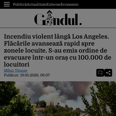
Politică
Actualitate
Externe
Economic
Incendiu violent lângă Los Angeles.
Flăcările avansează rapid spre
zonele locuite. S-au emis ordine de
evacuare într-un oraș cu 100.000 de
locuitori
Mihai Tănase
Publicat:
19.05.2026, 08:07