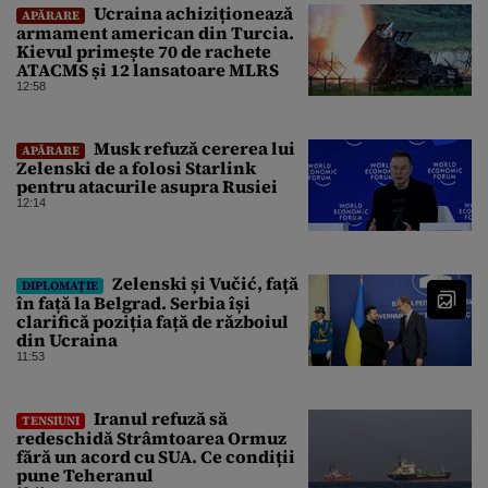
Ucraina achiziționează
APĂRARE
armament american din Turcia.
Kievul primește 70 de rachete
ATACMS și 12 lansatoare MLRS
12:58
Musk refuză cererea lui
APĂRARE
Zelenski de a folosi Starlink
pentru atacurile asupra Rusiei
12:14
Zelenski și Vučić, față
DIPLOMAȚIE
în față la Belgrad. Serbia își
clarifică poziția față de războiul
din Ucraina
11:53
Iranul refuză să
TENSIUNI
redeschidă Strâmtoarea Ormuz
fără un acord cu SUA. Ce condiții
pune Teheranul