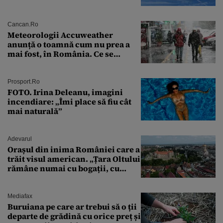
preliminară a epavei
Cancan.ro
Meteorologii Accuweather
anunță o toamnă cum nu prea a
mai fost, în România. Ce se
întâmplă în septembrie,
octombrie și noiembrie 2026, în
București. Pe ce dată ninge
Prosport.ro
FOTO. Irina Deleanu, imagini
incendiare: „Îmi place să fiu cât
mai naturală”
Adevarul
Orașul din inima României care a
trăit visul american. „Țara Oltului
rămâne numai cu bogații, cu
babele, cu moșnegii și cu
sărăntocii”
Mediafax
Buruiana pe care ar trebui să o ții
departe de grădină cu orice preț și