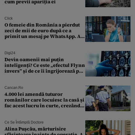
cum previi apariția ei
Click
O femeie din România a pierdut
zeci de mii de euro după ce a
primit un mesaj pe WhatsApp. A
crezut că va moșteni 175.000 de
euro din Franța
Digi24
Devin oamenii mai puțin
inteligenți? Ce este „efectul Flynn
invers” și de ce îi îngrijorează pe
cercetători
Cancan.ro
4.000 lei amendă tuturor
românilor care locuiesc la casă și
fac acest lucru în curte, crezând
că nu îi vede nimeni
Ce Se Întâmplă Doctore
Alina Pușcău, mărturisire
sfâșietoare înainte de operație. A