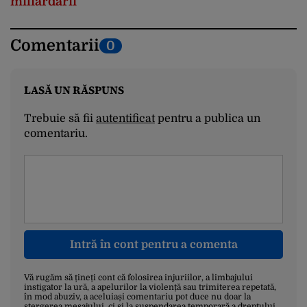
miliardarii”
Comentarii
0
LASĂ UN RĂSPUNS
Trebuie să fii
autentificat
pentru a publica un
comentariu.
Intră în cont pentru a comenta
Vă rugăm să țineți cont că folosirea injuriilor, a limbajului
instigator la ură, a apelurilor la violență sau trimiterea repetată,
în mod abuziv, a aceluiași comentariu pot duce nu doar la
ștergerea mesajului, ci și la suspendarea temporară a dreptului