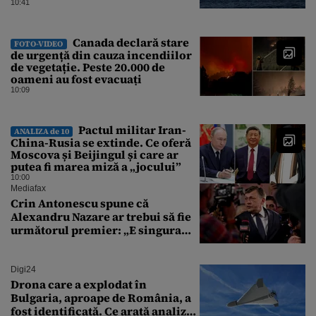
10:41
Canada declară stare
FOTO-VIDEO
de urgență din cauza incendiilor
de vegetație. Peste 20.000 de
oameni au fost evacuați
10:09
Pactul militar Iran-
ANALIZA de 10
China-Rusia se extinde. Ce oferă
Moscova și Beijingul și care ar
putea fi marea miză a „jocului”
10:00
Mediafax
Crin Antonescu spune că
Alexandru Nazare ar trebui să fie
următorul premier: „E singura
soluție”
Digi24
Drona care a explodat în
Bulgaria, aproape de România, a
fost identificată. Ce arată analiza