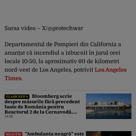
Sursa video – X/
@geotechwar
Departamentul de Pompieri din California a
anunțat că incendiul a izbucnit în jurul orei
locale 10:50, la aproximativ 60 de kilometri
nord-vest de Los Angeles, potrivit
Los Angeles
Times.
Bloomberg scrie
FLASH NEWS
despre măsurile fără precedent
luate de România pentru
Reactorul 2 de la Cernavodă.
Operațiunea a mai câștigat nouă
14:08
zile
”Ambulanța neagră” este
REACȚIE