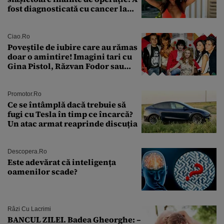
fost diagnosticată cu cancer la
sân în metastază: „Este singurul
tratament care o să mă ajute să
îmi salvez viața”
Ciao.ro
Poveştile de iubire care au rămas
doar o amintire! Imagini tari cu
Gina Pistol, Răzvan Fodor sau
Andra Măruţă şi foştii parteneri
Promotor.ro
Ce se întâmplă dacă trebuie să
fugi cu Tesla în timp ce încarcă?
Un atac armat reaprinde discuția
Descopera.ro
Este adevărat că inteligența
oamenilor scade?
Râzi Cu Lacrimi
BANCUL ZILEI. Badea Gheorghe: –