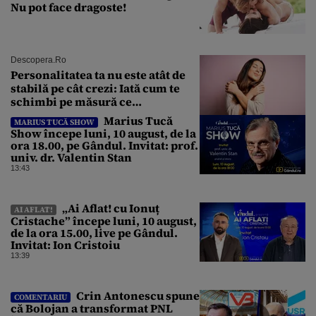
Nu pot face dragoste!
Descopera.ro
Personalitatea ta nu este atât de
stabilă pe cât crezi: Iată cum te
schimbi pe măsură ce
îmbătrânești
Marius Tucă
MARIUS TUCĂ SHOW
Show începe luni, 10 august, de la
ora 18.00, pe Gândul. Invitat: prof.
univ. dr. Valentin Stan
13:43
„Ai Aflat! cu Ionuț
AI AFLAT!
Cristache” începe luni, 10 august,
de la ora 15.00, live pe Gândul.
Invitat: Ion Cristoiu
13:39
Crin Antonescu spune
COMENTARIU
că Bolojan a transformat PNL