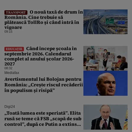
O nouă taxă de drum în
TRANSPORT
România. Cine trebuie să
plătească TollRo și când intră în
vigoare
09:15
Când începe școala în
EDUCAȚIE
septembrie 2026. Calendarul
complet al anului școlar 2026-
2027
08:32
Mediafax
Avertismentul lui Bolojan pentru
România: „Crește riscul recăderii
în populism și risipă”
Digi24
„Toată lumea este speriată”. Elita
rusă se teme că FSB „scapă de sub
control”, după ce Putin a extins
puterea serviciului