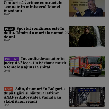
Conturi să verifice contractele
semnate în ministerul Dianei
Buzoianu
10:08
Sportul românesc este în
DECES
doliu. Tânărul a murit la numai 25
de ani
10:03
Incendiu devastator în
INCIDENT
județul Vâlcea. Un bărbat a murit,
o femeie a ajuns la spital
09:41
Adio, drumuri în Bulgaria
LEGE
după țigări și băutură ieftine!
ANAF și Autoritatea Vamală au
stabilit noi reguli
09:29