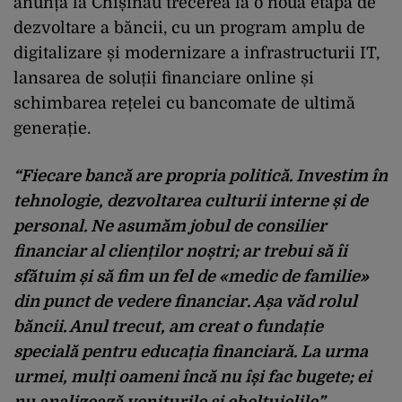
anunța la Chișinău trecerea la o nouă etapă de
dezvoltare a băncii, cu un program amplu de
digitalizare și modernizare a infrastructurii IT,
lansarea de soluții financiare online și
schimbarea rețelei cu bancomate de ultimă
generație.
“Fiecare bancă are propria politică. Investim în
tehnologie, dezvoltarea culturii interne și de
personal. Ne asumăm jobul de consilier
financiar al clienților noștri; ar trebui să îi
sfătuim și să fim un fel de «medic de familie»
din punct de vedere financiar. Așa văd rolul
băncii. Anul trecut, am creat o fundație
specială pentru educația financiară. La urma
urmei, mulți oameni încă nu își fac bugete; ei
nu analizează veniturile și cheltuielile”
,