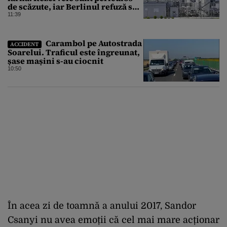
de scăzute, iar Berlinul refuză să
intervină
11:39
Carambol pe Autostrada
ACCIDENT
Soarelui. Traficul este îngreunat,
șase mașini s-au ciocnit
10:50
În acea zi de toamnă a anului 2017, Sandor
Csanyi nu avea emoții că cel mai mare acționar