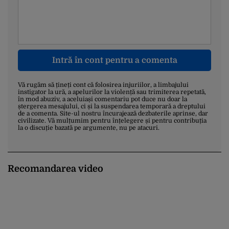
Intră în cont pentru a comenta
Vă rugăm să țineți cont că folosirea injuriilor, a limbajului
instigator la ură, a apelurilor la violență sau trimiterea repetată,
în mod abuziv, a aceluiași comentariu pot duce nu doar la
ștergerea mesajului, ci și la suspendarea temporară a dreptului
de a comenta. Site-ul nostru încurajează dezbaterile aprinse, dar
civilizate. Vă mulțumim pentru înțelegere și pentru contribuția
la o discuție bazată pe argumente, nu pe atacuri.
Recomandarea video