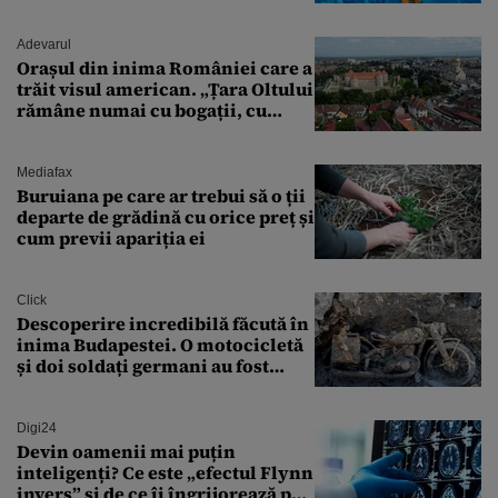
Adevarul
Orașul din inima României care a
trăit visul american. „Țara Oltului
rămâne numai cu bogații, cu
babele, cu moșnegii și cu
sărăntocii”
Mediafax
Buruiana pe care ar trebui să o ții
departe de grădină cu orice preț și
cum previi apariția ei
Click
Descoperire incredibilă făcută în
inima Budapestei. O motocicletă
și doi soldați germani au fost
găsiți în Dunăre
Digi24
Devin oamenii mai puțin
inteligenți? Ce este „efectul Flynn
invers” și de ce îi îngrijorează pe