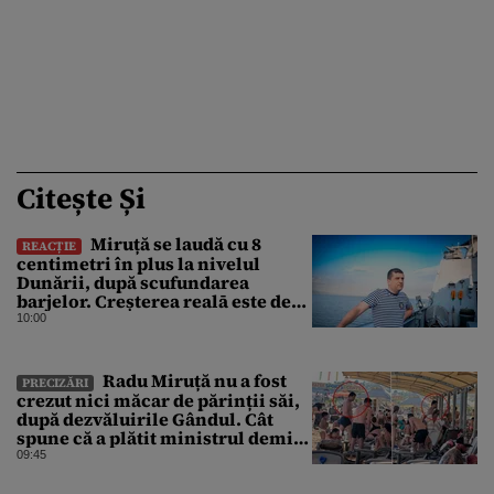
Citește Și
Miruță se laudă cu 8
REACȚIE
centimetri în plus la nivelul
Dunării, după scufundarea
barjelor. Creșterea realā este de
doar 4 centimetri
10:00
Radu Miruță nu a fost
PRECIZĂRI
crezut nici măcar de părinții săi,
după dezvăluirile Gândul. Cât
spune că a plătit ministrul demis
pentru vacanța la 5 stele în Turcia
09:45