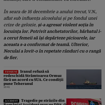
În seara de 16 decembrie a anului trecut, V.N.,
aflat sub influența alcoolului și pe fondul unei
crize de gelozie,
și-a agresat violent soția în
locuința lor. Potrivit anchetatorilor, bărbatul i-
a cerut femeii să își depărteze picioarele, iar
aceasta s-a conformat de teamă. Ulterior,
Neculai a lovit-o în repetate rânduri cu o rangă
de fier.
Iranul refuză să
TENSIUNI
redeschidă Strâmtoarea Ormuz
fără un acord cu SUA. Ce condiții
pune Teheranul
10:41
Tragedie pe străzile din
ACCIDENT
România! Accident grav pe DN6. O