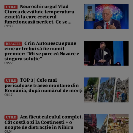
Neurochirurgul Vlad
UTILE
Ciurea dezvăluie temperatura
exactă la care creierul
funcționează perfect. Ce se
întâmplă când afară sunt peste 35
09:33
grade Celsius
Crin Antonescu spune
REACȚIE
cine ar trebui să fie numit
premier: ”Mi se pare că Nazare e
singura soluție”
09:22
TOP 3 | Cele mai
UTILE
periculoase trasee montane din
România, după numărul de morți
09:17
Am făcut calculul complet.
UTILE
Cât costă o zi la Costinești + o
noapte de distracție în Nibiru
09:04