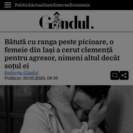
Politică
Actualitate
Externe
Economic
Bătută cu ranga peste picioare, o
femeie din Iași a cerut clemență
pentru agresor, nimeni altul decât
soțul ei
Redacția Gândul
Publicat:
30.05.2026, 08:38