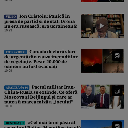
pentru Gândul
Ion Cristoiu: Panică în
VIDEO
presa de partid și de stat: Drona
nu era rusească; era ucraineană!
10:23
Canada declară stare
FOTO-VIDEO
de urgență din cauza incendiilor
de vegetație. Peste 20.000 de
oameni au fost evacuați
10:09
Pactul militar Iran-
ANALIZA de 10
China-Rusia se extinde. Ce oferă
Moscova și Beijingul și care ar
putea fi marea miză a „jocului”
10:00
«Cel mai bine păstrat
DESTINAȚII
secret» al Italiei. Magnifica insulă