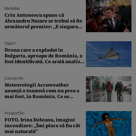
Mediafax
Crin Antonescu spune că
Alexandru Nazare ar trebui să fie
următorul premier: „E singura
soluție”
Digi24
Drona care a explodat în
Bulgaria, aproape de România, a
fost identificată. Ce arată analiza
preliminară a epavei
Cancan.ro
Meteorologii Accuweather
anunță o toamnă cum nu prea a
mai fost, în România. Ce se
întâmplă în septembrie,
octombrie și noiembrie 2026, în
București. Pe ce dată ninge
Prosport.ro
FOTO. Irina Deleanu, imagini
incendiare: „Îmi place să fiu cât
mai naturală”