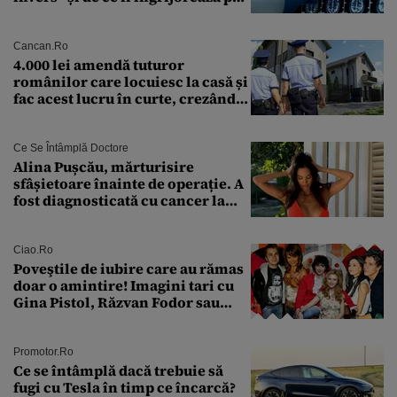
cercetători
Cancan.ro
4.000 lei amendă tuturor
românilor care locuiesc la casă și
fac acest lucru în curte, crezând
că nu îi vede nimeni
Ce Se Întâmplă Doctore
Alina Pușcău, mărturisire
sfâșietoare înainte de operație. A
fost diagnosticată cu cancer la
sân în metastază: „Este singurul
tratament care o să mă ajute să
îmi salvez viața”
Ciao.ro
Poveştile de iubire care au rămas
doar o amintire! Imagini tari cu
Gina Pistol, Răzvan Fodor sau
Andra Măruţă şi foştii parteneri
Promotor.ro
Ce se întâmplă dacă trebuie să
fugi cu Tesla în timp ce încarcă?