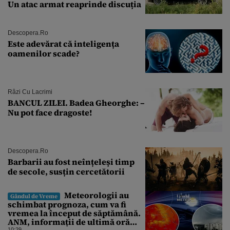
Un atac armat reaprinde discuția
Descopera.ro
Este adevărat că inteligența
oamenilor scade?
Râzi Cu Lacrimi
BANCUL ZILEI. Badea Gheorghe: –
Nu pot face dragoste!
Descopera.ro
Barbarii au fost neînțeleși timp
de secole, susțin cercetătorii
Meteorologii au
Gândul de Vreme
schimbat prognoza, cum va fi
vremea la început de săptămână.
ANM, informații de ultimă oră
10:29